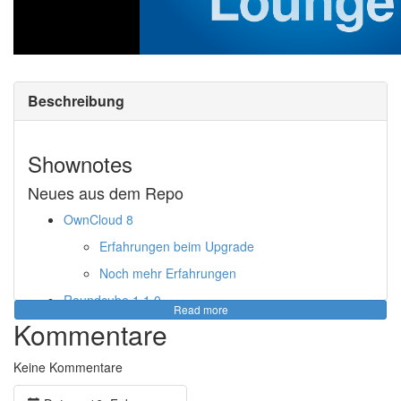
Beschreibung
Shownotes
Neues aus dem Repo
OwnCloud 8
Erfahrungen beim Upgrade
Noch mehr Erfahrungen
Roundcube 1.1.0
Read more
Kommentare
OpenWebOS → LuneOS: Americano - Stable
LXQt 0.9
Korora 21: Darla
Keine Kommentare
Newsflash