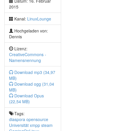
Datum: 16. Februar
Inkscape Hilfeaufruf für Meeting
2015
Kickstarter: OpenSource-Hardware Solarpad zum
Aufladen
Kanal:
LinuxLounge
Meizu MX4 ist das nächste Ubuntu Phone
Hochgeladen von:
Ubuntu Phone von bq: 12.000 Bestellungen pro
Dennis
Minute
Mozilla begrenzt Firefox-Addon-Entwickler
Lizenz:
Paris 8 University baut auf OpenSourceSoftware
CreativeCommons -
Entwicklung von CrunchBang
Namensnennung
Alternative CrunchBang++
Download mp3 (34,97
Zockerecke
MB)
From The Depths
Download ogg (31,04
Ankündigung: AER
MB)
Download Opus
Kommando der Woche
(22,54 MB)
magnet
Tags:
Tipps & Tricks
diaspora
opensource
Linktipp: zeitgesteuerte Mitschnitte von
Universität
xmpp
steam
Radiolivestreams mit curl, mplayer und Co