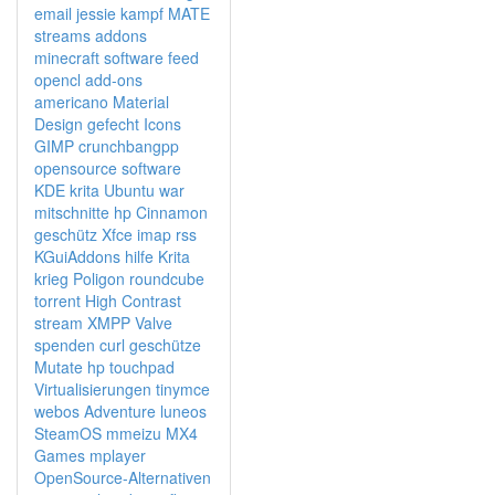
email
jessie
kampf
MATE
streams
addons
minecraft
software
feed
opencl
add-ons
americano
Material
Design
gefecht
Icons
GIMP
crunchbangpp
opensource software
KDE
krita
Ubuntu
war
mitschnitte
hp
Cinnamon
geschütz
Xfce
imap
rss
KGuiAddons
hilfe
Krita
krieg
Poligon
roundcube
torrent
High Contrast
stream
XMPP
Valve
spenden
curl
geschütze
Mutate
hp touchpad
Virtualisierungen
tinymce
webos
Adventure
luneos
SteamOS
mmeizu MX4
Games
mplayer
OpenSource-Alternativen