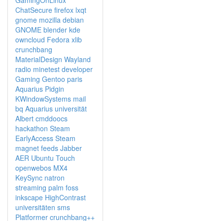
GamingOnLinux
KeySync
ChatSecure
firefox
lxqt
Linktipp: Blogger Harry Chapmans Liste von
gnome
mozilla
debian
OpenSource-Alternative (u.a. Android)
GNOME
blender
kde
Ubuntu-Demo in Minecraft
owncloud
Fedora
xlib
GIMP Material Design Farb-Palette
crunchbang
p2pvc
MaterialDesign
Wayland
TabAttack - Tabs in Markdown verwandeln
radio
minetest
developer
JuliaBase
Gaming
Gentoo
paris
Albert
Aquarius
Pidgin
KWindowSystems
mail
Mutate
bq Aquarius
universität
Linktipp: HabitRPG installieren
Albert
cmddoocs
cmddocs
hackathon
Steam
feedDiasp
EarlyAccess Steam
GNOME braucht Hilfe bei Hochkontrast-Iconpack
magnet
feeds
Jabber
AER
Ubuntu Touch
openwebos
MX4
KeySync
natron
streaming
palm
foss
inkscape
HighContrast
universitäten
sms
Platformer
crunchbang++