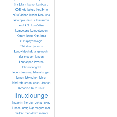
jira
jolla
jr
kampf
kanboard
KDE
kde
kekse
KeySync
KGuiAddons
kinder
Kino
kino
kinotopia
klausur
klausuren
kodi
köln
komödien
kompetenz
kompetenzen
Korora
krieg
Krita
krita
kulturpsychologie
KWindowSystems
Landwirtschaft
lange nacht
der museen
lanyon
Launchpad
laverna
lebenohnegeld
lebensberatung
lebenslanges
lernen
lebkuchen
lehrer
lehrkraft
lernen
lesen
Libanon
libreoffice
linux
Linux
linuxlounge
linuxmint
literatur
Lukas
lukas
luneos
lustig
lxqt
magnet
mail
mailpile
markdown
maroni