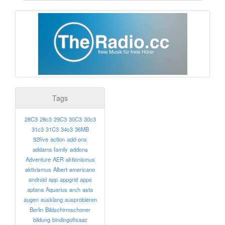
Tags
28C3
28c3
29C3
30C3
30c3
31c3
31C3
34c3
36MB
92five
action
add-ons
addams family
addons
Adventure
AER
aktionismus
aktivismus
Albert
americano
android
app
appgrid
apps
aptana
Aquarius
arch
asta
augen
ausklang
ausprobieren
Berlin
Bildschirmschoner
bildung
bindingofisaac