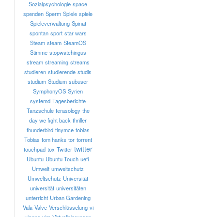
Sozialpsychologie
space
spenden
Sperm
Spiele
spiele
Spieleverwaltung
Spinat
spontan
sport
star wars
Steam
steam
SteamOS
Stimme
stopwatchingus
stream
streaming
streams
studieren
studierende
studis
studium
Studium
subuser
SymphonyOS
Syrien
systemd
Tagesberichte
Tanzschule
terasology
the
day we fight back
thriller
thunderbird
tinymce
tobias
Tobias
tom hanks
tor
torrent
twitter
touchpad
tox
Twitter
Ubuntu
Ubuntu Touch
uefi
Umwelt
umweltschutz
Umweltschutz
Universität
universität
universitäten
unterricht
Urban Gardening
Vala
Valve
Verschlüsselung
vi