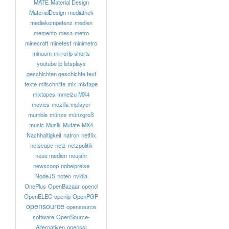
MATE
Material Design
MaterialDesign
mediathek
mediekompetenz
medien
memento
mesa
metro
minecraft
minetest
minimetro
minuum
mirrorlp shorts
youtube lp letsplays
geschichten geschichte text
texte
mitschnitte
mix
mixtape
mixtapes
mmeizu MX4
movies
mozilla
mplayer
mumble
münze
münzgroß
music
Musik
Mutate
MX4
Nachhaltigkeit
natron
netflix
netscape
netz
netzpolitik
neue medien
neujahr
newscoop
nobelpreise
NodeJS
noten
nvidia
OnePlus
OpenBazaar
opencl
OpenELEC
openlp
OpenPGP
opensource
opensource
software
OpenSource-
Alternativen
openssl