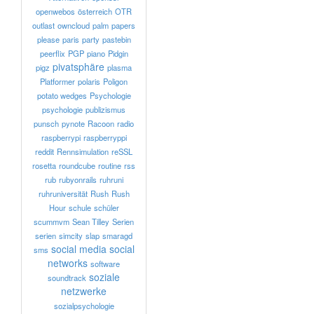
openwebos
österreich
OTR
outlast
owncloud
palm
papers
please
paris
party
pastebin
peerflix
PGP
piano
Pidgin
pivatsphäre
pigz
plasma
Platformer
polaris
Poligon
potato wedges
Psychologie
psychologie
publizismus
punsch
pynote
Racoon
radio
raspberrypi
raspberryppi
reddit
Rennsimulation
reSSL
rosetta
roundcube
routine
rss
rub
rubyonrails
ruhruni
ruhruniversität
Rush
Rush
Hour
schule
schüler
scummvm
Sean Tilley
Serien
serien
simcity
slap
smaragd
social media
social
sms
networks
software
soziale
soundtrack
netzwerke
sozialpsychologie