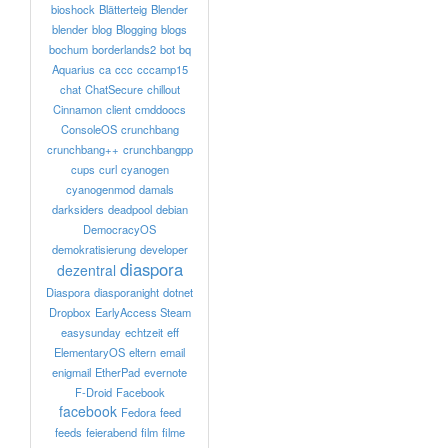
bioshock
Blätterteig
Blender
blender
blog
Blogging
blogs
bochum
borderlands2
bot
bq
Aquarius
ca
ccc
cccamp15
chat
ChatSecure
chillout
Cinnamon
client
cmddoocs
ConsoleOS
crunchbang
crunchbang++
crunchbangpp
cups
curl
cyanogen
cyanogenmod
damals
darksiders
deadpool
debian
DemocracyOS
demokratisierung
developer
diaspora
dezentral
Diaspora
diasporanight
dotnet
Dropbox
EarlyAccess Steam
easysunday
echtzeit
eff
ElementaryOS
eltern
email
enigmail
EtherPad
evernote
F-Droid
Facebook
facebook
Fedora
feed
feeds
feierabend
film
filme