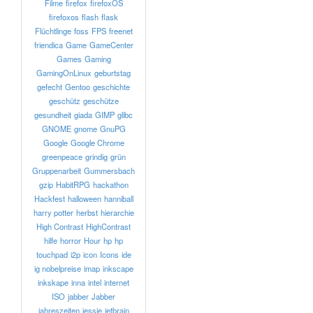
Filme
firefox
firefoxOS
firefoxos
flash
flask
Flüchtlinge
foss
FPS
freenet
friendica
Game
GameCenter
Games
Gaming
GamingOnLinux
geburtstag
gefecht
Gentoo
geschichte
geschütz
geschütze
gesundheit
giada
GIMP
glibc
GNOME
gnome
GnuPG
Google
Google Chrome
greenpeace
grindig
grün
Gruppenarbeit
Gummersbach
gzip
HabitRPG
hackathon
Hackfest
halloween
hanniball
harry potter
herbst
hierarchie
High Contrast
HighContrast
hilfe
horror
Hour
hp
hp
touchpad
i2p
icon
Icons
ide
ig nobelpreise
imap
inkscape
inkskape
inna
intel
internet
ISO
jabber
Jabber
jahreszeiten
jessie
jetbrain