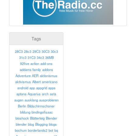
Tags
28C3
28c3
29C3
30C3
30c3
31c3
31C3
34c3
36MB
92five
action
add-ons
addams family
addons
Adventure
AER
aktionismus
aktivismus
Albert
americano
android
app
appgrid
apps
aptana
Aquarius
arch
asta
augen
ausklang
ausprobieren
Berlin
Bildschirmschoner
bildung
bindingofisaac
bioshock
Blätterteig
Blender
blender
blog
Blogging
blogs
bochum
borderlands2
bot
bq