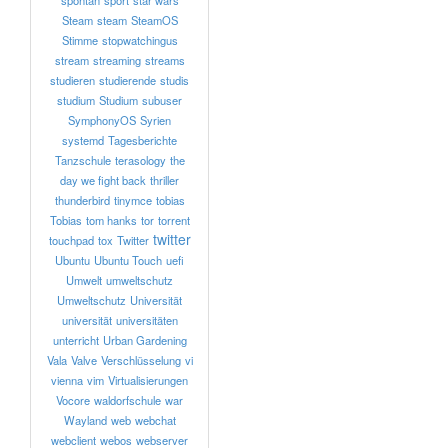
spontan
sport
star wars
Steam
steam
SteamOS
Stimme
stopwatchingus
stream
streaming
streams
studieren
studierende
studis
studium
Studium
subuser
SymphonyOS
Syrien
systemd
Tagesberichte
Tanzschule
terasology
the
day we fight back
thriller
thunderbird
tinymce
tobias
Tobias
tom hanks
tor
torrent
twitter
touchpad
tox
Twitter
Ubuntu
Ubuntu Touch
uefi
Umwelt
umweltschutz
Umweltschutz
Universität
universität
universitäten
unterricht
Urban Gardening
Vala
Valve
Verschlüsselung
vi
vienna
vim
Virtualisierungen
Vocore
waldorfschule
war
Wayland
web
webchat
webclient
webos
webserver