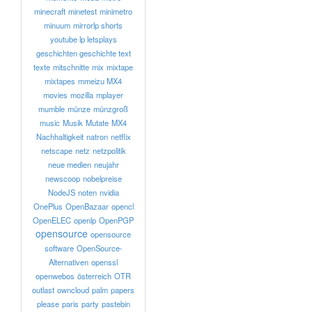
minecraft
minetest
minimetro
minuum
mirrorlp shorts
youtube lp letsplays
geschichten geschichte text
texte
mitschnitte
mix
mixtape
mixtapes
mmeizu MX4
movies
mozilla
mplayer
mumble
münze
münzgroß
music
Musik
Mutate
MX4
Nachhaltigkeit
natron
netflix
netscape
netz
netzpolitik
neue medien
neujahr
newscoop
nobelpreise
NodeJS
noten
nvidia
OnePlus
OpenBazaar
opencl
OpenELEC
openlp
OpenPGP
opensource
opensource
software
OpenSource-
Alternativen
openssl
openwebos
österreich
OTR
outlast
owncloud
palm
papers
please
paris
party
pastebin