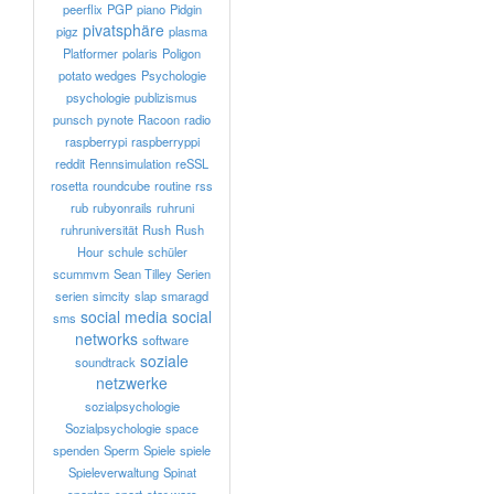
peerflix
PGP
piano
Pidgin
pivatsphäre
pigz
plasma
Platformer
polaris
Poligon
potato wedges
Psychologie
psychologie
publizismus
punsch
pynote
Racoon
radio
raspberrypi
raspberryppi
reddit
Rennsimulation
reSSL
rosetta
roundcube
routine
rss
rub
rubyonrails
ruhruni
ruhruniversität
Rush
Rush
Hour
schule
schüler
scummvm
Sean Tilley
Serien
serien
simcity
slap
smaragd
social media
social
sms
networks
software
soziale
soundtrack
netzwerke
sozialpsychologie
Sozialpsychologie
space
spenden
Sperm
Spiele
spiele
Spieleverwaltung
Spinat