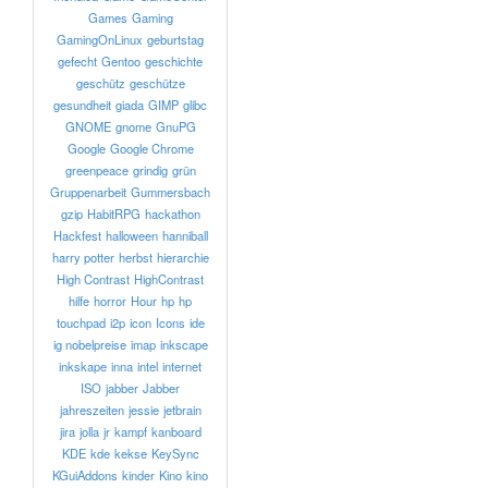
Games
Gaming
GamingOnLinux
geburtstag
gefecht
Gentoo
geschichte
geschütz
geschütze
gesundheit
giada
GIMP
glibc
GNOME
gnome
GnuPG
Google
Google Chrome
greenpeace
grindig
grün
Gruppenarbeit
Gummersbach
gzip
HabitRPG
hackathon
Hackfest
halloween
hanniball
harry potter
herbst
hierarchie
High Contrast
HighContrast
hilfe
horror
Hour
hp
hp
touchpad
i2p
icon
Icons
ide
ig nobelpreise
imap
inkscape
inkskape
inna
intel
internet
ISO
jabber
Jabber
jahreszeiten
jessie
jetbrain
jira
jolla
jr
kampf
kanboard
KDE
kde
kekse
KeySync
KGuiAddons
kinder
Kino
kino