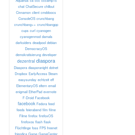
Aquarius
ca
ccc
cccamp15
chat
ChatSecure
chillout
Cinnamon
client
cmddoocs
ConsoleOS
crunchbang
crunchbang++
crunchbangpp
cups
curl
cyanogen
cyanogenmod
damals
darksiders
deadpool
debian
DemocracyOS
demokratisierung
developer
diaspora
dezentral
Diaspora
diasporanight
dotnet
Dropbox
EarlyAccess Steam
easysunday
echtzeit
eff
ElementaryOS
eltern
email
enigmail
EtherPad
evernote
F-Droid
Facebook
facebook
Fedora
feed
feeds
feierabend
film
filme
Filme
firefox
firefoxOS
firefoxos
flash
flask
Flüchtlinge
foss
FPS
freenet
friendica
Game
GameCenter