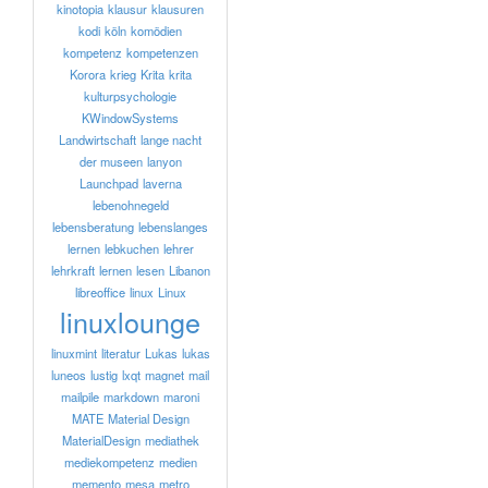
kinotopia
klausur
klausuren
kodi
köln
komödien
kompetenz
kompetenzen
Korora
krieg
Krita
krita
kulturpsychologie
KWindowSystems
Landwirtschaft
lange nacht
der museen
lanyon
Launchpad
laverna
lebenohnegeld
lebensberatung
lebenslanges
lernen
lebkuchen
lehrer
lehrkraft
lernen
lesen
Libanon
libreoffice
linux
Linux
linuxlounge
linuxmint
literatur
Lukas
lukas
luneos
lustig
lxqt
magnet
mail
mailpile
markdown
maroni
MATE
Material Design
MaterialDesign
mediathek
mediekompetenz
medien
memento
mesa
metro