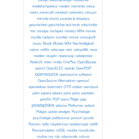
mediekompetenz
medien
memento
mesa
metro
minecraft
minetest
minimetro
minuum
mirrorlp shorts youtube lp letsplays
geschichten geschichte text texte
mitschnitte
mix
mixtape
mixtapes
mmeizu MX4
movies
mozilla
mplayer
mumble
münze
münzgroß
music
Musik
Mutate
MX4
Nachhaltigkeit
natron
netflix
netscape
netz
netzpolitik
neue
medien
neujahr
newscoop
nobelpreise
NodeJS
noten
nvidia
OnePlus
OpenBazaar
opencl
OpenELEC
openlp
OpenPGP
opensource
opensource software
OpenSource-Alternativen
openssl
openwebos
österreich
OTR
outlast
owncloud
palm
papers please
paris
party
pastebin
peerflix
PGP
piano
Pidgin
pigz
pivatsphäre
plasma
Platformer
polaris
Poligon
potato wedges
Psychologie
psychologie
publizismus
punsch
pynote
Racoon
radio
raspberrypi
raspberryppi
reddit
Rennsimulation
reSSL
rosetta
roundcube
routine
rss
rub
rubyonrails
ruhruni