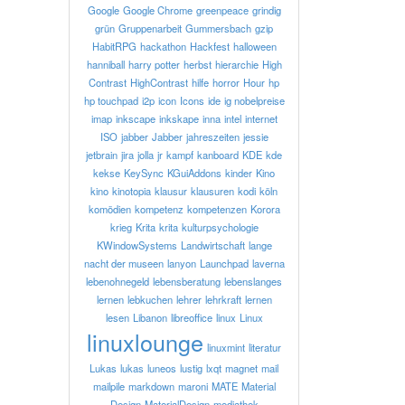
Google
Google Chrome
greenpeace
grindig
grün
Gruppenarbeit
Gummersbach
gzip
HabitRPG
hackathon
Hackfest
halloween
hanniball
harry potter
herbst
hierarchie
High
Contrast
HighContrast
hilfe
horror
Hour
hp
hp touchpad
i2p
icon
Icons
ide
ig nobelpreise
imap
inkscape
inkskape
inna
intel
internet
ISO
jabber
Jabber
jahreszeiten
jessie
jetbrain
jira
jolla
jr
kampf
kanboard
KDE
kde
kekse
KeySync
KGuiAddons
kinder
Kino
kino
kinotopia
klausur
klausuren
kodi
köln
komödien
kompetenz
kompetenzen
Korora
krieg
Krita
krita
kulturpsychologie
KWindowSystems
Landwirtschaft
lange
nacht der museen
lanyon
Launchpad
laverna
lebenohnegeld
lebensberatung
lebenslanges
lernen
lebkuchen
lehrer
lehrkraft
lernen
lesen
Libanon
libreoffice
linux
Linux
linuxlounge
linuxmint
literatur
Lukas
lukas
luneos
lustig
lxqt
magnet
mail
mailpile
markdown
maroni
MATE
Material
Design
MaterialDesign
mediathek