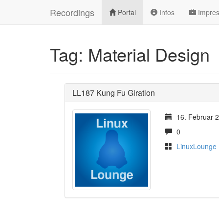
Recordings
Portal
Infos
Impre
Tag: Material Design
LL187 Kung Fu Giration
16. Februar 
0
LinuxLounge