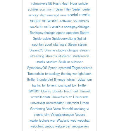
ruhruniversität
Rush
Rush Hour
schule
schüler
scummvm
Sean Tilley
Serien
serien
social media
simcity
slap
smaragd
sms
social networks
software
soundtrack
soziale netzwerke
sozialpsychologie
Sozialpsychologie
space
spenden
Sperm
Spiele
spiele
Spieleverwaltung
Spinat
spontan
sport
star wars
Steam
steam
SteamOS
Stimme
stopwatchingus
stream
streaming
streams
studieren
studierende
studis
studium
Studium
subuser
SymphonyOS
Syrien
systemd
Tagesberichte
Tanzschule
terasology
the day we fight back
thriller
thunderbird
tinymce
tobias
Tobias
tom
hanks
tor
torrent
touchpad
tox
Twitter
twitter
Ubuntu
Ubuntu Touch
uefi
Umwelt
umweltschutz
Umweltschutz
Universität
universität
universitäten
unterricht
Urban
Gardening
Vala
Valve
Verschlüsselung
vi
vienna
vim
Virtualisierungen
Vocore
waldorfschule
war
Wayland
web
webchat
webclient
webos
webserver
websperren