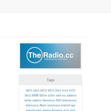
Tags
28C3
28c3
29C3
30C3
30c3
31c3
31C3
34c3
36MB
92five
action
add-ons
addams
family
addons
Adventure
AER
aktionismus
aktivismus
Albert
americano
android
app
appgrid
apps
aptana
Aquarius
arch
asta