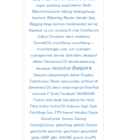
augen
ausklang
ausprobieren
Berlin
Bildschirmschoner
bildung
bindingofisaac
bioshock
Blätterteig
Blender
blender
blog
Blogging
blogs
bochum
borderlands2
bot
bq
Aquarius
ca
ccc
cccamp15
chat
ChatSecure
chillout
Cinnamon
client
cmddoocs
ConsoleOS
crunchbang
crunchbang++
crunchbangpp
cups
curl
cyanogen
cyanogenmod
damals
darksiders
deadpool
debian
DemocracyOS
demokratisierung
diaspora
dezentral
developer
Diaspora
diasporanight
dotnet
Dropbox
EarlyAccess Steam
easysunday
echtzeit
eff
ElementaryOS
eltern
email
enigmail
EtherPad
facebook
evernote
F-Droid
Facebook
Fedora
feed
feeds
feierabend
film
filme
Filme
firefox
firefoxOS
firefoxos
flash
flask
Flüchtlinge
foss
FPS
freenet
friendica
Game
GameCenter
Games
Gaming
GamingOnLinux
geburtstag
gefecht
Gentoo
geschichte
geschütz
geschütze
gesundheit
giada
GIMP
glibc
GNOME
gnome
GnuPG