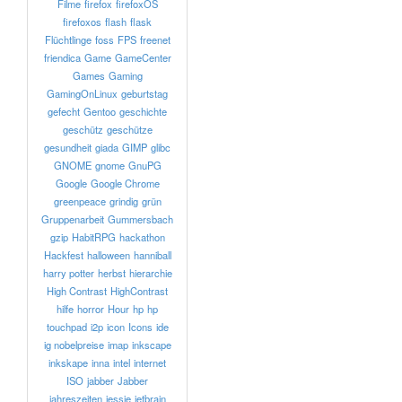
Filme
firefox
firefoxOS
firefoxos
flash
flask
Flüchtlinge
foss
FPS
freenet
friendica
Game
GameCenter
Games
Gaming
GamingOnLinux
geburtstag
gefecht
Gentoo
geschichte
geschütz
geschütze
gesundheit
giada
GIMP
glibc
GNOME
gnome
GnuPG
Google
Google Chrome
greenpeace
grindig
grün
Gruppenarbeit
Gummersbach
gzip
HabitRPG
hackathon
Hackfest
halloween
hanniball
harry potter
herbst
hierarchie
High Contrast
HighContrast
hilfe
horror
Hour
hp
hp
touchpad
i2p
icon
Icons
ide
ig nobelpreise
imap
inkscape
inkskape
inna
intel
internet
ISO
jabber
Jabber
jahreszeiten
jessie
jetbrain