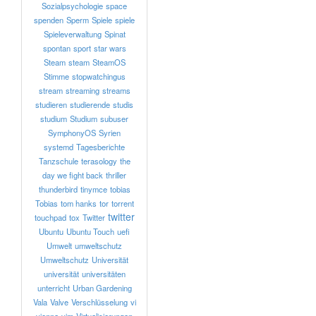
Sozialpsychologie
space
spenden
Sperm
Spiele
spiele
Spieleverwaltung
Spinat
spontan
sport
star wars
Steam
steam
SteamOS
Stimme
stopwatchingus
stream
streaming
streams
studieren
studierende
studis
studium
Studium
subuser
SymphonyOS
Syrien
systemd
Tagesberichte
Tanzschule
terasology
the
day we fight back
thriller
thunderbird
tinymce
tobias
Tobias
tom hanks
tor
torrent
twitter
touchpad
tox
Twitter
Ubuntu
Ubuntu Touch
uefi
Umwelt
umweltschutz
Umweltschutz
Universität
universität
universitäten
unterricht
Urban Gardening
Vala
Valve
Verschlüsselung
vi