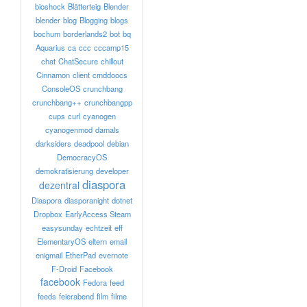
bioshock
Blätterteig
Blender
blender
blog
Blogging
blogs
bochum
borderlands2
bot
bq
Aquarius
ca
ccc
cccamp15
chat
ChatSecure
chillout
Cinnamon
client
cmddoocs
ConsoleOS
crunchbang
crunchbang++
crunchbangpp
cups
curl
cyanogen
cyanogenmod
damals
darksiders
deadpool
debian
DemocracyOS
demokratisierung
developer
diaspora
dezentral
Diaspora
diasporanight
dotnet
Dropbox
EarlyAccess Steam
easysunday
echtzeit
eff
ElementaryOS
eltern
email
enigmail
EtherPad
evernote
F-Droid
Facebook
facebook
Fedora
feed
feeds
feierabend
film
filme