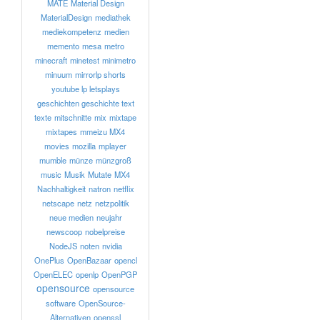
MATE
Material Design
MaterialDesign
mediathek
mediekompetenz
medien
memento
mesa
metro
minecraft
minetest
minimetro
minuum
mirrorlp shorts
youtube lp letsplays
geschichten geschichte text
texte
mitschnitte
mix
mixtape
mixtapes
mmeizu MX4
movies
mozilla
mplayer
mumble
münze
münzgroß
music
Musik
Mutate
MX4
Nachhaltigkeit
natron
netflix
netscape
netz
netzpolitik
neue medien
neujahr
newscoop
nobelpreise
NodeJS
noten
nvidia
OnePlus
OpenBazaar
opencl
OpenELEC
openlp
OpenPGP
opensource
opensource
software
OpenSource-
Alternativen
openssl