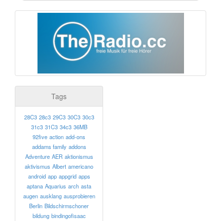
Tags
28C3
28c3
29C3
30C3
30c3
31c3
31C3
34c3
36MB
92five
action
add-ons
addams family
addons
Adventure
AER
aktionismus
aktivismus
Albert
americano
android
app
appgrid
apps
aptana
Aquarius
arch
asta
augen
ausklang
ausprobieren
Berlin
Bildschirmschoner
bildung
bindingofisaac