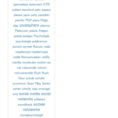
openwebos
österreich
OTR
outlast
owncloud
palm
papers
please
paris
party
pastebin
peerflix
PGP
piano
Pidgin
pivatsphäre
pigz
plasma
Platformer
polaris
Poligon
potato wedges
Psychologie
psychologie
publizismus
punsch
pynote
Racoon
radio
raspberrypi
raspberryppi
reddit
Rennsimulation
reSSL
rosetta
roundcube
routine
rss
rub
rubyonrails
ruhruni
ruhruniversität
Rush
Rush
Hour
schule
schüler
scummvm
Sean Tilley
Serien
serien
simcity
slap
smaragd
social media
social
sms
networks
software
soziale
soundtrack
netzwerke
sozialpsychologie