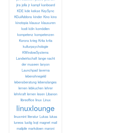
jira
jolla
jr
kampf
kanboard
KDE
kde
kekse
KeySync
KGuiAddons
kinder
Kino
kino
kinotopia
klausur
klausuren
kodi
köln
komödien
kompetenz
kompetenzen
Korora
krieg
Krita
krita
kulturpsychologie
KWindowSystems
Landwirtschaft
lange nacht
der museen
lanyon
Launchpad
laverna
lebenohnegeld
lebensberatung
lebenslanges
lernen
lebkuchen
lehrer
lehrkraft
lernen
lesen
Libanon
libreoffice
linux
Linux
linuxlounge
linuxmint
literatur
Lukas
lukas
luneos
lustig
lxqt
magnet
mail
mailpile
markdown
maroni