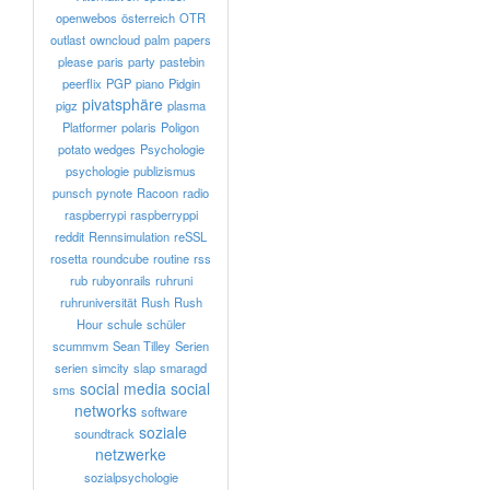
openwebos
österreich
OTR
outlast
owncloud
palm
papers
please
paris
party
pastebin
peerflix
PGP
piano
Pidgin
pivatsphäre
pigz
plasma
Platformer
polaris
Poligon
potato wedges
Psychologie
psychologie
publizismus
punsch
pynote
Racoon
radio
raspberrypi
raspberryppi
reddit
Rennsimulation
reSSL
rosetta
roundcube
routine
rss
rub
rubyonrails
ruhruni
ruhruniversität
Rush
Rush
Hour
schule
schüler
scummvm
Sean Tilley
Serien
serien
simcity
slap
smaragd
social media
social
sms
networks
software
soziale
soundtrack
netzwerke
sozialpsychologie