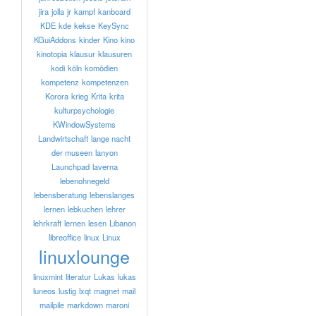
jira
jolla
jr
kampf
kanboard
KDE
kde
kekse
KeySync
KGuiAddons
kinder
Kino
kino
kinotopia
klausur
klausuren
kodi
köln
komödien
kompetenz
kompetenzen
Korora
krieg
Krita
krita
kulturpsychologie
KWindowSystems
Landwirtschaft
lange nacht
der museen
lanyon
Launchpad
laverna
lebenohnegeld
lebensberatung
lebenslanges
lernen
lebkuchen
lehrer
lehrkraft
lernen
lesen
Libanon
libreoffice
linux
Linux
linuxlounge
linuxmint
literatur
Lukas
lukas
luneos
lustig
lxqt
magnet
mail
mailpile
markdown
maroni