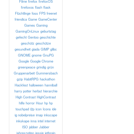
Filme
firefox
firefoxOS
firefoxos
flash
flask
Flüchtlinge
foss
FPS
freenet
friendica
Game
GameCenter
Games
Gaming
GamingOnLinux
geburtstag
gefecht
Gentoo
geschichte
geschütz
geschütze
gesundheit
giada
GIMP
glibc
GNOME
gnome
GnuPG
Google
Google Chrome
greenpeace
grindig
grün
Gruppenarbeit
Gummersbach
gzip
HabitRPG
hackathon
Hackfest
halloween
hanniball
harry potter
herbst
hierarchie
High Contrast
HighContrast
hilfe
horror
Hour
hp
hp
touchpad
i2p
icon
Icons
ide
ig nobelpreise
imap
inkscape
inkskape
inna
intel
internet
ISO
jabber
Jabber
jahreszeiten
jessie
jetbrain