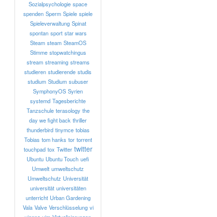
Sozialpsychologie
space
spenden
Sperm
Spiele
spiele
Spieleverwaltung
Spinat
spontan
sport
star wars
Steam
steam
SteamOS
Stimme
stopwatchingus
stream
streaming
streams
studieren
studierende
studis
studium
Studium
subuser
SymphonyOS
Syrien
systemd
Tagesberichte
Tanzschule
terasology
the
day we fight back
thriller
thunderbird
tinymce
tobias
Tobias
tom hanks
tor
torrent
twitter
touchpad
tox
Twitter
Ubuntu
Ubuntu Touch
uefi
Umwelt
umweltschutz
Umweltschutz
Universität
universität
universitäten
unterricht
Urban Gardening
Vala
Valve
Verschlüsselung
vi