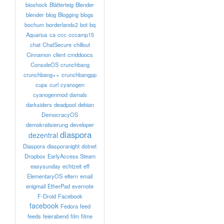
bioshock
Blätterteig
Blender
blender
blog
Blogging
blogs
bochum
borderlands2
bot
bq
Aquarius
ca
ccc
cccamp15
chat
ChatSecure
chillout
Cinnamon
client
cmddoocs
ConsoleOS
crunchbang
crunchbang++
crunchbangpp
cups
curl
cyanogen
cyanogenmod
damals
darksiders
deadpool
debian
DemocracyOS
demokratisierung
developer
diaspora
dezentral
Diaspora
diasporanight
dotnet
Dropbox
EarlyAccess Steam
easysunday
echtzeit
eff
ElementaryOS
eltern
email
enigmail
EtherPad
evernote
F-Droid
Facebook
facebook
Fedora
feed
feeds
feierabend
film
filme