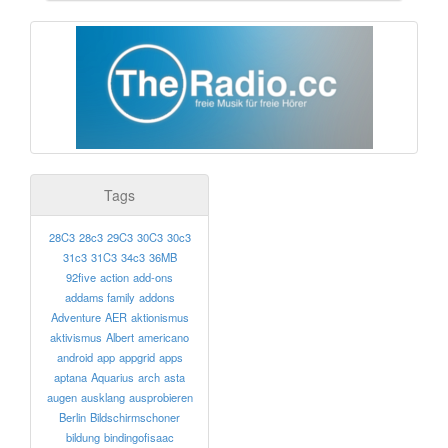
Tags
28C3
28c3
29C3
30C3
30c3
31c3
31C3
34c3
36MB
92five
action
add-ons
addams family
addons
Adventure
AER
aktionismus
aktivismus
Albert
americano
android
app
appgrid
apps
aptana
Aquarius
arch
asta
augen
ausklang
ausprobieren
Berlin
Bildschirmschoner
bildung
bindingofisaac