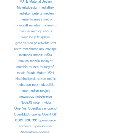
MATE
Material Design
MaterialDesign
mediathek
mediekompetenz
medien
memento
mesa
metro
minecraft
minetest
minimetro
minuum
mirrorlp shorts
youtube lp letsplays
geschichten geschichte text
texte
mitschnitte
mix
mixtape
mixtapes
mmeizu MX4
movies
mozilla
mplayer
mumble
münze
münzgroß
music
Musik
Mutate
MX4
Nachhaltigkeit
natron
netflix
netscape
netz
netzpolitik
neue medien
neujahr
newscoop
nobelpreise
NodeJS
noten
nvidia
OnePlus
OpenBazaar
opencl
OpenELEC
openlp
OpenPGP
opensource
opensource
software
OpenSource-
Alternativen
openssl