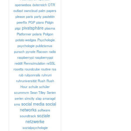
openwebos
österreich
OTR
outlast
owncloud
palm
papers
please
paris
party
pastebin
peerflix
PGP
piano
Pidgin
pivatsphäre
pigz
plasma
Platformer
polaris
Poligon
potato wedges
Psychologie
psychologie
publizismus
punsch
pynote
Racoon
radio
raspberrypi
raspberryppi
reddit
Rennsimulation
reSSL
rosetta
roundcube
routine
rss
rub
rubyonrails
ruhruni
ruhruniversität
Rush
Rush
Hour
schule
schüler
scummvm
Sean Tilley
Serien
serien
simcity
slap
smaragd
social media
social
sms
networks
software
soziale
soundtrack
netzwerke
sozialpsychologie