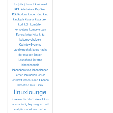
jira
jolla
jr
kampf
kanboard
KDE
kde
kekse
KeySync
KGuiAddons
kinder
Kino
kino
kinotopia
klausur
klausuren
kodi
köln
komödien
kompetenz
kompetenzen
Korora
krieg
Krita
krita
kulturpsychologie
KWindowSystems
Landwirtschaft
lange nacht
der museen
lanyon
Launchpad
laverna
lebenohnegeld
lebensberatung
lebenslanges
lernen
lebkuchen
lehrer
lehrkraft
lernen
lesen
Libanon
libreoffice
linux
Linux
linuxlounge
linuxmint
literatur
Lukas
lukas
luneos
lustig
lxqt
magnet
mail
mailpile
markdown
maroni