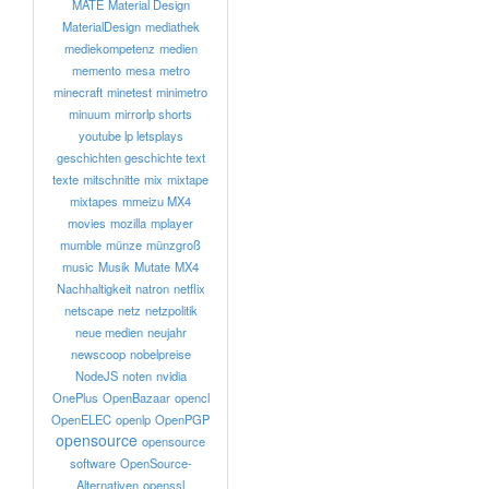
MATE
Material Design
MaterialDesign
mediathek
mediekompetenz
medien
memento
mesa
metro
minecraft
minetest
minimetro
minuum
mirrorlp shorts
youtube lp letsplays
geschichten geschichte text
texte
mitschnitte
mix
mixtape
mixtapes
mmeizu MX4
movies
mozilla
mplayer
mumble
münze
münzgroß
music
Musik
Mutate
MX4
Nachhaltigkeit
natron
netflix
netscape
netz
netzpolitik
neue medien
neujahr
newscoop
nobelpreise
NodeJS
noten
nvidia
OnePlus
OpenBazaar
opencl
OpenELEC
openlp
OpenPGP
opensource
opensource
software
OpenSource-
Alternativen
openssl