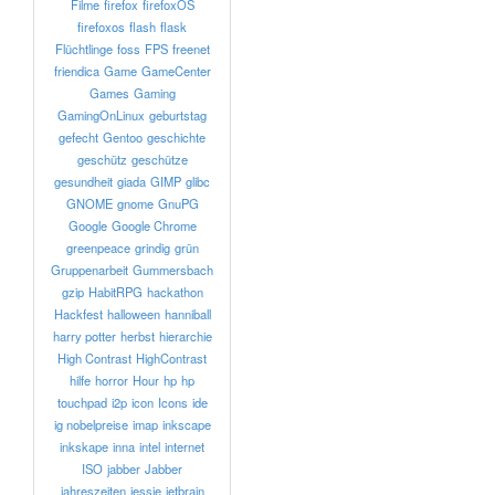
Filme
firefox
firefoxOS
firefoxos
flash
flask
Flüchtlinge
foss
FPS
freenet
friendica
Game
GameCenter
Games
Gaming
GamingOnLinux
geburtstag
gefecht
Gentoo
geschichte
geschütz
geschütze
gesundheit
giada
GIMP
glibc
GNOME
gnome
GnuPG
Google
Google Chrome
greenpeace
grindig
grün
Gruppenarbeit
Gummersbach
gzip
HabitRPG
hackathon
Hackfest
halloween
hanniball
harry potter
herbst
hierarchie
High Contrast
HighContrast
hilfe
horror
Hour
hp
hp
touchpad
i2p
icon
Icons
ide
ig nobelpreise
imap
inkscape
inkskape
inna
intel
internet
ISO
jabber
Jabber
jahreszeiten
jessie
jetbrain