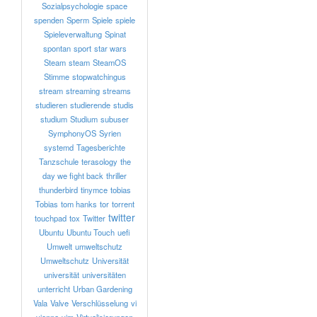
Sozialpsychologie
space
spenden
Sperm
Spiele
spiele
Spieleverwaltung
Spinat
spontan
sport
star wars
Steam
steam
SteamOS
Stimme
stopwatchingus
stream
streaming
streams
studieren
studierende
studis
studium
Studium
subuser
SymphonyOS
Syrien
systemd
Tagesberichte
Tanzschule
terasology
the
day we fight back
thriller
thunderbird
tinymce
tobias
Tobias
tom hanks
tor
torrent
twitter
touchpad
tox
Twitter
Ubuntu
Ubuntu Touch
uefi
Umwelt
umweltschutz
Umweltschutz
Universität
universität
universitäten
unterricht
Urban Gardening
Vala
Valve
Verschlüsselung
vi