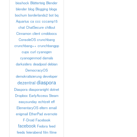
bioshock
Blätterteig
Blender
blender
blog
Blogging
blogs
bochum
borderlands2
bot
bq
Aquarius
ca
ccc
cccamp15
chat
ChatSecure
chillout
Cinnamon
client
cmddoocs
ConsoleOS
crunchbang
crunchbang++
crunchbangpp
cups
curl
cyanogen
cyanogenmod
damals
darksiders
deadpool
debian
DemocracyOS
demokratisierung
developer
diaspora
dezentral
Diaspora
diasporanight
dotnet
Dropbox
EarlyAccess Steam
easysunday
echtzeit
eff
ElementaryOS
eltern
email
enigmail
EtherPad
evernote
F-Droid
Facebook
facebook
Fedora
feed
feeds
feierabend
film
filme