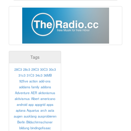
Tags
28C3
28c3
29C3
30C3
30c3
31c3
31C3
34c3
36MB
92five
action
add-ons
addams family
addons
Adventure
AER
aktionismus
aktivismus
Albert
americano
android
app
appgrid
apps
aptana
Aquarius
arch
asta
augen
ausklang
ausprobieren
Berlin
Bildschirmschoner
bildung
bindingofisaac