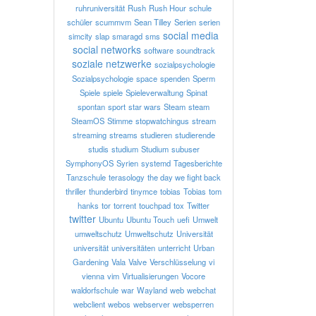
ruhruniversität
Rush
Rush Hour
schule
schüler
scummvm
Sean Tilley
Serien
serien
social media
simcity
slap
smaragd
sms
social networks
software
soundtrack
soziale netzwerke
sozialpsychologie
Sozialpsychologie
space
spenden
Sperm
Spiele
spiele
Spieleverwaltung
Spinat
spontan
sport
star wars
Steam
steam
SteamOS
Stimme
stopwatchingus
stream
streaming
streams
studieren
studierende
studis
studium
Studium
subuser
SymphonyOS
Syrien
systemd
Tagesberichte
Tanzschule
terasology
the day we fight back
thriller
thunderbird
tinymce
tobias
Tobias
tom
hanks
tor
torrent
touchpad
tox
Twitter
twitter
Ubuntu
Ubuntu Touch
uefi
Umwelt
umweltschutz
Umweltschutz
Universität
universität
universitäten
unterricht
Urban
Gardening
Vala
Valve
Verschlüsselung
vi
vienna
vim
Virtualisierungen
Vocore
waldorfschule
war
Wayland
web
webchat
webclient
webos
webserver
websperren