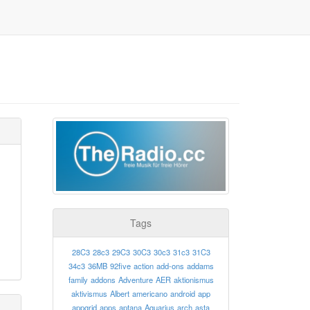
Tags
28C3
28c3
29C3
30C3
30c3
31c3
31C3
34c3
36MB
92five
action
add-ons
addams
family
addons
Adventure
AER
aktionismus
aktivismus
Albert
americano
android
app
appgrid
apps
aptana
Aquarius
arch
asta