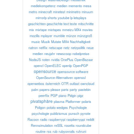
mediekompetenz
medien
memento
mesa
metro
minecraft
minetest
minimetro
minuum
mirrorlp shorts youtube lp letsplays
geschichten geschichte text texte
mitschnitte
mix
mixtape
mixtapes
mmeizu MX4
movies
mozilla
mplayer
mumble
münze
münzgroß
music
Musik
Mutate
MX4
Nachhaltigkeit
natron
netflix
netscape
netz
netzpolitik
neue
medien
neujahr
newscoop
nobelpreise
NodeJS
noten
nvidia
OnePlus
OpenBazaar
opencl
OpenELEC
openlp
OpenPGP
opensource
opensource software
OpenSource-Alternativen
openssl
openwebos
österreich
OTR
outlast
owncloud
palm
papers please
paris
party
pastebin
peerflix
PGP
piano
Pidgin
pigz
pivatsphäre
plasma
Platformer
polaris
Poligon
potato wedges
Psychologie
psychologie
publizismus
punsch
pynote
Racoon
radio
raspberrypi
raspberryppi
reddit
Rennsimulation
reSSL
rosetta
roundcube
routine
rss
rub
rubyonrails
ruhruni