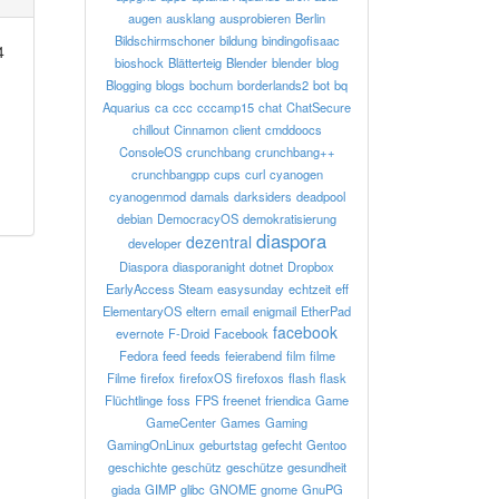
augen
ausklang
ausprobieren
Berlin
Bildschirmschoner
bildung
bindingofisaac
4
bioshock
Blätterteig
Blender
blender
blog
Blogging
blogs
bochum
borderlands2
bot
bq
Aquarius
ca
ccc
cccamp15
chat
ChatSecure
chillout
Cinnamon
client
cmddoocs
ConsoleOS
crunchbang
crunchbang++
crunchbangpp
cups
curl
cyanogen
cyanogenmod
damals
darksiders
deadpool
debian
DemocracyOS
demokratisierung
diaspora
dezentral
developer
Diaspora
diasporanight
dotnet
Dropbox
EarlyAccess Steam
easysunday
echtzeit
eff
ElementaryOS
eltern
email
enigmail
EtherPad
facebook
evernote
F-Droid
Facebook
Fedora
feed
feeds
feierabend
film
filme
Filme
firefox
firefoxOS
firefoxos
flash
flask
Flüchtlinge
foss
FPS
freenet
friendica
Game
GameCenter
Games
Gaming
GamingOnLinux
geburtstag
gefecht
Gentoo
geschichte
geschütz
geschütze
gesundheit
giada
GIMP
glibc
GNOME
gnome
GnuPG