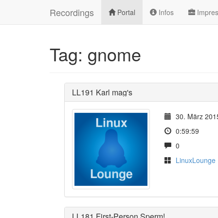
Recordings
Portal
Infos
Impre
Tag: gnome
LL191 Karl mag's
30. März 201
0:59:59
0
LinuxLounge
LL181 First-Person Sperm!