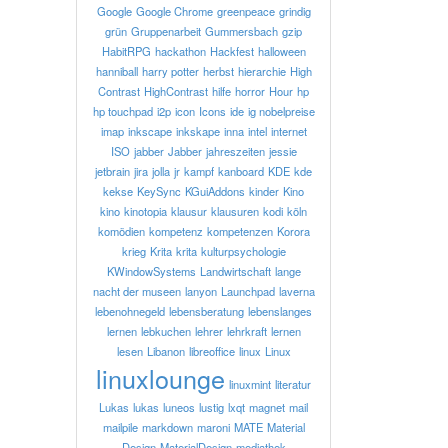
Google
Google Chrome
greenpeace
grindig
grün
Gruppenarbeit
Gummersbach
gzip
HabitRPG
hackathon
Hackfest
halloween
hanniball
harry potter
herbst
hierarchie
High
Contrast
HighContrast
hilfe
horror
Hour
hp
hp touchpad
i2p
icon
Icons
ide
ig nobelpreise
imap
inkscape
inkskape
inna
intel
internet
ISO
jabber
Jabber
jahreszeiten
jessie
jetbrain
jira
jolla
jr
kampf
kanboard
KDE
kde
kekse
KeySync
KGuiAddons
kinder
Kino
kino
kinotopia
klausur
klausuren
kodi
köln
komödien
kompetenz
kompetenzen
Korora
krieg
Krita
krita
kulturpsychologie
KWindowSystems
Landwirtschaft
lange
nacht der museen
lanyon
Launchpad
laverna
lebenohnegeld
lebensberatung
lebenslanges
lernen
lebkuchen
lehrer
lehrkraft
lernen
lesen
Libanon
libreoffice
linux
Linux
linuxlounge
linuxmint
literatur
Lukas
lukas
luneos
lustig
lxqt
magnet
mail
mailpile
markdown
maroni
MATE
Material
Design
MaterialDesign
mediathek