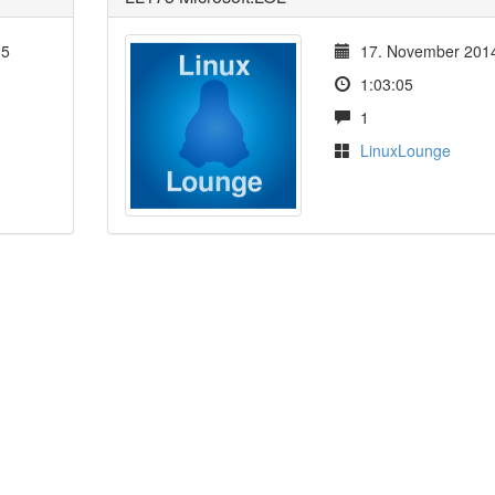
15
17. November 201
1:03:05
1
LinuxLounge