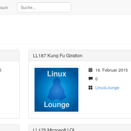
ssum
LL187 Kung Fu Giration
5
16. Februar 2015
0
LinuxLounge
LL175 Microsoft.LOL