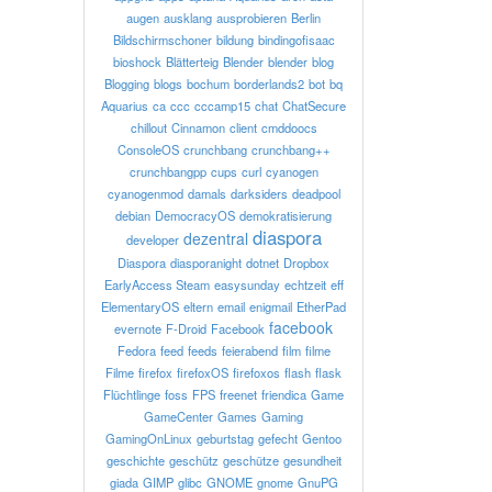
augen
ausklang
ausprobieren
Berlin
Bildschirmschoner
bildung
bindingofisaac
bioshock
Blätterteig
Blender
blender
blog
Blogging
blogs
bochum
borderlands2
bot
bq
Aquarius
ca
ccc
cccamp15
chat
ChatSecure
chillout
Cinnamon
client
cmddoocs
ConsoleOS
crunchbang
crunchbang++
crunchbangpp
cups
curl
cyanogen
cyanogenmod
damals
darksiders
deadpool
debian
DemocracyOS
demokratisierung
diaspora
dezentral
developer
Diaspora
diasporanight
dotnet
Dropbox
EarlyAccess Steam
easysunday
echtzeit
eff
ElementaryOS
eltern
email
enigmail
EtherPad
facebook
evernote
F-Droid
Facebook
Fedora
feed
feeds
feierabend
film
filme
Filme
firefox
firefoxOS
firefoxos
flash
flask
Flüchtlinge
foss
FPS
freenet
friendica
Game
GameCenter
Games
Gaming
GamingOnLinux
geburtstag
gefecht
Gentoo
geschichte
geschütz
geschütze
gesundheit
giada
GIMP
glibc
GNOME
gnome
GnuPG