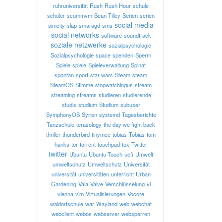
ruhruniversität
Rush
Rush Hour
schule
schüler
scummvm
Sean Tilley
Serien
serien
social media
simcity
slap
smaragd
sms
social networks
software
soundtrack
soziale netzwerke
sozialpsychologie
Sozialpsychologie
space
spenden
Sperm
Spiele
spiele
Spieleverwaltung
Spinat
spontan
sport
star wars
Steam
steam
SteamOS
Stimme
stopwatchingus
stream
streaming
streams
studieren
studierende
studis
studium
Studium
subuser
SymphonyOS
Syrien
systemd
Tagesberichte
Tanzschule
terasology
the day we fight back
thriller
thunderbird
tinymce
tobias
Tobias
tom
hanks
tor
torrent
touchpad
tox
Twitter
twitter
Ubuntu
Ubuntu Touch
uefi
Umwelt
umweltschutz
Umweltschutz
Universität
universität
universitäten
unterricht
Urban
Gardening
Vala
Valve
Verschlüsselung
vi
vienna
vim
Virtualisierungen
Vocore
waldorfschule
war
Wayland
web
webchat
webclient
webos
webserver
websperren