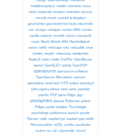
mediekompetenz
medien
memento
mesa
metro
minecraft
minetest
minimetro
minuum
mirrorlp shorts youtube lp letsplays
geschichten geschichte text texte
mitschnitte
mix
mixtape
mixtapes
mmeizu MX4
movies
mozilla
mplayer
mumble
münze
münzgroß
music
Musik
Mutate
MX4
Nachhaltigkeit
natron
netflix
netscape
netz
netzpolitik
neue
medien
neujahr
newscoop
nobelpreise
NodeJS
noten
nvidia
OnePlus
OpenBazaar
opencl
OpenELEC
openlp
OpenPGP
opensource
opensource software
OpenSource-Alternativen
openssl
openwebos
österreich
OTR
outlast
owncloud
palm
papers please
paris
party
pastebin
peerflix
PGP
piano
Pidgin
pigz
pivatsphäre
plasma
Platformer
polaris
Poligon
potato wedges
Psychologie
psychologie
publizismus
punsch
pynote
Racoon
radio
raspberrypi
raspberryppi
reddit
Rennsimulation
reSSL
rosetta
roundcube
routine
rss
rub
rubyonrails
ruhruni