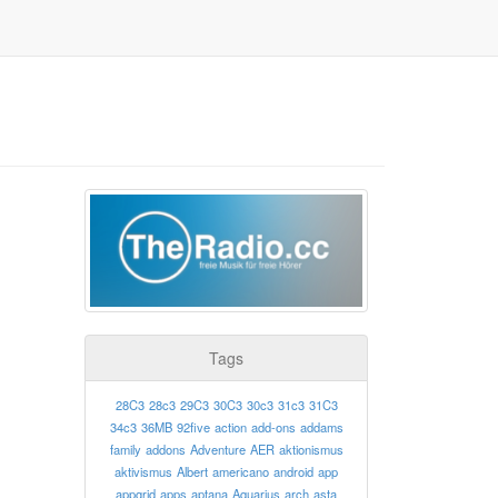
Tags
28C3
28c3
29C3
30C3
30c3
31c3
31C3
34c3
36MB
92five
action
add-ons
addams
family
addons
Adventure
AER
aktionismus
aktivismus
Albert
americano
android
app
appgrid
apps
aptana
Aquarius
arch
asta