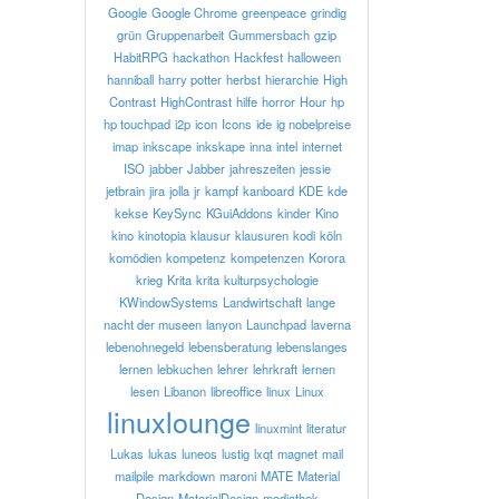
Google
Google Chrome
greenpeace
grindig
grün
Gruppenarbeit
Gummersbach
gzip
HabitRPG
hackathon
Hackfest
halloween
hanniball
harry potter
herbst
hierarchie
High
Contrast
HighContrast
hilfe
horror
Hour
hp
hp touchpad
i2p
icon
Icons
ide
ig nobelpreise
imap
inkscape
inkskape
inna
intel
internet
ISO
jabber
Jabber
jahreszeiten
jessie
jetbrain
jira
jolla
jr
kampf
kanboard
KDE
kde
kekse
KeySync
KGuiAddons
kinder
Kino
kino
kinotopia
klausur
klausuren
kodi
köln
komödien
kompetenz
kompetenzen
Korora
krieg
Krita
krita
kulturpsychologie
KWindowSystems
Landwirtschaft
lange
nacht der museen
lanyon
Launchpad
laverna
lebenohnegeld
lebensberatung
lebenslanges
lernen
lebkuchen
lehrer
lehrkraft
lernen
lesen
Libanon
libreoffice
linux
Linux
linuxlounge
linuxmint
literatur
Lukas
lukas
luneos
lustig
lxqt
magnet
mail
mailpile
markdown
maroni
MATE
Material
Design
MaterialDesign
mediathek