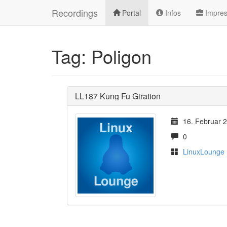
Recordings
Portal
Infos
Impre
Tag: Poligon
LL187 Kung Fu Giration
16. Februar 
0
LinuxLounge