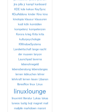
jira
jolla
jr
kampf
kanboard
KDE
kde
kekse
KeySync
KGuiAddons
kinder
Kino
kino
kinotopia
klausur
klausuren
kodi
köln
komödien
kompetenz
kompetenzen
Korora
krieg
Krita
krita
kulturpsychologie
KWindowSystems
Landwirtschaft
lange nacht
der museen
lanyon
Launchpad
laverna
lebenohnegeld
lebensberatung
lebenslanges
lernen
lebkuchen
lehrer
lehrkraft
lernen
lesen
Libanon
libreoffice
linux
Linux
linuxlounge
linuxmint
literatur
Lukas
lukas
luneos
lustig
lxqt
magnet
mail
mailpile
markdown
maroni