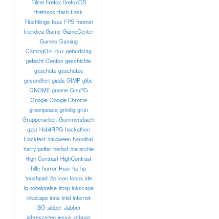
Filme
firefox
firefoxOS
firefoxos
flash
flask
Flüchtlinge
foss
FPS
freenet
friendica
Game
GameCenter
Games
Gaming
GamingOnLinux
geburtstag
gefecht
Gentoo
geschichte
geschütz
geschütze
gesundheit
giada
GIMP
glibc
GNOME
gnome
GnuPG
Google
Google Chrome
greenpeace
grindig
grün
Gruppenarbeit
Gummersbach
gzip
HabitRPG
hackathon
Hackfest
halloween
hanniball
harry potter
herbst
hierarchie
High Contrast
HighContrast
hilfe
horror
Hour
hp
hp
touchpad
i2p
icon
Icons
ide
ig nobelpreise
imap
inkscape
inkskape
inna
intel
internet
ISO
jabber
Jabber
jahreszeiten
jessie
jetbrain