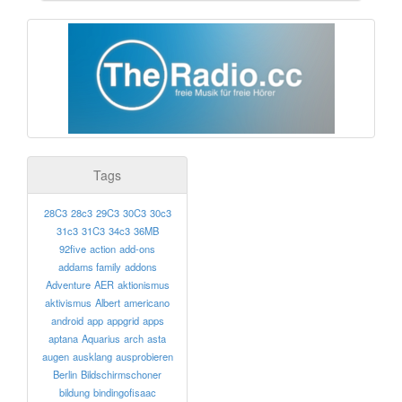
Tags
28C3
28c3
29C3
30C3
30c3
31c3
31C3
34c3
36MB
92five
action
add-ons
addams family
addons
Adventure
AER
aktionismus
aktivismus
Albert
americano
android
app
appgrid
apps
aptana
Aquarius
arch
asta
augen
ausklang
ausprobieren
Berlin
Bildschirmschoner
bildung
bindingofisaac