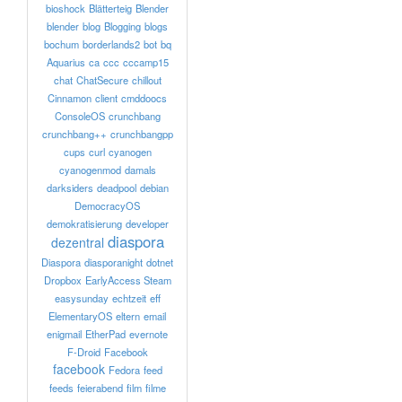
bioshock
Blätterteig
Blender
blender
blog
Blogging
blogs
bochum
borderlands2
bot
bq
Aquarius
ca
ccc
cccamp15
chat
ChatSecure
chillout
Cinnamon
client
cmddoocs
ConsoleOS
crunchbang
crunchbang++
crunchbangpp
cups
curl
cyanogen
cyanogenmod
damals
darksiders
deadpool
debian
DemocracyOS
demokratisierung
developer
diaspora
dezentral
Diaspora
diasporanight
dotnet
Dropbox
EarlyAccess Steam
easysunday
echtzeit
eff
ElementaryOS
eltern
email
enigmail
EtherPad
evernote
F-Droid
Facebook
facebook
Fedora
feed
feeds
feierabend
film
filme