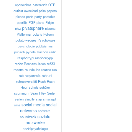
openwebos
österreich
OTR
outlast
owncloud
palm
papers
please
paris
party
pastebin
peerflix
PGP
piano
Pidgin
pivatsphäre
pigz
plasma
Platformer
polaris
Poligon
potato wedges
Psychologie
psychologie
publizismus
punsch
pynote
Racoon
radio
raspberrypi
raspberryppi
reddit
Rennsimulation
reSSL
rosetta
roundcube
routine
rss
rub
rubyonrails
ruhruni
ruhruniversität
Rush
Rush
Hour
schule
schüler
scummvm
Sean Tilley
Serien
serien
simcity
slap
smaragd
social media
social
sms
networks
software
soziale
soundtrack
netzwerke
sozialpsychologie