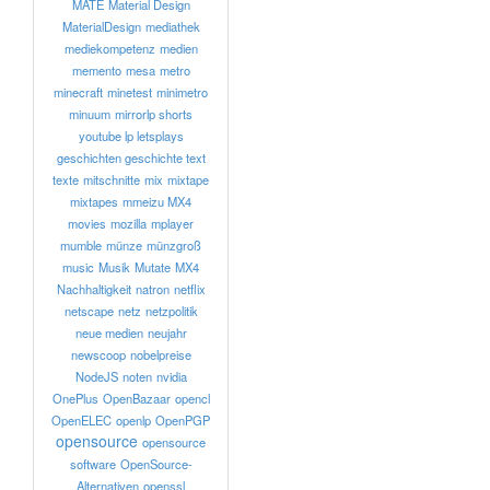
MATE
Material Design
MaterialDesign
mediathek
mediekompetenz
medien
memento
mesa
metro
minecraft
minetest
minimetro
minuum
mirrorlp shorts
youtube lp letsplays
geschichten geschichte text
texte
mitschnitte
mix
mixtape
mixtapes
mmeizu MX4
movies
mozilla
mplayer
mumble
münze
münzgroß
music
Musik
Mutate
MX4
Nachhaltigkeit
natron
netflix
netscape
netz
netzpolitik
neue medien
neujahr
newscoop
nobelpreise
NodeJS
noten
nvidia
OnePlus
OpenBazaar
opencl
OpenELEC
openlp
OpenPGP
opensource
opensource
software
OpenSource-
Alternativen
openssl