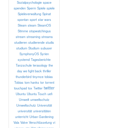
Sozialpsychologie
space
spenden
Sperm
Spiele
spiele
Spieleverwaltung
Spinat
spontan
sport
star wars
Steam
steam
SteamOS
Stimme
stopwatchingus
stream
streaming
streams
studieren
studierende
studis
studium
Studium
subuser
SymphonyOS
Syrien
systemd
Tagesberichte
Tanzschule
terasology
the
day we fight back
thriller
thunderbird
tinymce
tobias
Tobias
tom hanks
tor
torrent
twitter
touchpad
tox
Twitter
Ubuntu
Ubuntu Touch
uefi
Umwelt
umweltschutz
Umweltschutz
Universität
universität
universitäten
unterricht
Urban Gardening
Vala
Valve
Verschlüsselung
vi