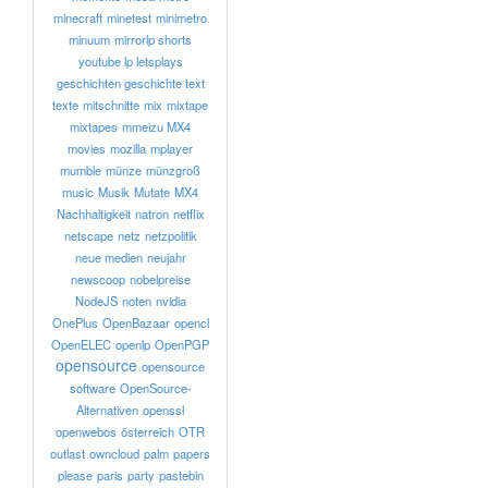
minecraft
minetest
minimetro
minuum
mirrorlp shorts
youtube lp letsplays
geschichten geschichte text
texte
mitschnitte
mix
mixtape
mixtapes
mmeizu MX4
movies
mozilla
mplayer
mumble
münze
münzgroß
music
Musik
Mutate
MX4
Nachhaltigkeit
natron
netflix
netscape
netz
netzpolitik
neue medien
neujahr
newscoop
nobelpreise
NodeJS
noten
nvidia
OnePlus
OpenBazaar
opencl
OpenELEC
openlp
OpenPGP
opensource
opensource
software
OpenSource-
Alternativen
openssl
openwebos
österreich
OTR
outlast
owncloud
palm
papers
please
paris
party
pastebin