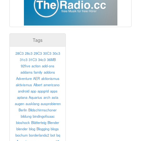
Tags
28C3
28c3
29C3
30C3
30c3
31c3
31C3
34c3
36MB
92five
action
add-ons
addams family
addons
Adventure
AER
aktionismus
aktivismus
Albert
americano
android
app
appgrid
apps
aptana
Aquarius
arch
asta
augen
ausklang
ausprobieren
Berlin
Bildschirmschoner
bildung
bindingofisaac
bioshock
Blätterteig
Blender
blender
blog
Blogging
blogs
bochum
borderlands2
bot
bq