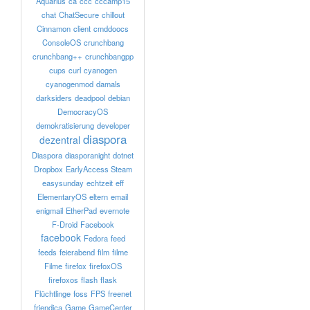
Aquarius
ca
ccc
cccamp15
chat
ChatSecure
chillout
Cinnamon
client
cmddoocs
ConsoleOS
crunchbang
crunchbang++
crunchbangpp
cups
curl
cyanogen
cyanogenmod
damals
darksiders
deadpool
debian
DemocracyOS
demokratisierung
developer
diaspora
dezentral
Diaspora
diasporanight
dotnet
Dropbox
EarlyAccess Steam
easysunday
echtzeit
eff
ElementaryOS
eltern
email
enigmail
EtherPad
evernote
F-Droid
Facebook
facebook
Fedora
feed
feeds
feierabend
film
filme
Filme
firefox
firefoxOS
firefoxos
flash
flask
Flüchtlinge
foss
FPS
freenet
friendica
Game
GameCenter