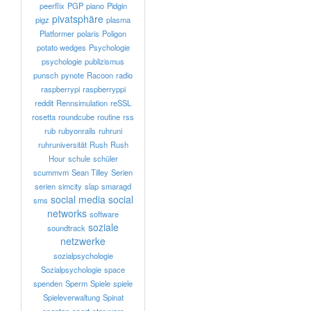
peerflix
PGP
piano
Pidgin
pivatsphäre
pigz
plasma
Platformer
polaris
Poligon
potato wedges
Psychologie
psychologie
publizismus
punsch
pynote
Racoon
radio
raspberrypi
raspberryppi
reddit
Rennsimulation
reSSL
rosetta
roundcube
routine
rss
rub
rubyonrails
ruhruni
ruhruniversität
Rush
Rush
Hour
schule
schüler
scummvm
Sean Tilley
Serien
serien
simcity
slap
smaragd
social media
social
sms
networks
software
soziale
soundtrack
netzwerke
sozialpsychologie
Sozialpsychologie
space
spenden
Sperm
Spiele
spiele
Spieleverwaltung
Spinat