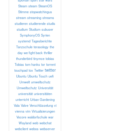
spontan
sport
star wars
Steam
steam
SteamOS
Stimme
stopwatchingus
stream
streaming
streams
studieren
studierende
studis
studium
Studium
subuser
SymphonyOS
Syrien
systemd
Tagesberichte
Tanzschule
terasology
the
day we fight back
thriller
thunderbird
tinymce
tobias
Tobias
tom hanks
tor
torrent
twitter
touchpad
tox
Twitter
Ubuntu
Ubuntu Touch
uefi
Umwelt
umweltschutz
Umweltschutz
Universität
universität
universitäten
unterricht
Urban Gardening
Vala
Valve
Verschlüsselung
vi
vienna
vim
Virtualisierungen
Vocore
waldorfschule
war
Wayland
web
webchat
webclient
webos
webserver