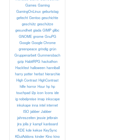
Games
Gaming
GamingOnLinux
geburtstag
gefecht
Gentoo
geschichte
geschütz
geschütze
gesundheit
giada
GIMP
glibc
GNOME
gnome
GnuPG
Google
Google Chrome
greenpeace
grindig
grün
Gruppenarbeit
Gummersbach
gzip
HabitRPG
hackathon
Hackfest
halloween
hanniball
harry potter
herbst
hierarchie
High Contrast
HighContrast
hilfe
horror
Hour
hp
hp
touchpad
i2p
icon
Icons
ide
ig nobelpreise
imap
inkscape
inkskape
inna
intel
internet
ISO
jabber
Jabber
jahreszeiten
jessie
jetbrain
jira
jolla
jr
kampf
kanboard
KDE
kde
kekse
KeySync
KGuiAddons
kinder
Kino
kino