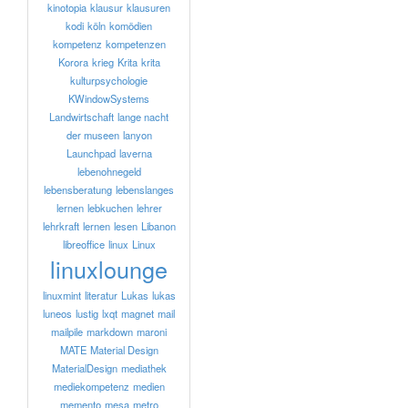
kinotopia
klausur
klausuren
kodi
köln
komödien
kompetenz
kompetenzen
Korora
krieg
Krita
krita
kulturpsychologie
KWindowSystems
Landwirtschaft
lange nacht
der museen
lanyon
Launchpad
laverna
lebenohnegeld
lebensberatung
lebenslanges
lernen
lebkuchen
lehrer
lehrkraft
lernen
lesen
Libanon
libreoffice
linux
Linux
linuxlounge
linuxmint
literatur
Lukas
lukas
luneos
lustig
lxqt
magnet
mail
mailpile
markdown
maroni
MATE
Material Design
MaterialDesign
mediathek
mediekompetenz
medien
memento
mesa
metro