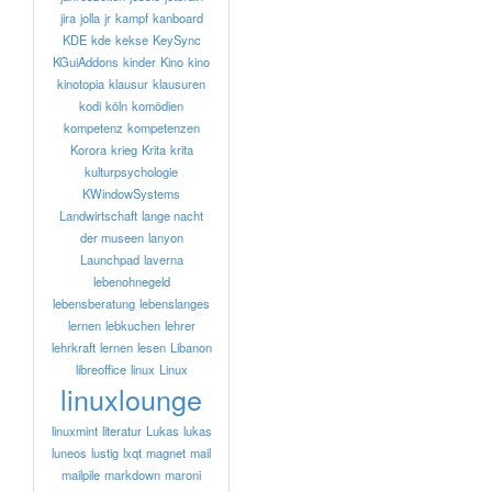
jira
jolla
jr
kampf
kanboard
KDE
kde
kekse
KeySync
KGuiAddons
kinder
Kino
kino
kinotopia
klausur
klausuren
kodi
köln
komödien
kompetenz
kompetenzen
Korora
krieg
Krita
krita
kulturpsychologie
KWindowSystems
Landwirtschaft
lange nacht
der museen
lanyon
Launchpad
laverna
lebenohnegeld
lebensberatung
lebenslanges
lernen
lebkuchen
lehrer
lehrkraft
lernen
lesen
Libanon
libreoffice
linux
Linux
linuxlounge
linuxmint
literatur
Lukas
lukas
luneos
lustig
lxqt
magnet
mail
mailpile
markdown
maroni