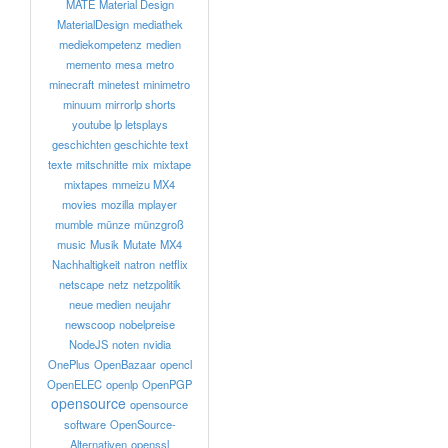
MATE
Material Design
MaterialDesign
mediathek
mediekompetenz
medien
memento
mesa
metro
minecraft
minetest
minimetro
minuum
mirrorlp shorts
youtube lp letsplays
geschichten geschichte text
texte
mitschnitte
mix
mixtape
mixtapes
mmeizu MX4
movies
mozilla
mplayer
mumble
münze
münzgroß
music
Musik
Mutate
MX4
Nachhaltigkeit
natron
netflix
netscape
netz
netzpolitik
neue medien
neujahr
newscoop
nobelpreise
NodeJS
noten
nvidia
OnePlus
OpenBazaar
opencl
OpenELEC
openlp
OpenPGP
opensource
opensource
software
OpenSource-
Alternativen
openssl