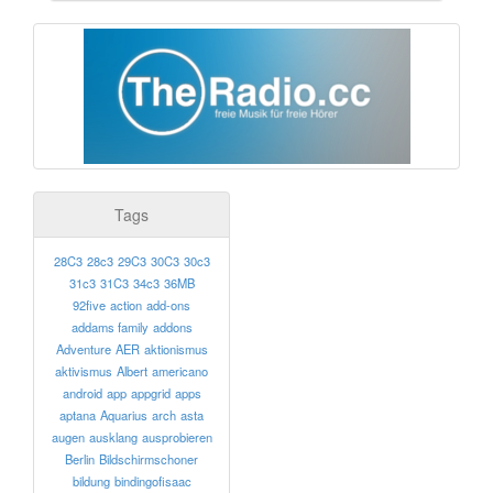
Tags
28C3
28c3
29C3
30C3
30c3
31c3
31C3
34c3
36MB
92five
action
add-ons
addams family
addons
Adventure
AER
aktionismus
aktivismus
Albert
americano
android
app
appgrid
apps
aptana
Aquarius
arch
asta
augen
ausklang
ausprobieren
Berlin
Bildschirmschoner
bildung
bindingofisaac