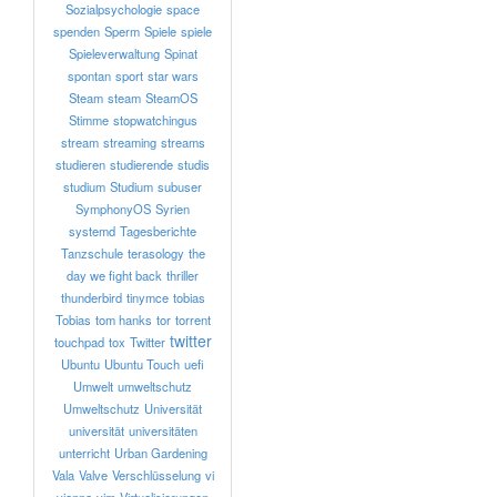
Sozialpsychologie
space
spenden
Sperm
Spiele
spiele
Spieleverwaltung
Spinat
spontan
sport
star wars
Steam
steam
SteamOS
Stimme
stopwatchingus
stream
streaming
streams
studieren
studierende
studis
studium
Studium
subuser
SymphonyOS
Syrien
systemd
Tagesberichte
Tanzschule
terasology
the
day we fight back
thriller
thunderbird
tinymce
tobias
Tobias
tom hanks
tor
torrent
twitter
touchpad
tox
Twitter
Ubuntu
Ubuntu Touch
uefi
Umwelt
umweltschutz
Umweltschutz
Universität
universität
universitäten
unterricht
Urban Gardening
Vala
Valve
Verschlüsselung
vi