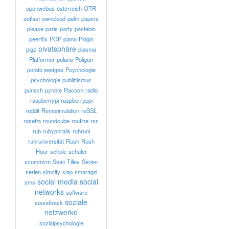
openwebos
österreich
OTR
outlast
owncloud
palm
papers
please
paris
party
pastebin
peerflix
PGP
piano
Pidgin
pivatsphäre
pigz
plasma
Platformer
polaris
Poligon
potato wedges
Psychologie
psychologie
publizismus
punsch
pynote
Racoon
radio
raspberrypi
raspberryppi
reddit
Rennsimulation
reSSL
rosetta
roundcube
routine
rss
rub
rubyonrails
ruhruni
ruhruniversität
Rush
Rush
Hour
schule
schüler
scummvm
Sean Tilley
Serien
serien
simcity
slap
smaragd
social media
social
sms
networks
software
soziale
soundtrack
netzwerke
sozialpsychologie