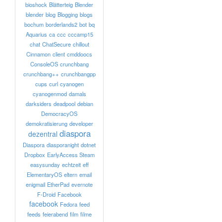
bioshock
Blätterteig
Blender
blender
blog
Blogging
blogs
bochum
borderlands2
bot
bq
Aquarius
ca
ccc
cccamp15
chat
ChatSecure
chillout
Cinnamon
client
cmddoocs
ConsoleOS
crunchbang
crunchbang++
crunchbangpp
cups
curl
cyanogen
cyanogenmod
damals
darksiders
deadpool
debian
DemocracyOS
demokratisierung
developer
diaspora
dezentral
Diaspora
diasporanight
dotnet
Dropbox
EarlyAccess Steam
easysunday
echtzeit
eff
ElementaryOS
eltern
email
enigmail
EtherPad
evernote
F-Droid
Facebook
facebook
Fedora
feed
feeds
feierabend
film
filme