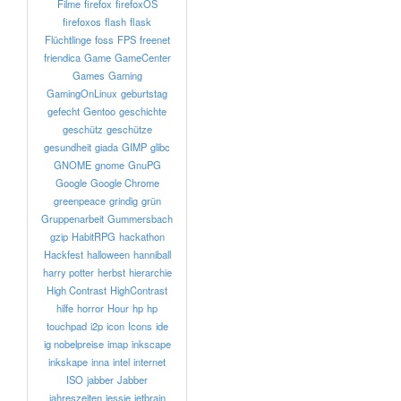
Filme
firefox
firefoxOS
firefoxos
flash
flask
Flüchtlinge
foss
FPS
freenet
friendica
Game
GameCenter
Games
Gaming
GamingOnLinux
geburtstag
gefecht
Gentoo
geschichte
geschütz
geschütze
gesundheit
giada
GIMP
glibc
GNOME
gnome
GnuPG
Google
Google Chrome
greenpeace
grindig
grün
Gruppenarbeit
Gummersbach
gzip
HabitRPG
hackathon
Hackfest
halloween
hanniball
harry potter
herbst
hierarchie
High Contrast
HighContrast
hilfe
horror
Hour
hp
hp
touchpad
i2p
icon
Icons
ide
ig nobelpreise
imap
inkscape
inkskape
inna
intel
internet
ISO
jabber
Jabber
jahreszeiten
jessie
jetbrain