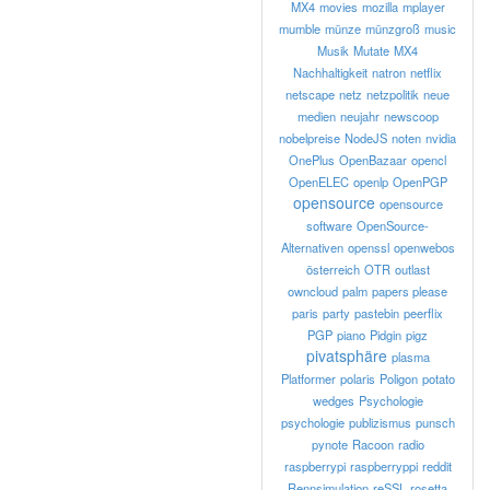
MX4
movies
mozilla
mplayer
mumble
münze
münzgroß
music
Musik
Mutate
MX4
Nachhaltigkeit
natron
netflix
netscape
netz
netzpolitik
neue
medien
neujahr
newscoop
nobelpreise
NodeJS
noten
nvidia
OnePlus
OpenBazaar
opencl
OpenELEC
openlp
OpenPGP
opensource
opensource
software
OpenSource-
Alternativen
openssl
openwebos
österreich
OTR
outlast
owncloud
palm
papers please
paris
party
pastebin
peerflix
PGP
piano
Pidgin
pigz
pivatsphäre
plasma
Platformer
polaris
Poligon
potato
wedges
Psychologie
psychologie
publizismus
punsch
pynote
Racoon
radio
raspberrypi
raspberryppi
reddit
Rennsimulation
reSSL
rosetta