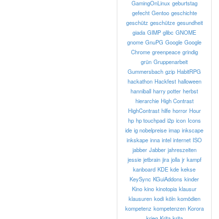
GamingOnLinux
geburtstag
gefecht
Gentoo
geschichte
geschütz
geschütze
gesundheit
giada
GIMP
glibc
GNOME
gnome
GnuPG
Google
Google
Chrome
greenpeace
grindig
grün
Gruppenarbeit
Gummersbach
gzip
HabitRPG
hackathon
Hackfest
halloween
hanniball
harry potter
herbst
hierarchie
High Contrast
HighContrast
hilfe
horror
Hour
hp
hp touchpad
i2p
icon
Icons
ide
ig nobelpreise
imap
inkscape
inkskape
inna
intel
internet
ISO
jabber
Jabber
jahreszeiten
jessie
jetbrain
jira
jolla
jr
kampf
kanboard
KDE
kde
kekse
KeySync
KGuiAddons
kinder
Kino
kino
kinotopia
klausur
klausuren
kodi
köln
komödien
kompetenz
kompetenzen
Korora
krieg
Krita
krita