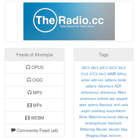
Feeds of Kinotopia
Tags
OPUS
28C3
28c3
29C3
30C3
30c3
31c3
31C3
34c3
36MB
92five
OGG
action
add-ons
addams family
addons
Adventure
AER
MP3
aktionismus
aktivismus
Albert
americano
android
app
appgrid
MP4
apps
aptana
Aquarius
arch
asta
augen
ausklang
ausprobieren
Berlin
Bildschirmschoner
bildung
WEBM
bindingofisaac
bioshock
Blätterteig
Blender
blender
blog
Comments-Feed (all)
Blogging
blogs
bochum