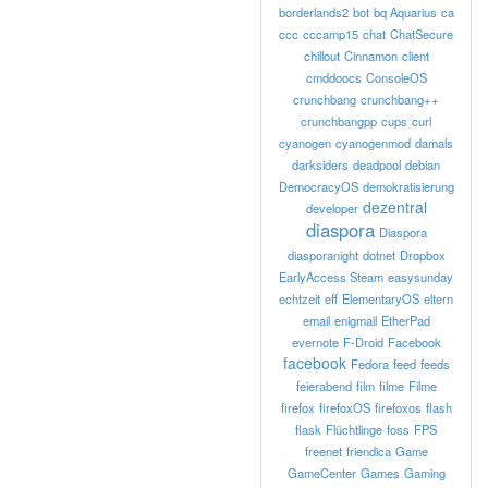
borderlands2
bot
bq Aquarius
ca
ccc
cccamp15
chat
ChatSecure
chillout
Cinnamon
client
cmddoocs
ConsoleOS
crunchbang
crunchbang++
crunchbangpp
cups
curl
cyanogen
cyanogenmod
damals
darksiders
deadpool
debian
DemocracyOS
demokratisierung
dezentral
developer
diaspora
Diaspora
diasporanight
dotnet
Dropbox
EarlyAccess Steam
easysunday
echtzeit
eff
ElementaryOS
eltern
email
enigmail
EtherPad
evernote
F-Droid
Facebook
facebook
Fedora
feed
feeds
feierabend
film
filme
Filme
firefox
firefoxOS
firefoxos
flash
flask
Flüchtlinge
foss
FPS
freenet
friendica
Game
GameCenter
Games
Gaming