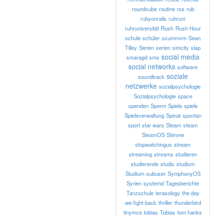
roundcube
routine
rss
rub
rubyonrails
ruhruni
ruhruniversität
Rush
Rush Hour
schule
schüler
scummvm
Sean
Tilley
Serien
serien
simcity
slap
social media
smaragd
sms
social networks
software
soziale
soundtrack
netzwerke
sozialpsychologie
Sozialpsychologie
space
spenden
Sperm
Spiele
spiele
Spieleverwaltung
Spinat
spontan
sport
star wars
Steam
steam
SteamOS
Stimme
stopwatchingus
stream
streaming
streams
studieren
studierende
studis
studium
Studium
subuser
SymphonyOS
Syrien
systemd
Tagesberichte
Tanzschule
terasology
the day
we fight back
thriller
thunderbird
tinymce
tobias
Tobias
tom hanks