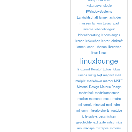
kulturpsychologie
KWindowSystems
Landwirtschaft
lange nacht der
museen
lanyon
Launchpad
laverna
lebenohnegeld
lebensberatung
lebenslanges
lernen
lebkuchen
lehrer
lehrkraft
lernen
lesen
Libanon
libreoffice
linux
Linux
linuxlounge
linuxmint
literatur
Lukas
lukas
luneos
lustig
lxqt
magnet
mail
mailpile
markdown
maroni
MATE
Material Design
MaterialDesign
mediathek
mediekompetenz
medien
memento
mesa
metro
minecraft
minetest
minimetro
minuum
mirrorlp shorts youtube
lp letsplays geschichten
geschichte text texte
mitschnitte
mix
mixtape
mixtapes
mmeizu