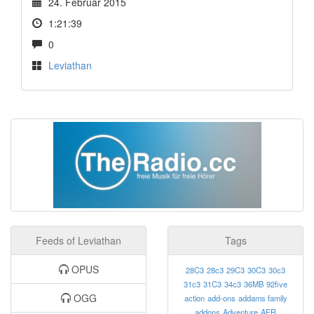
24. Februar 2015
1:21:39
0
Leviathan
Feeds of Leviathan
Tags
OPUS
28C3
28c3
29C3
30C3
30c3
31c3
31C3
34c3
36MB
92five
OGG
action
add-ons
addams family
addons
Adventure
AER