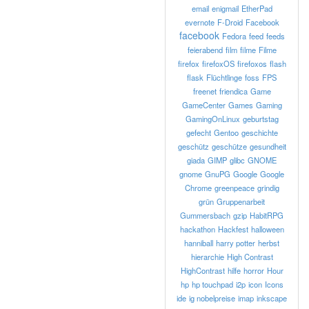
email
enigmail
EtherPad
evernote
F-Droid
Facebook
facebook
Fedora
feed
feeds
feierabend
film
filme
Filme
firefox
firefoxOS
firefoxos
flash
flask
Flüchtlinge
foss
FPS
freenet
friendica
Game
GameCenter
Games
Gaming
GamingOnLinux
geburtstag
gefecht
Gentoo
geschichte
geschütz
geschütze
gesundheit
giada
GIMP
glibc
GNOME
gnome
GnuPG
Google
Google
Chrome
greenpeace
grindig
grün
Gruppenarbeit
Gummersbach
gzip
HabitRPG
hackathon
Hackfest
halloween
hanniball
harry potter
herbst
hierarchie
High Contrast
HighContrast
hilfe
horror
Hour
hp
hp touchpad
i2p
icon
Icons
ide
ig nobelpreise
imap
inkscape