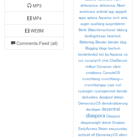
MP3
aktionismus
aktivismus
Albert
americano
android
app
appgrid
MP4
apps
aptana
Aquarius
arch
asta
augen
ausklang
ausprobieren
Berlin
Bildschirmschoner
bildung
WEBM
bindingofisaac
bioshock
Blätterteig
Blender
blender
blog
Comments-Feed (all)
Blogging
blogs
bochum
borderlands2
bot
bq Aquarius
ca
ccc
cccamp15
chat
ChatSecure
chillout
Cinnamon
client
cmddoocs
ConsoleOS
crunchbang
crunchbang++
crunchbangpp
cups
curl
cyanogen
cyanogenmod
damals
darksiders
deadpool
debian
DemocracyOS
demokratisierung
dezentral
developer
diaspora
Diaspora
diasporanight
dotnet
Dropbox
EarlyAccess Steam
easysunday
echtzeit
eff
ElementaryOS
eltern