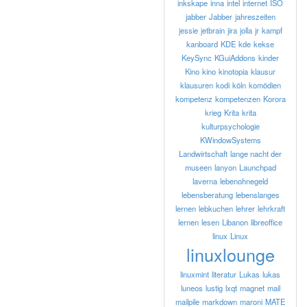
inkskape
inna
intel
internet
ISO
jabber
Jabber
jahreszeiten
jessie
jetbrain
jira
jolla
jr
kampf
kanboard
KDE
kde
kekse
KeySync
KGuiAddons
kinder
Kino
kino
kinotopia
klausur
klausuren
kodi
köln
komödien
kompetenz
kompetenzen
Korora
krieg
Krita
krita
kulturpsychologie
KWindowSystems
Landwirtschaft
lange nacht der
museen
lanyon
Launchpad
laverna
lebenohnegeld
lebensberatung
lebenslanges
lernen
lebkuchen
lehrer
lehrkraft
lernen
lesen
Libanon
libreoffice
linux
Linux
linuxlounge
linuxmint
literatur
Lukas
lukas
luneos
lustig
lxqt
magnet
mail
mailpile
markdown
maroni
MATE