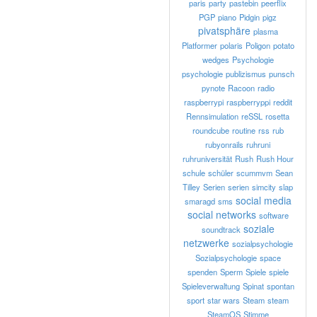
paris
party
pastebin
peerflix
PGP
piano
Pidgin
pigz
pivatsphäre
plasma
Platformer
polaris
Poligon
potato
wedges
Psychologie
psychologie
publizismus
punsch
pynote
Racoon
radio
raspberrypi
raspberryppi
reddit
Rennsimulation
reSSL
rosetta
roundcube
routine
rss
rub
rubyonrails
ruhruni
ruhruniversität
Rush
Rush Hour
schule
schüler
scummvm
Sean
Tilley
Serien
serien
simcity
slap
social media
smaragd
sms
social networks
software
soziale
soundtrack
netzwerke
sozialpsychologie
Sozialpsychologie
space
spenden
Sperm
Spiele
spiele
Spieleverwaltung
Spinat
spontan
sport
star wars
Steam
steam
SteamOS
Stimme