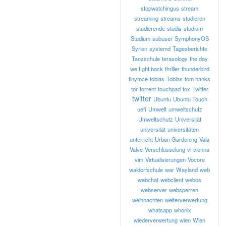
stopwatchingus
stream
streaming
streams
studieren
studierende
studis
studium
Studium
subuser
SymphonyOS
Syrien
systemd
Tagesberichte
Tanzschule
terasology
the day
we fight back
thriller
thunderbird
tinymce
tobias
Tobias
tom hanks
tor
torrent
touchpad
tox
Twitter
twitter
Ubuntu
Ubuntu Touch
uefi
Umwelt
umweltschutz
Umweltschutz
Universität
universität
universitäten
unterricht
Urban Gardening
Vala
Valve
Verschlüsselung
vi
vienna
vim
Virtualisierungen
Vocore
waldorfschule
war
Wayland
web
webchat
webclient
webos
webserver
websperren
weihnachten
weiterverwertung
whatsapp
whonix
wiederverwertung
wien
Wien