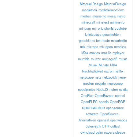
Material Design
MaterialDesign
mediathek
mediekompetenz
medien
memento
mesa
metro
minecraft
minetest
minimetro
minuum
mirrorlp shorts youtube
lp letsplays geschichten
geschichte text texte
mitschnitte
mix
mixtape
mixtapes
mmeizu
MX4
movies
mozilla
mplayer
mumble
münze
münzgroß
music
Musik
Mutate
MX4
Nachhaltigkeit
natron
netflix
netscape
netz
netzpolitik
neue
medien
neujahr
newscoop
nobelpreise
NodeJS
noten
nvidia
OnePlus
OpenBazaar
opencl
OpenELEC
openlp
OpenPGP
opensource
opensource
software
OpenSource-
Alternativen
openssl
openwebos
österreich
OTR
outlast
owncloud
palm
papers please