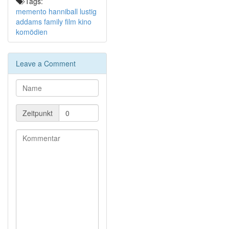
Tags:
Adam Sandler und Ben Stiller und Jim Carry
memento
hanniball
lustig
Filmscheiß
addams family
film
kino
Nichts zu verzollen / Willkommen bei den Sch’tis
komödien
Das Rezept:
Zutaten:
Leave a Comment
250g Schafkäse (Feta)
Eine Rolle Blätterteig
Kräuter je nach Belieben
Ein kleiner Bund Minze
Ein verquirreltes Ei oder Olivenöl
Zeitpunkt
Arbeisschritte:
Den Backofen auf 180°C vorheizen.
Den Käse in eine Schüssel bröseln und die
kleingehakten Kräuter und die Minze hinzufügen.
Anschließend den Blätterteig auslegen und die
Käsemasse in Röllchen mit einem Abstand von ca. 3
cm hinauflegen.
Vor jeder Käserolle den Blätterteig schneiden und mit
den 3 cm Rand den Käse einrollen. Um das ganze zu
befestigen bestreicht man die Rolle mit Ei oder Öl und