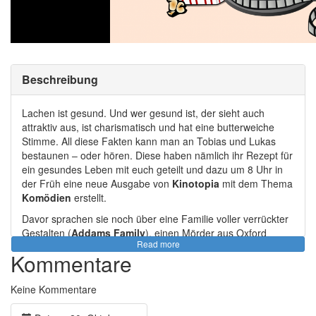
Beschreibung
Lachen ist gesund. Und wer gesund ist, der sieht auch
attraktiv aus, ist charismatisch und hat eine butterweiche
Stimme. All diese Fakten kann man an Tobias und Lukas
bestaunen – oder hören. Diese haben nämlich ihr Rezept für
ein gesundes Leben mit euch geteilt und dazu um 8 Uhr in
der Früh eine neue Ausgabe von
Kinotopia
mit dem Thema
Komödien
erstellt.
Davor sprachen sie noch über eine Familie voller verrückter
Gestalten (
Addams Family
), einen Mörder aus Oxford
Read more
(
Oxford Murders
), die Vorzüge der Amnesie (
Memento
)
Kommentare
und während die Beiden noch einen Fluchtplan schmiedeten
(
Escape from Alcatraz
), gestand Lukas nebenher noch
Keine Kommentare
seine Liebe für menschliches Fleisch (
Hannibal
- Serie).
Tobias konnte Lukas‘ Geschmack allerdings nicht viel