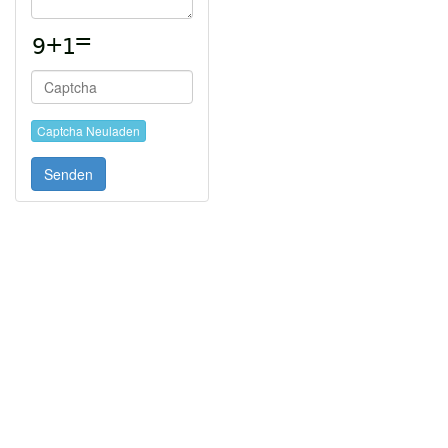
drückt den Überschlag fest zusammen.
Jede Rolle in ca 3 cm große Stücke schneiden und auf
ein Backblech legen.
Das Backblech für ca. 20 Minuten im Ofen lassen.
Mahlzeit!
Captcha Neuladen