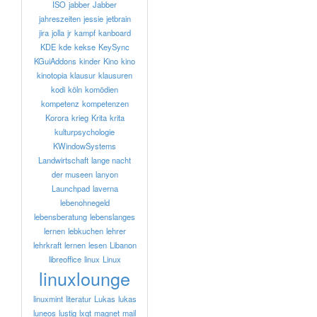
ISO
jabber
Jabber
jahreszeiten
jessie
jetbrain
jira
jolla
jr
kampf
kanboard
KDE
kde
kekse
KeySync
KGuiAddons
kinder
Kino
kino
kinotopia
klausur
klausuren
kodi
köln
komödien
kompetenz
kompetenzen
Korora
krieg
Krita
krita
kulturpsychologie
KWindowSystems
Landwirtschaft
lange nacht
der museen
lanyon
Launchpad
laverna
lebenohnegeld
lebensberatung
lebenslanges
lernen
lebkuchen
lehrer
lehrkraft
lernen
lesen
Libanon
libreoffice
linux
Linux
linuxlounge
linuxmint
literatur
Lukas
lukas
luneos
lustig
lxqt
magnet
mail