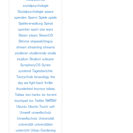
sozialpsychologie
Sozialpsychologie
space
spenden
Sperm
Spiele
spiele
Spieleverwaltung
Spinat
spontan
sport
star wars
Steam
steam
SteamOS
Stimme
stopwatchingus
stream
streaming
streams
studieren
studierende
studis
studium
Studium
subuser
SymphonyOS
Syrien
systemd
Tagesberichte
Tanzschule
terasology
the
day we fight back
thriller
thunderbird
tinymce
tobias
Tobias
tom hanks
tor
torrent
twitter
touchpad
tox
Twitter
Ubuntu
Ubuntu Touch
uefi
Umwelt
umweltschutz
Umweltschutz
Universität
universität
universitäten
unterricht
Urban Gardening