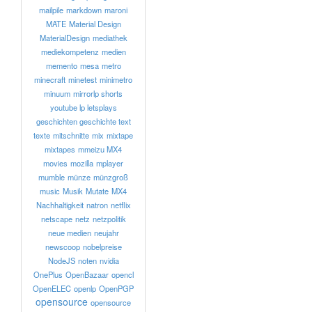
mailpile
markdown
maroni
MATE
Material Design
MaterialDesign
mediathek
mediekompetenz
medien
memento
mesa
metro
minecraft
minetest
minimetro
minuum
mirrorlp shorts
youtube lp letsplays
geschichten geschichte text
texte
mitschnitte
mix
mixtape
mixtapes
mmeizu MX4
movies
mozilla
mplayer
mumble
münze
münzgroß
music
Musik
Mutate
MX4
Nachhaltigkeit
natron
netflix
netscape
netz
netzpolitik
neue medien
neujahr
newscoop
nobelpreise
NodeJS
noten
nvidia
OnePlus
OpenBazaar
opencl
OpenELEC
openlp
OpenPGP
opensource
opensource