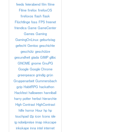
feeds
feierabend
film
filme
Filme
firefox
firefoxOS
firefoxos
flash
flask
Flüchtlinge
foss
FPS
freenet
friendica
Game
GameCenter
Games
Gaming
GamingOnLinux
geburtstag
gefecht
Gentoo
geschichte
geschütz
geschütze
gesundheit
giada
GIMP
glibc
GNOME
gnome
GnuPG
Google
Google Chrome
greenpeace
grindig
grün
Gruppenarbeit
Gummersbach
gzip
HabitRPG
hackathon
Hackfest
halloween
hanniball
harry potter
herbst
hierarchie
High Contrast
HighContrast
hilfe
horror
Hour
hp
hp
touchpad
i2p
icon
Icons
ide
ig nobelpreise
imap
inkscape
inkskape
inna
intel
internet