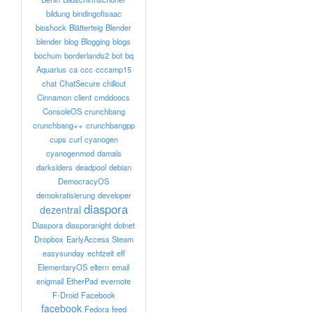
bildung
bindingofisaac
bioshock
Blätterteig
Blender
blender
blog
Blogging
blogs
bochum
borderlands2
bot
bq
Aquarius
ca
ccc
cccamp15
chat
ChatSecure
chillout
Cinnamon
client
cmddoocs
ConsoleOS
crunchbang
crunchbang++
crunchbangpp
cups
curl
cyanogen
cyanogenmod
damals
darksiders
deadpool
debian
DemocracyOS
demokratisierung
developer
diaspora
dezentral
Diaspora
diasporanight
dotnet
Dropbox
EarlyAccess Steam
easysunday
echtzeit
eff
ElementaryOS
eltern
email
enigmail
EtherPad
evernote
F-Droid
Facebook
facebook
Fedora
feed