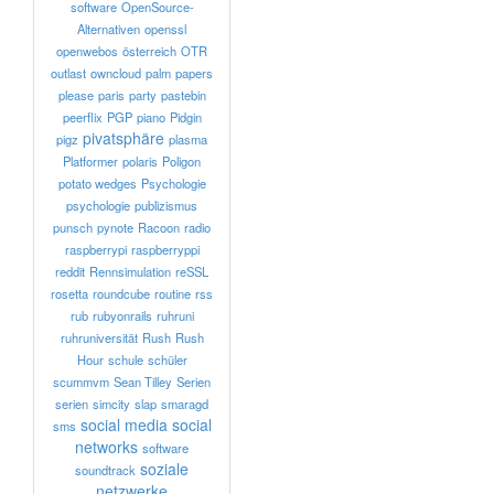
software
OpenSource-
Alternativen
openssl
openwebos
österreich
OTR
outlast
owncloud
palm
papers
please
paris
party
pastebin
peerflix
PGP
piano
Pidgin
pivatsphäre
pigz
plasma
Platformer
polaris
Poligon
potato wedges
Psychologie
psychologie
publizismus
punsch
pynote
Racoon
radio
raspberrypi
raspberryppi
reddit
Rennsimulation
reSSL
rosetta
roundcube
routine
rss
rub
rubyonrails
ruhruni
ruhruniversität
Rush
Rush
Hour
schule
schüler
scummvm
Sean Tilley
Serien
serien
simcity
slap
smaragd
social media
social
sms
networks
software
soziale
soundtrack
netzwerke