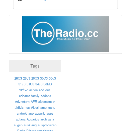
Tags
28C3
28c3
29C3
30C3
30c3
31c3
31C3
34c3
36MB
92five
action
add-ons
addams family
addons
Adventure
AER
aktionismus
aktivismus
Albert
americano
android
app
appgrid
apps
aptana
Aquarius
arch
asta
augen
ausklang
ausprobieren
Berlin
Bildschirmschoner