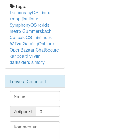
Linktipp: Bootzeit unter Systemd analysieren
Tags:
Kanboard - Jira-Alternative
DemocracyOS
Linux
xmpp
jira
linux
SymphonyOS
reddit
metro
Gummersbach
ConsoleOS
minimetro
92five
GamingOnLinux
OpenBazaar
ChatSecure
kanboard
vi
vim
darksiders
simcity
Leave a Comment
Zeitpunkt