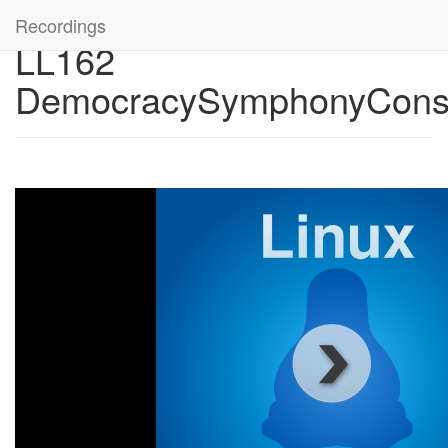
Recordings
LL162
DemocracySymphonyCons