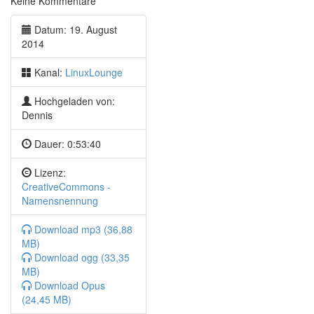
Keine Kommentare
Console OS – Android Fork
OpenBazaar
Datum: 19. August
Gummersbach wechselte zu Linux
2014
DevCon 22: Blackphone Lücken
GamingOnLinux braucht Editors
Kanal:
LinuxLounge
Zockerecke
Hochgeladen von:
Mini Metro für Linux
Dennis
Spellforce 3 für Linux
Cities Skylines für Linux
Dauer:
0:53:40
Darksiders 2 für Linux angekündigt
Ziggurat
Lizenz:
Sanctum für Linux
CreativeCommons -
Crookz für Linux angekündigt
Namensnennung
Tipps & Tricks
Download mp3 (36,88
Webbasiertes Meldetool mit XMPP
MB)
Linktipp: Scripte für Lautstärkeänderung ohne
Download ogg (33,35
Interface
MB)
92five
Download Opus
Linktipp: Vi/Vim verbessern
(24,45 MB)
RedditJS