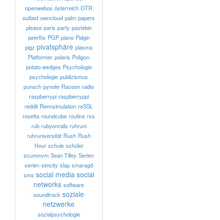
openwebos
österreich
OTR
outlast
owncloud
palm
papers
please
paris
party
pastebin
peerflix
PGP
piano
Pidgin
pivatsphäre
pigz
plasma
Platformer
polaris
Poligon
potato wedges
Psychologie
psychologie
publizismus
punsch
pynote
Racoon
radio
raspberrypi
raspberryppi
reddit
Rennsimulation
reSSL
rosetta
roundcube
routine
rss
rub
rubyonrails
ruhruni
ruhruniversität
Rush
Rush
Hour
schule
schüler
scummvm
Sean Tilley
Serien
serien
simcity
slap
smaragd
social media
social
sms
networks
software
soziale
soundtrack
netzwerke
sozialpsychologie