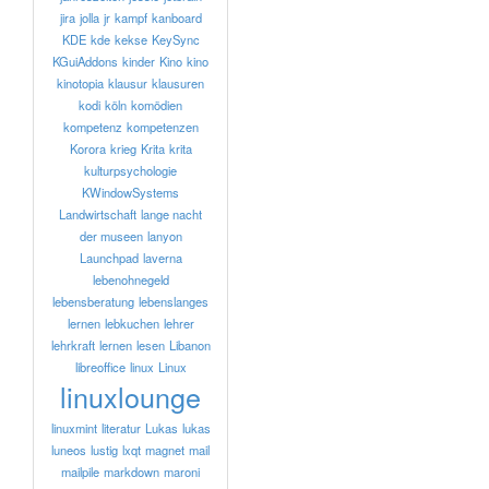
jira
jolla
jr
kampf
kanboard
KDE
kde
kekse
KeySync
KGuiAddons
kinder
Kino
kino
kinotopia
klausur
klausuren
kodi
köln
komödien
kompetenz
kompetenzen
Korora
krieg
Krita
krita
kulturpsychologie
KWindowSystems
Landwirtschaft
lange nacht
der museen
lanyon
Launchpad
laverna
lebenohnegeld
lebensberatung
lebenslanges
lernen
lebkuchen
lehrer
lehrkraft
lernen
lesen
Libanon
libreoffice
linux
Linux
linuxlounge
linuxmint
literatur
Lukas
lukas
luneos
lustig
lxqt
magnet
mail
mailpile
markdown
maroni