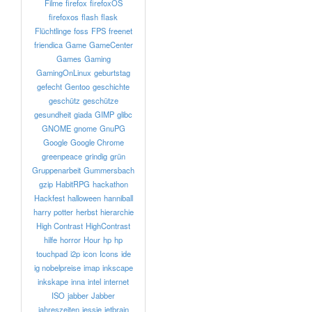
Filme
firefox
firefoxOS
firefoxos
flash
flask
Flüchtlinge
foss
FPS
freenet
friendica
Game
GameCenter
Games
Gaming
GamingOnLinux
geburtstag
gefecht
Gentoo
geschichte
geschütz
geschütze
gesundheit
giada
GIMP
glibc
GNOME
gnome
GnuPG
Google
Google Chrome
greenpeace
grindig
grün
Gruppenarbeit
Gummersbach
gzip
HabitRPG
hackathon
Hackfest
halloween
hanniball
harry potter
herbst
hierarchie
High Contrast
HighContrast
hilfe
horror
Hour
hp
hp
touchpad
i2p
icon
Icons
ide
ig nobelpreise
imap
inkscape
inkskape
inna
intel
internet
ISO
jabber
Jabber
jahreszeiten
jessie
jetbrain