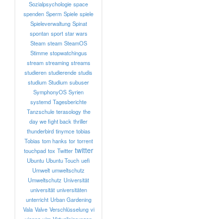
Sozialpsychologie
space
spenden
Sperm
Spiele
spiele
Spieleverwaltung
Spinat
spontan
sport
star wars
Steam
steam
SteamOS
Stimme
stopwatchingus
stream
streaming
streams
studieren
studierende
studis
studium
Studium
subuser
SymphonyOS
Syrien
systemd
Tagesberichte
Tanzschule
terasology
the
day we fight back
thriller
thunderbird
tinymce
tobias
Tobias
tom hanks
tor
torrent
twitter
touchpad
tox
Twitter
Ubuntu
Ubuntu Touch
uefi
Umwelt
umweltschutz
Umweltschutz
Universität
universität
universitäten
unterricht
Urban Gardening
Vala
Valve
Verschlüsselung
vi