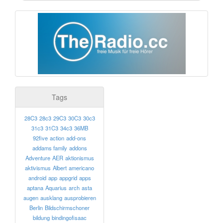
Tags
28C3
28c3
29C3
30C3
30c3
31c3
31C3
34c3
36MB
92five
action
add-ons
addams family
addons
Adventure
AER
aktionismus
aktivismus
Albert
americano
android
app
appgrid
apps
aptana
Aquarius
arch
asta
augen
ausklang
ausprobieren
Berlin
Bildschirmschoner
bildung
bindingofisaac