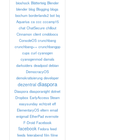
bioshock
Blätterteig
Blender
blender
blog
Blogging
blogs
bochum
borderlands2
bot
bq
Aquarius
ca
ccc
cccamp15
chat
ChatSecure
chillout
Cinnamon
client
cmddoocs
ConsoleOS
crunchbang
crunchbang++
crunchbangpp
cups
curl
cyanogen
cyanogenmod
damals
darksiders
deadpool
debian
DemocracyOS
demokratisierung
developer
diaspora
dezentral
Diaspora
diasporanight
dotnet
Dropbox
EarlyAccess Steam
easysunday
echtzeit
eff
ElementaryOS
eltern
email
enigmail
EtherPad
evernote
F-Droid
Facebook
facebook
Fedora
feed
feeds
feierabend
film
filme