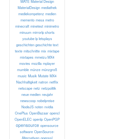
MATE
Material Design
MaterialDesign
mediathek
mediekompetenz
medien
memento
mesa
metro
minecraft
minetest
minimetro
minuum
mirrorlp shorts
youtube lp letsplays
geschichten geschichte text
texte
mitschnitte
mix
mixtape
mixtapes
mmeizu MX4
movies
mozilla
mplayer
mumble
münze
münzgroß
music
Musik
Mutate
MX4
Nachhaltigkeit
natron
netflix
netscape
netz
netzpolitik
neue medien
neujahr
newscoop
nobelpreise
NodeJS
noten
nvidia
OnePlus
OpenBazaar
opencl
OpenELEC
openlp
OpenPGP
opensource
opensource
software
OpenSource-
Alternativen
openssl