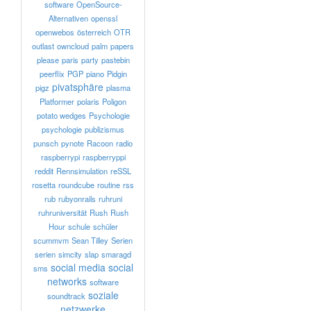
software
OpenSource-
Alternativen
openssl
openwebos
österreich
OTR
outlast
owncloud
palm
papers
please
paris
party
pastebin
peerflix
PGP
piano
Pidgin
pivatsphäre
pigz
plasma
Platformer
polaris
Poligon
potato wedges
Psychologie
psychologie
publizismus
punsch
pynote
Racoon
radio
raspberrypi
raspberryppi
reddit
Rennsimulation
reSSL
rosetta
roundcube
routine
rss
rub
rubyonrails
ruhruni
ruhruniversität
Rush
Rush
Hour
schule
schüler
scummvm
Sean Tilley
Serien
serien
simcity
slap
smaragd
social media
social
sms
networks
software
soziale
soundtrack
netzwerke