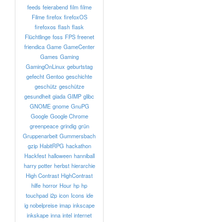
feeds
feierabend
film
filme
Filme
firefox
firefoxOS
firefoxos
flash
flask
Flüchtlinge
foss
FPS
freenet
friendica
Game
GameCenter
Games
Gaming
GamingOnLinux
geburtstag
gefecht
Gentoo
geschichte
geschütz
geschütze
gesundheit
giada
GIMP
glibc
GNOME
gnome
GnuPG
Google
Google Chrome
greenpeace
grindig
grün
Gruppenarbeit
Gummersbach
gzip
HabitRPG
hackathon
Hackfest
halloween
hanniball
harry potter
herbst
hierarchie
High Contrast
HighContrast
hilfe
horror
Hour
hp
hp
touchpad
i2p
icon
Icons
ide
ig nobelpreise
imap
inkscape
inkskape
inna
intel
internet