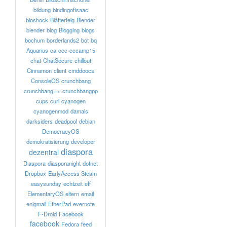
bildung
bindingofisaac
bioshock
Blätterteig
Blender
blender
blog
Blogging
blogs
bochum
borderlands2
bot
bq
Aquarius
ca
ccc
cccamp15
chat
ChatSecure
chillout
Cinnamon
client
cmddoocs
ConsoleOS
crunchbang
crunchbang++
crunchbangpp
cups
curl
cyanogen
cyanogenmod
damals
darksiders
deadpool
debian
DemocracyOS
demokratisierung
developer
diaspora
dezentral
Diaspora
diasporanight
dotnet
Dropbox
EarlyAccess Steam
easysunday
echtzeit
eff
ElementaryOS
eltern
email
enigmail
EtherPad
evernote
F-Droid
Facebook
facebook
Fedora
feed