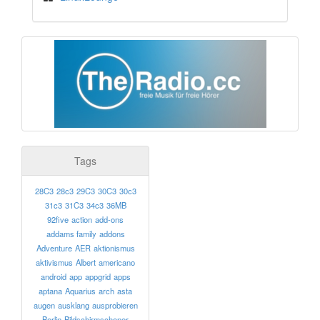
Tags
28C3
28c3
29C3
30C3
30c3
31c3
31C3
34c3
36MB
92five
action
add-ons
addams family
addons
Adventure
AER
aktionismus
aktivismus
Albert
americano
android
app
appgrid
apps
aptana
Aquarius
arch
asta
augen
ausklang
ausprobieren
Berlin
Bildschirmschoner