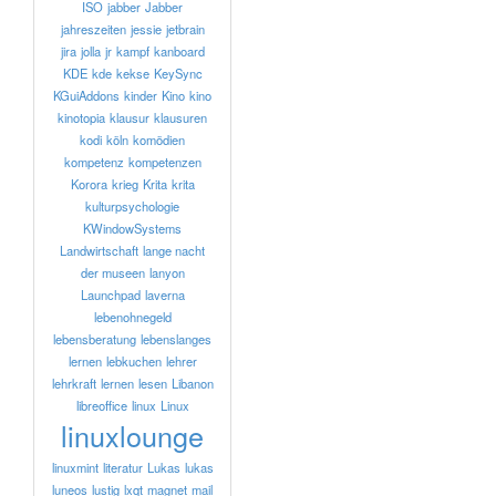
ISO
jabber
Jabber
jahreszeiten
jessie
jetbrain
jira
jolla
jr
kampf
kanboard
KDE
kde
kekse
KeySync
KGuiAddons
kinder
Kino
kino
kinotopia
klausur
klausuren
kodi
köln
komödien
kompetenz
kompetenzen
Korora
krieg
Krita
krita
kulturpsychologie
KWindowSystems
Landwirtschaft
lange nacht
der museen
lanyon
Launchpad
laverna
lebenohnegeld
lebensberatung
lebenslanges
lernen
lebkuchen
lehrer
lehrkraft
lernen
lesen
Libanon
libreoffice
linux
Linux
linuxlounge
linuxmint
literatur
Lukas
lukas
luneos
lustig
lxqt
magnet
mail