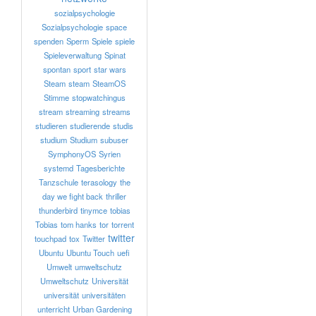
sozialpsychologie
Sozialpsychologie
space
spenden
Sperm
Spiele
spiele
Spieleverwaltung
Spinat
spontan
sport
star wars
Steam
steam
SteamOS
Stimme
stopwatchingus
stream
streaming
streams
studieren
studierende
studis
studium
Studium
subuser
SymphonyOS
Syrien
systemd
Tagesberichte
Tanzschule
terasology
the
day we fight back
thriller
thunderbird
tinymce
tobias
Tobias
tom hanks
tor
torrent
twitter
touchpad
tox
Twitter
Ubuntu
Ubuntu Touch
uefi
Umwelt
umweltschutz
Umweltschutz
Universität
universität
universitäten
unterricht
Urban Gardening