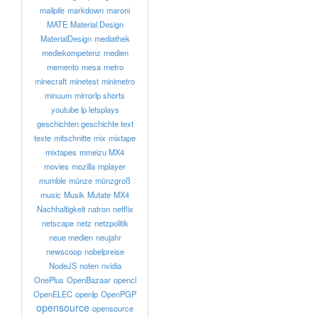
mailpile
markdown
maroni
MATE
Material Design
MaterialDesign
mediathek
mediekompetenz
medien
memento
mesa
metro
minecraft
minetest
minimetro
minuum
mirrorlp shorts
youtube lp letsplays
geschichten geschichte text
texte
mitschnitte
mix
mixtape
mixtapes
mmeizu MX4
movies
mozilla
mplayer
mumble
münze
münzgroß
music
Musik
Mutate
MX4
Nachhaltigkeit
natron
netflix
netscape
netz
netzpolitik
neue medien
neujahr
newscoop
nobelpreise
NodeJS
noten
nvidia
OnePlus
OpenBazaar
opencl
OpenELEC
openlp
OpenPGP
opensource
opensource