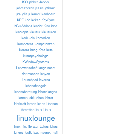
ISO
jabber
Jabber
jahreszeiten
jessie
jetbrain
jira
jolla
jr
kampf
kanboard
KDE
kde
kekse
KeySync
KGuiAddons
kinder
Kino
kino
kinotopia
klausur
klausuren
kodi
köln
komödien
kompetenz
kompetenzen
Korora
krieg
Krita
krita
kulturpsychologie
KWindowSystems
Landwirtschaft
lange nacht
der museen
lanyon
Launchpad
laverna
lebenohnegeld
lebensberatung
lebenslanges
lernen
lebkuchen
lehrer
lehrkraft
lernen
lesen
Libanon
libreoffice
linux
Linux
linuxlounge
linuxmint
literatur
Lukas
lukas
luneos
lustig
lxqt
magnet
mail