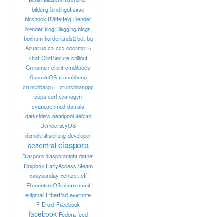
bildung
bindingofisaac
bioshock
Blätterteig
Blender
blender
blog
Blogging
blogs
bochum
borderlands2
bot
bq
Aquarius
ca
ccc
cccamp15
chat
ChatSecure
chillout
Cinnamon
client
cmddoocs
ConsoleOS
crunchbang
crunchbang++
crunchbangpp
cups
curl
cyanogen
cyanogenmod
damals
darksiders
deadpool
debian
DemocracyOS
demokratisierung
developer
diaspora
dezentral
Diaspora
diasporanight
dotnet
Dropbox
EarlyAccess Steam
easysunday
echtzeit
eff
ElementaryOS
eltern
email
enigmail
EtherPad
evernote
F-Droid
Facebook
facebook
Fedora
feed