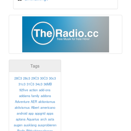
Tags
28C3
28c3
29C3
30C3
30c3
31c3
31C3
34c3
36MB
92five
action
add-ons
addams family
addons
Adventure
AER
aktionismus
aktivismus
Albert
americano
android
app
appgrid
apps
aptana
Aquarius
arch
asta
augen
ausklang
ausprobieren
Berlin
Bildschirmschoner