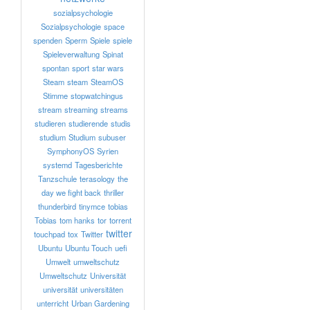
sozialpsychologie
Sozialpsychologie
space
spenden
Sperm
Spiele
spiele
Spieleverwaltung
Spinat
spontan
sport
star wars
Steam
steam
SteamOS
Stimme
stopwatchingus
stream
streaming
streams
studieren
studierende
studis
studium
Studium
subuser
SymphonyOS
Syrien
systemd
Tagesberichte
Tanzschule
terasology
the
day we fight back
thriller
thunderbird
tinymce
tobias
Tobias
tom hanks
tor
torrent
twitter
touchpad
tox
Twitter
Ubuntu
Ubuntu Touch
uefi
Umwelt
umweltschutz
Umweltschutz
Universität
universität
universitäten
unterricht
Urban Gardening