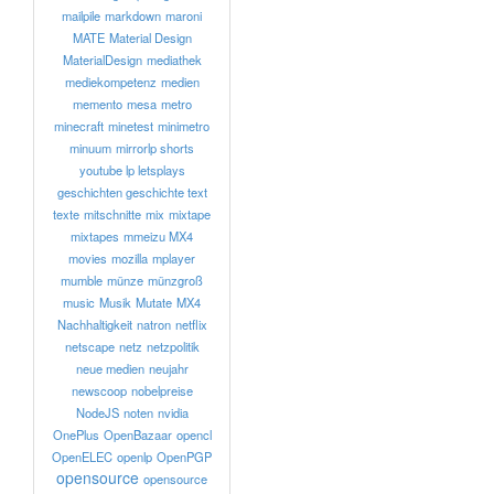
mailpile
markdown
maroni
MATE
Material Design
MaterialDesign
mediathek
mediekompetenz
medien
memento
mesa
metro
minecraft
minetest
minimetro
minuum
mirrorlp shorts
youtube lp letsplays
geschichten geschichte text
texte
mitschnitte
mix
mixtape
mixtapes
mmeizu MX4
movies
mozilla
mplayer
mumble
münze
münzgroß
music
Musik
Mutate
MX4
Nachhaltigkeit
natron
netflix
netscape
netz
netzpolitik
neue medien
neujahr
newscoop
nobelpreise
NodeJS
noten
nvidia
OnePlus
OpenBazaar
opencl
OpenELEC
openlp
OpenPGP
opensource
opensource