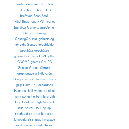
feeds
feierabend
film
filme
Filme
firefox
firefoxOS
firefoxos
flash
flask
Flüchtlinge
foss
FPS
freenet
friendica
Game
GameCenter
Games
Gaming
GamingOnLinux
geburtstag
gefecht
Gentoo
geschichte
geschütz
geschütze
gesundheit
giada
GIMP
glibc
GNOME
gnome
GnuPG
Google
Google Chrome
greenpeace
grindig
grün
Gruppenarbeit
Gummersbach
gzip
HabitRPG
hackathon
Hackfest
halloween
hanniball
harry potter
herbst
hierarchie
High Contrast
HighContrast
hilfe
horror
Hour
hp
hp
touchpad
i2p
icon
Icons
ide
ig nobelpreise
imap
inkscape
inkskape
inna
intel
internet