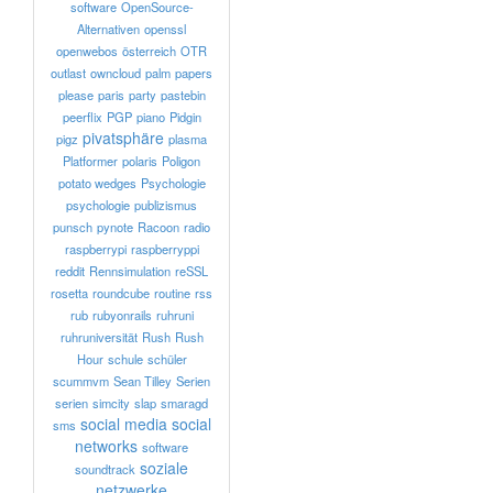
software
OpenSource-
Alternativen
openssl
openwebos
österreich
OTR
outlast
owncloud
palm
papers
please
paris
party
pastebin
peerflix
PGP
piano
Pidgin
pivatsphäre
pigz
plasma
Platformer
polaris
Poligon
potato wedges
Psychologie
psychologie
publizismus
punsch
pynote
Racoon
radio
raspberrypi
raspberryppi
reddit
Rennsimulation
reSSL
rosetta
roundcube
routine
rss
rub
rubyonrails
ruhruni
ruhruniversität
Rush
Rush
Hour
schule
schüler
scummvm
Sean Tilley
Serien
serien
simcity
slap
smaragd
social media
social
sms
networks
software
soziale
soundtrack
netzwerke