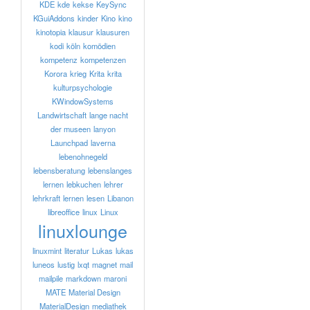
KDE
kde
kekse
KeySync
KGuiAddons
kinder
Kino
kino
kinotopia
klausur
klausuren
kodi
köln
komödien
kompetenz
kompetenzen
Korora
krieg
Krita
krita
kulturpsychologie
KWindowSystems
Landwirtschaft
lange nacht
der museen
lanyon
Launchpad
laverna
lebenohnegeld
lebensberatung
lebenslanges
lernen
lebkuchen
lehrer
lehrkraft
lernen
lesen
Libanon
libreoffice
linux
Linux
linuxlounge
linuxmint
literatur
Lukas
lukas
luneos
lustig
lxqt
magnet
mail
mailpile
markdown
maroni
MATE
Material Design
MaterialDesign
mediathek