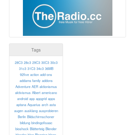
Tags
28C3
28c3
29C3
30C3
30c3
31c3
31C3
34c3
36MB
92five
action
add-ons
addams family
addons
Adventure
AER
aktionismus
aktivismus
Albert
americano
android
app
appgrid
apps
aptana
Aquarius
arch
asta
augen
ausklang
ausprobieren
Berlin
Bildschirmschoner
bildung
bindingofisaac
bioshock
Blätterteig
Blender
blender
blog
Blogging
blogs