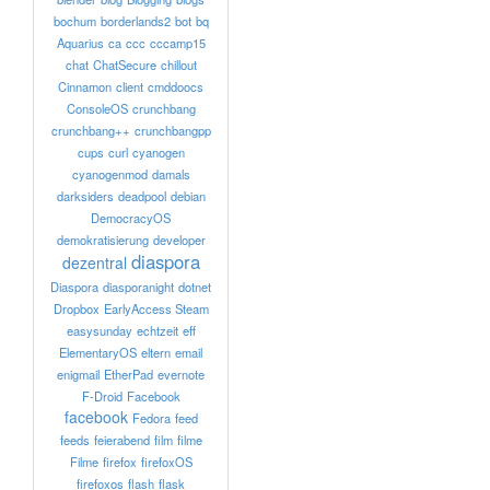
bochum
borderlands2
bot
bq
Aquarius
ca
ccc
cccamp15
chat
ChatSecure
chillout
Cinnamon
client
cmddoocs
ConsoleOS
crunchbang
crunchbang++
crunchbangpp
cups
curl
cyanogen
cyanogenmod
damals
darksiders
deadpool
debian
DemocracyOS
demokratisierung
developer
diaspora
dezentral
Diaspora
diasporanight
dotnet
Dropbox
EarlyAccess Steam
easysunday
echtzeit
eff
ElementaryOS
eltern
email
enigmail
EtherPad
evernote
F-Droid
Facebook
facebook
Fedora
feed
feeds
feierabend
film
filme
Filme
firefox
firefoxOS
firefoxos
flash
flask