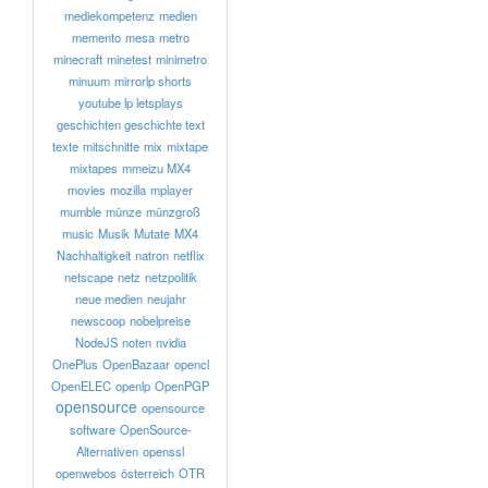
mediekompetenz
medien
memento
mesa
metro
minecraft
minetest
minimetro
minuum
mirrorlp shorts
youtube lp letsplays
geschichten geschichte text
texte
mitschnitte
mix
mixtape
mixtapes
mmeizu MX4
movies
mozilla
mplayer
mumble
münze
münzgroß
music
Musik
Mutate
MX4
Nachhaltigkeit
natron
netflix
netscape
netz
netzpolitik
neue medien
neujahr
newscoop
nobelpreise
NodeJS
noten
nvidia
OnePlus
OpenBazaar
opencl
OpenELEC
openlp
OpenPGP
opensource
opensource
software
OpenSource-
Alternativen
openssl
openwebos
österreich
OTR