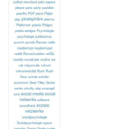
outlast
owncloud
palm
papers
please
paris
party
pastebin
peerflix
PGP
piano
Pidgin
pivatsphäre
pigz
plasma
Platformer
polaris
Poligon
potato wedges
Psychologie
psychologie
publizismus
punsch
pynote
Racoon
radio
raspberrypi
raspberryppi
reddit
Rennsimulation
reSSL
rosetta
roundcube
routine
rss
rub
rubyonrails
ruhruni
ruhruniversität
Rush
Rush
Hour
schule
schüler
scummvm
Sean Tilley
Serien
serien
simcity
slap
smaragd
social media
social
sms
networks
software
soziale
soundtrack
netzwerke
sozialpsychologie
Sozialpsychologie
space
spenden
Sperm
Spiele
spiele