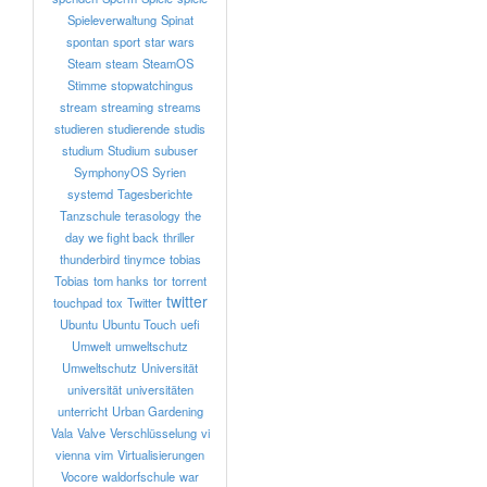
Spieleverwaltung
Spinat
spontan
sport
star wars
Steam
steam
SteamOS
Stimme
stopwatchingus
stream
streaming
streams
studieren
studierende
studis
studium
Studium
subuser
SymphonyOS
Syrien
systemd
Tagesberichte
Tanzschule
terasology
the
day we fight back
thriller
thunderbird
tinymce
tobias
Tobias
tom hanks
tor
torrent
twitter
touchpad
tox
Twitter
Ubuntu
Ubuntu Touch
uefi
Umwelt
umweltschutz
Umweltschutz
Universität
universität
universitäten
unterricht
Urban Gardening
Vala
Valve
Verschlüsselung
vi
vienna
vim
Virtualisierungen
Vocore
waldorfschule
war