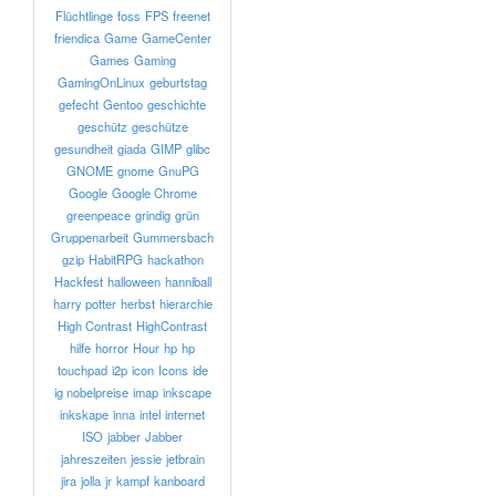
Flüchtlinge
foss
FPS
freenet
friendica
Game
GameCenter
Games
Gaming
GamingOnLinux
geburtstag
gefecht
Gentoo
geschichte
geschütz
geschütze
gesundheit
giada
GIMP
glibc
GNOME
gnome
GnuPG
Google
Google Chrome
greenpeace
grindig
grün
Gruppenarbeit
Gummersbach
gzip
HabitRPG
hackathon
Hackfest
halloween
hanniball
harry potter
herbst
hierarchie
High Contrast
HighContrast
hilfe
horror
Hour
hp
hp
touchpad
i2p
icon
Icons
ide
ig nobelpreise
imap
inkscape
inkskape
inna
intel
internet
ISO
jabber
Jabber
jahreszeiten
jessie
jetbrain
jira
jolla
jr
kampf
kanboard