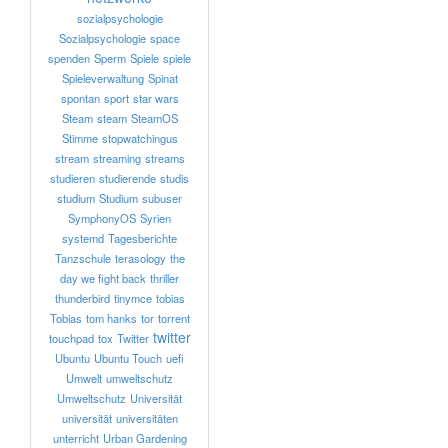
sozialpsychologie
Sozialpsychologie
space
spenden
Sperm
Spiele
spiele
Spieleverwaltung
Spinat
spontan
sport
star wars
Steam
steam
SteamOS
Stimme
stopwatchingus
stream
streaming
streams
studieren
studierende
studis
studium
Studium
subuser
SymphonyOS
Syrien
systemd
Tagesberichte
Tanzschule
terasology
the
day we fight back
thriller
thunderbird
tinymce
tobias
Tobias
tom hanks
tor
torrent
twitter
touchpad
tox
Twitter
Ubuntu
Ubuntu Touch
uefi
Umwelt
umweltschutz
Umweltschutz
Universität
universität
universitäten
unterricht
Urban Gardening