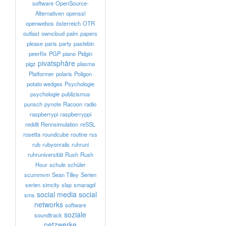
software
OpenSource-
Alternativen
openssl
openwebos
österreich
OTR
outlast
owncloud
palm
papers
please
paris
party
pastebin
peerflix
PGP
piano
Pidgin
pivatsphäre
pigz
plasma
Platformer
polaris
Poligon
potato wedges
Psychologie
psychologie
publizismus
punsch
pynote
Racoon
radio
raspberrypi
raspberryppi
reddit
Rennsimulation
reSSL
rosetta
roundcube
routine
rss
rub
rubyonrails
ruhruni
ruhruniversität
Rush
Rush
Hour
schule
schüler
scummvm
Sean Tilley
Serien
serien
simcity
slap
smaragd
social media
social
sms
networks
software
soziale
soundtrack
netzwerke