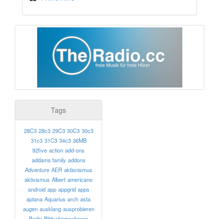
Tags
28C3
28c3
29C3
30C3
30c3
31c3
31C3
34c3
36MB
92five
action
add-ons
addams family
addons
Adventure
AER
aktionismus
aktivismus
Albert
americano
android
app
appgrid
apps
aptana
Aquarius
arch
asta
augen
ausklang
ausprobieren
Berlin
Bildschirmschoner