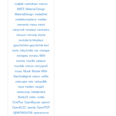
mailpile
markdown
maroni
MATE
Material Design
MaterialDesign
mediathek
mediekompetenz
medien
memento
mesa
metro
minecraft
minetest
minimetro
minuum
mirrorlp shorts
youtube lp letsplays
geschichten geschichte text
texte
mitschnitte
mix
mixtape
mixtapes
mmeizu MX4
movies
mozilla
mplayer
mumble
münze
münzgroß
music
Musik
Mutate
MX4
Nachhaltigkeit
natron
netflix
netscape
netz
netzpolitik
neue medien
neujahr
newscoop
nobelpreise
NodeJS
noten
nvidia
OnePlus
OpenBazaar
opencl
OpenELEC
openlp
OpenPGP
opensource
opensource