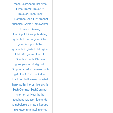
feeds
feierabend
film
filme
Filme
firefox
firefoxOS
firefoxos
flash
flask
Flüchtlinge
foss
FPS
freenet
friendica
Game
GameCenter
Games
Gaming
GamingOnLinux
geburtstag
gefecht
Gentoo
geschichte
geschütz
geschütze
gesundheit
giada
GIMP
glibc
GNOME
gnome
GnuPG
Google
Google Chrome
greenpeace
grindig
grün
Gruppenarbeit
Gummersbach
gzip
HabitRPG
hackathon
Hackfest
halloween
hanniball
harry potter
herbst
hierarchie
High Contrast
HighContrast
hilfe
horror
Hour
hp
hp
touchpad
i2p
icon
Icons
ide
ig nobelpreise
imap
inkscape
inkskape
inna
intel
internet