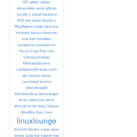
ISO
jabber
Jabber
jahreszeiten
jessie
jetbrain
jira
jolla
jr
kampf
kanboard
KDE
kde
kekse
KeySync
KGuiAddons
kinder
Kino
kino
kinotopia
klausur
klausuren
kodi
köln
komödien
kompetenz
kompetenzen
Korora
krieg
Krita
krita
kulturpsychologie
KWindowSystems
Landwirtschaft
lange nacht
der museen
lanyon
Launchpad
laverna
lebenohnegeld
lebensberatung
lebenslanges
lernen
lebkuchen
lehrer
lehrkraft
lernen
lesen
Libanon
libreoffice
linux
Linux
linuxlounge
linuxmint
literatur
Lukas
lukas
luneos
lustig
lxqt
magnet
mail