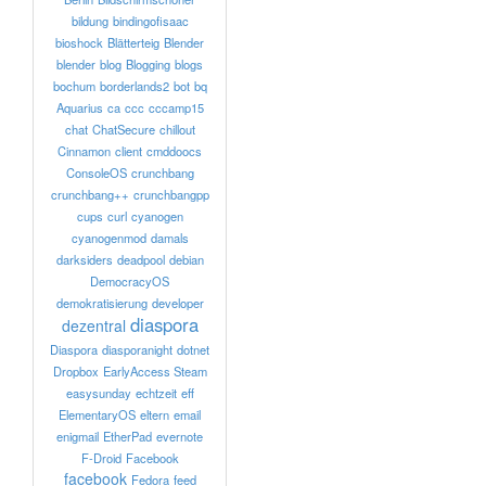
bildung
bindingofisaac
bioshock
Blätterteig
Blender
blender
blog
Blogging
blogs
bochum
borderlands2
bot
bq
Aquarius
ca
ccc
cccamp15
chat
ChatSecure
chillout
Cinnamon
client
cmddoocs
ConsoleOS
crunchbang
crunchbang++
crunchbangpp
cups
curl
cyanogen
cyanogenmod
damals
darksiders
deadpool
debian
DemocracyOS
demokratisierung
developer
diaspora
dezentral
Diaspora
diasporanight
dotnet
Dropbox
EarlyAccess Steam
easysunday
echtzeit
eff
ElementaryOS
eltern
email
enigmail
EtherPad
evernote
F-Droid
Facebook
facebook
Fedora
feed