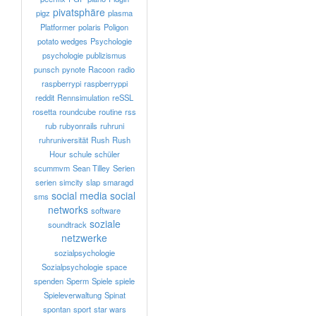
pivatsphäre
pigz
plasma
Platformer
polaris
Poligon
potato wedges
Psychologie
psychologie
publizismus
punsch
pynote
Racoon
radio
raspberrypi
raspberryppi
reddit
Rennsimulation
reSSL
rosetta
roundcube
routine
rss
rub
rubyonrails
ruhruni
ruhruniversität
Rush
Rush
Hour
schule
schüler
scummvm
Sean Tilley
Serien
serien
simcity
slap
smaragd
social media
social
sms
networks
software
soziale
soundtrack
netzwerke
sozialpsychologie
Sozialpsychologie
space
spenden
Sperm
Spiele
spiele
Spieleverwaltung
Spinat
spontan
sport
star wars