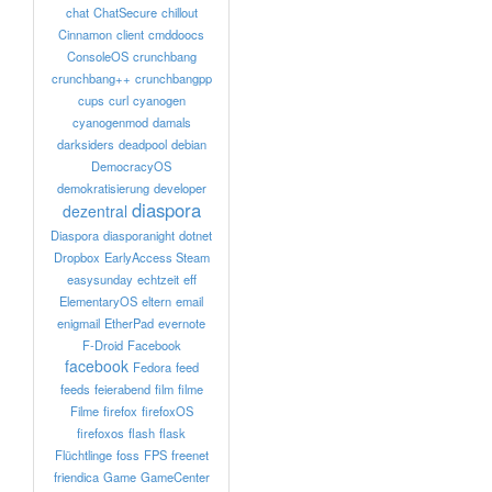
chat
ChatSecure
chillout
Cinnamon
client
cmddoocs
ConsoleOS
crunchbang
crunchbang++
crunchbangpp
cups
curl
cyanogen
cyanogenmod
damals
darksiders
deadpool
debian
DemocracyOS
demokratisierung
developer
diaspora
dezentral
Diaspora
diasporanight
dotnet
Dropbox
EarlyAccess Steam
easysunday
echtzeit
eff
ElementaryOS
eltern
email
enigmail
EtherPad
evernote
F-Droid
Facebook
facebook
Fedora
feed
feeds
feierabend
film
filme
Filme
firefox
firefoxOS
firefoxos
flash
flask
Flüchtlinge
foss
FPS
freenet
friendica
Game
GameCenter