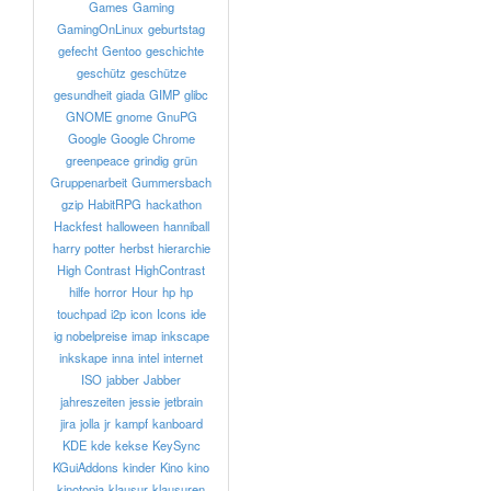
Games
Gaming
GamingOnLinux
geburtstag
gefecht
Gentoo
geschichte
geschütz
geschütze
gesundheit
giada
GIMP
glibc
GNOME
gnome
GnuPG
Google
Google Chrome
greenpeace
grindig
grün
Gruppenarbeit
Gummersbach
gzip
HabitRPG
hackathon
Hackfest
halloween
hanniball
harry potter
herbst
hierarchie
High Contrast
HighContrast
hilfe
horror
Hour
hp
hp
touchpad
i2p
icon
Icons
ide
ig nobelpreise
imap
inkscape
inkskape
inna
intel
internet
ISO
jabber
Jabber
jahreszeiten
jessie
jetbrain
jira
jolla
jr
kampf
kanboard
KDE
kde
kekse
KeySync
KGuiAddons
kinder
Kino
kino
kinotopia
klausur
klausuren