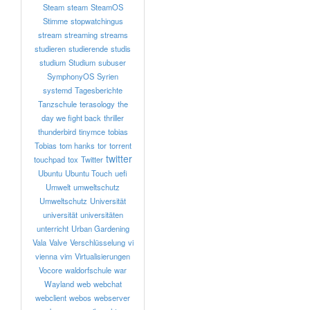
Steam
steam
SteamOS
Stimme
stopwatchingus
stream
streaming
streams
studieren
studierende
studis
studium
Studium
subuser
SymphonyOS
Syrien
systemd
Tagesberichte
Tanzschule
terasology
the
day we fight back
thriller
thunderbird
tinymce
tobias
Tobias
tom hanks
tor
torrent
twitter
touchpad
tox
Twitter
Ubuntu
Ubuntu Touch
uefi
Umwelt
umweltschutz
Umweltschutz
Universität
universität
universitäten
unterricht
Urban Gardening
Vala
Valve
Verschlüsselung
vi
vienna
vim
Virtualisierungen
Vocore
waldorfschule
war
Wayland
web
webchat
webclient
webos
webserver