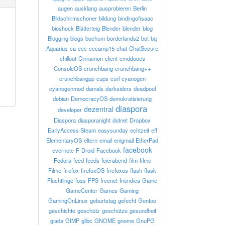
augen
ausklang
ausprobieren
Berlin
Bildschirmschoner
bildung
bindingofisaac
bioshock
Blätterteig
Blender
blender
blog
Blogging
blogs
bochum
borderlands2
bot
bq
Aquarius
ca
ccc
cccamp15
chat
ChatSecure
chillout
Cinnamon
client
cmddoocs
ConsoleOS
crunchbang
crunchbang++
crunchbangpp
cups
curl
cyanogen
cyanogenmod
damals
darksiders
deadpool
debian
DemocracyOS
demokratisierung
diaspora
dezentral
developer
Diaspora
diasporanight
dotnet
Dropbox
EarlyAccess Steam
easysunday
echtzeit
eff
ElementaryOS
eltern
email
enigmail
EtherPad
facebook
evernote
F-Droid
Facebook
Fedora
feed
feeds
feierabend
film
filme
Filme
firefox
firefoxOS
firefoxos
flash
flask
Flüchtlinge
foss
FPS
freenet
friendica
Game
GameCenter
Games
Gaming
GamingOnLinux
geburtstag
gefecht
Gentoo
geschichte
geschütz
geschütze
gesundheit
giada
GIMP
glibc
GNOME
gnome
GnuPG