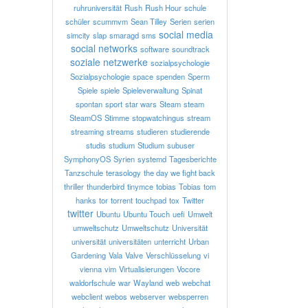
ruhruniversität
Rush
Rush Hour
schule
schüler
scummvm
Sean Tilley
Serien
serien
social media
simcity
slap
smaragd
sms
social networks
software
soundtrack
soziale netzwerke
sozialpsychologie
Sozialpsychologie
space
spenden
Sperm
Spiele
spiele
Spieleverwaltung
Spinat
spontan
sport
star wars
Steam
steam
SteamOS
Stimme
stopwatchingus
stream
streaming
streams
studieren
studierende
studis
studium
Studium
subuser
SymphonyOS
Syrien
systemd
Tagesberichte
Tanzschule
terasology
the day we fight back
thriller
thunderbird
tinymce
tobias
Tobias
tom
hanks
tor
torrent
touchpad
tox
Twitter
twitter
Ubuntu
Ubuntu Touch
uefi
Umwelt
umweltschutz
Umweltschutz
Universität
universität
universitäten
unterricht
Urban
Gardening
Vala
Valve
Verschlüsselung
vi
vienna
vim
Virtualisierungen
Vocore
waldorfschule
war
Wayland
web
webchat
webclient
webos
webserver
websperren