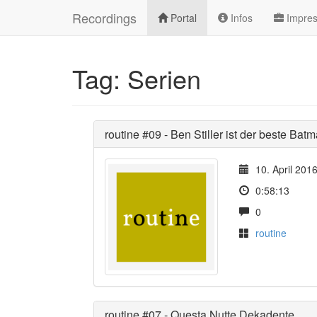
Recordings
Portal
Infos
Impre
Tag: Serien
routine #09 - Ben Stiller ist der beste Bat
10. April 201
0:58:13
0
routine
routine #07 - Questa Nutte Dekadente