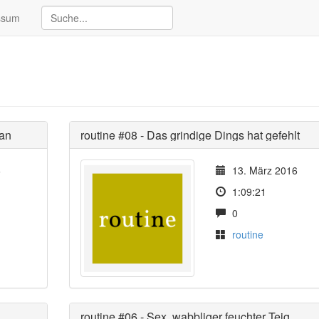
ssum
man
routine #08 - Das grindige Dings hat gefehlt
6
13. März 2016
1:09:21
0
routine
routine #06 - Sex, wabbliger feuchter Teig