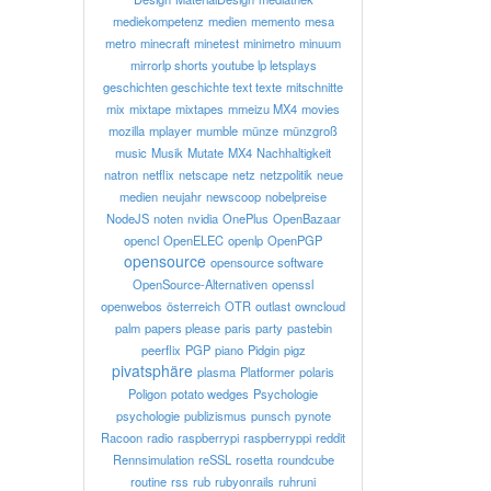
mediekompetenz
medien
memento
mesa
metro
minecraft
minetest
minimetro
minuum
mirrorlp shorts youtube lp letsplays
geschichten geschichte text texte
mitschnitte
mix
mixtape
mixtapes
mmeizu MX4
movies
mozilla
mplayer
mumble
münze
münzgroß
music
Musik
Mutate
MX4
Nachhaltigkeit
natron
netflix
netscape
netz
netzpolitik
neue
medien
neujahr
newscoop
nobelpreise
NodeJS
noten
nvidia
OnePlus
OpenBazaar
opencl
OpenELEC
openlp
OpenPGP
opensource
opensource software
OpenSource-Alternativen
openssl
openwebos
österreich
OTR
outlast
owncloud
palm
papers please
paris
party
pastebin
peerflix
PGP
piano
Pidgin
pigz
pivatsphäre
plasma
Platformer
polaris
Poligon
potato wedges
Psychologie
psychologie
publizismus
punsch
pynote
Racoon
radio
raspberrypi
raspberryppi
reddit
Rennsimulation
reSSL
rosetta
roundcube
routine
rss
rub
rubyonrails
ruhruni