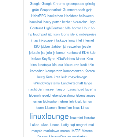
Google
Google Chrome
greenpeace
grindig
grün
Gruppenarbeit
Gummersbach
gzip
HabitRPG
hackathon
Hackfest
halloween
hanniball
harry potter
herbst
hierarchie
High
Contrast
HighContrast
hilfe
horror
Hour
hp
hp touchpad
i2p
icon
Icons
ide
ig nobelpreise
imap
inkscape
inkskape
inna
intel
internet
ISO
jabber
Jabber
jahreszeiten
jessie
jetbrain
jira
jolla
jr
kampf
kanboard
KDE
kde
kekse
KeySync
KGuiAddons
kinder
Kino
kino
kinotopia
klausur
klausuren
kodi
köln
komödien
kompetenz
kompetenzen
Korora
krieg
Krita
krita
kulturpsychologie
KWindowSystems
Landwirtschaft
lange
nacht der museen
lanyon
Launchpad
laverna
lebenohnegeld
lebensberatung
lebenslanges
lernen
lebkuchen
lehrer
lehrkraft
lernen
lesen
Libanon
libreoffice
linux
Linux
linuxlounge
linuxmint
literatur
Lukas
lukas
luneos
lustig
lxqt
magnet
mail
mailpile
markdown
maroni
MATE
Material
Design
MaterialDesign
mediathek