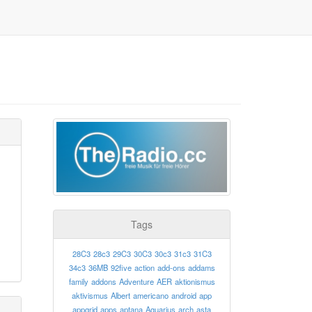
Tags
28C3
28c3
29C3
30C3
30c3
31c3
31C3
34c3
36MB
92five
action
add-ons
addams
family
addons
Adventure
AER
aktionismus
aktivismus
Albert
americano
android
app
appgrid
apps
aptana
Aquarius
arch
asta