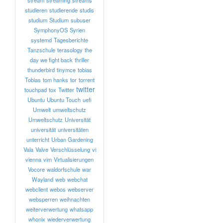
stream
streaming
streams
studieren
studierende
studis
studium
Studium
subuser
SymphonyOS
Syrien
systemd
Tagesberichte
Tanzschule
terasology
the
day we fight back
thriller
thunderbird
tinymce
tobias
Tobias
tom hanks
tor
torrent
twitter
touchpad
tox
Twitter
Ubuntu
Ubuntu Touch
uefi
Umwelt
umweltschutz
Umweltschutz
Universität
universität
universitäten
unterricht
Urban Gardening
Vala
Valve
Verschlüsselung
vi
vienna
vim
Virtualisierungen
Vocore
waldorfschule
war
Wayland
web
webchat
webclient
webos
webserver
websperren
weihnachten
weiterverwertung
whatsapp
whonix
wiederverwertung