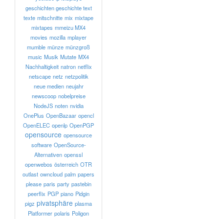
geschichten geschichte text
texte
mitschnitte
mix
mixtape
mixtapes
mmeizu MX4
movies
mozilla
mplayer
mumble
münze
münzgroß
music
Musik
Mutate
MX4
Nachhaltigkeit
natron
netflix
netscape
netz
netzpolitik
neue medien
neujahr
newscoop
nobelpreise
NodeJS
noten
nvidia
OnePlus
OpenBazaar
opencl
OpenELEC
openlp
OpenPGP
opensource
opensource
software
OpenSource-
Alternativen
openssl
openwebos
österreich
OTR
outlast
owncloud
palm
papers
please
paris
party
pastebin
peerflix
PGP
piano
Pidgin
pivatsphäre
pigz
plasma
Platformer
polaris
Poligon