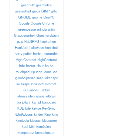
geschütz
geschütze
gesundheit
giada
GIMP
glibc
GNOME
gnome
GnuPG
Google
Google Chrome
greenpeace
grindig
grün
Gruppenarbeit
Gummersbach
gzip
HabitRPG
hackathon
Hackfest
halloween
hanniball
harry potter
herbst
hierarchie
High Contrast
HighContrast
hilfe
horror
Hour
hp
hp
touchpad
i2p
icon
Icons
ide
ig nobelpreise
imap
inkscape
inkskape
inna
intel
internet
ISO
jabber
Jabber
jahreszeiten
jessie
jetbrain
jira
jolla
jr
kampf
kanboard
KDE
kde
kekse
KeySync
KGuiAddons
kinder
Kino
kino
kinotopia
klausur
klausuren
kodi
köln
komödien
kompetenz
kompetenzen