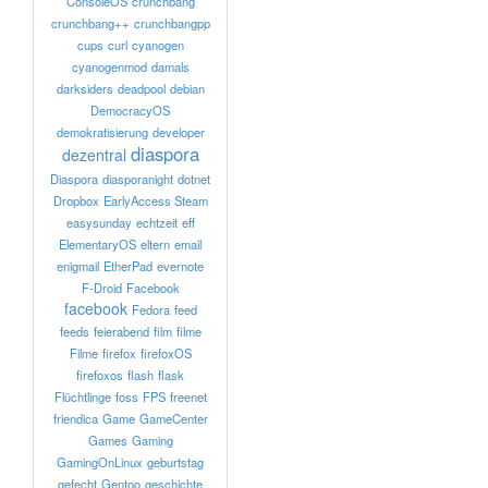
ConsoleOS
crunchbang
crunchbang++
crunchbangpp
cups
curl
cyanogen
cyanogenmod
damals
darksiders
deadpool
debian
DemocracyOS
demokratisierung
developer
diaspora
dezentral
Diaspora
diasporanight
dotnet
Dropbox
EarlyAccess Steam
easysunday
echtzeit
eff
ElementaryOS
eltern
email
enigmail
EtherPad
evernote
F-Droid
Facebook
facebook
Fedora
feed
feeds
feierabend
film
filme
Filme
firefox
firefoxOS
firefoxos
flash
flask
Flüchtlinge
foss
FPS
freenet
friendica
Game
GameCenter
Games
Gaming
GamingOnLinux
geburtstag
gefecht
Gentoo
geschichte