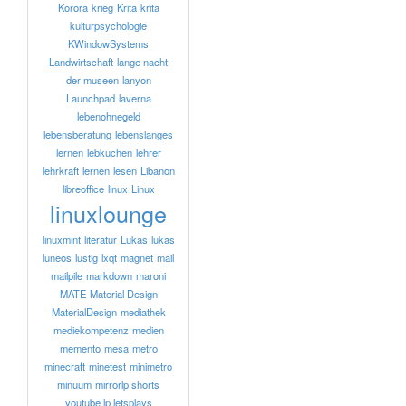
Korora
krieg
Krita
krita
kulturpsychologie
KWindowSystems
Landwirtschaft
lange nacht
der museen
lanyon
Launchpad
laverna
lebenohnegeld
lebensberatung
lebenslanges
lernen
lebkuchen
lehrer
lehrkraft
lernen
lesen
Libanon
libreoffice
linux
Linux
linuxlounge
linuxmint
literatur
Lukas
lukas
luneos
lustig
lxqt
magnet
mail
mailpile
markdown
maroni
MATE
Material Design
MaterialDesign
mediathek
mediekompetenz
medien
memento
mesa
metro
minecraft
minetest
minimetro
minuum
mirrorlp shorts
youtube lp letsplays