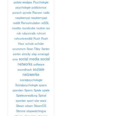
potato wedges
Psychologie
psychologie
publizismus
punsch
pynote
Racoon
radio
raspberrypi
raspberryppi
reddit
Rennsimulation
reSSL
rosetta
roundcube
routine
rss
rub
rubyonrails
ruhruni
ruhruniversität
Rush
Rush
Hour
schule
schüler
scummvm
Sean Tilley
Serien
serien
simcity
slap
smaragd
social media
social
sms
networks
software
soziale
soundtrack
netzwerke
sozialpsychologie
Sozialpsychologie
space
spenden
Sperm
Spiele
spiele
Spieleverwaltung
Spinat
spontan
sport
star wars
Steam
steam
SteamOS
Stimme
stopwatchingus