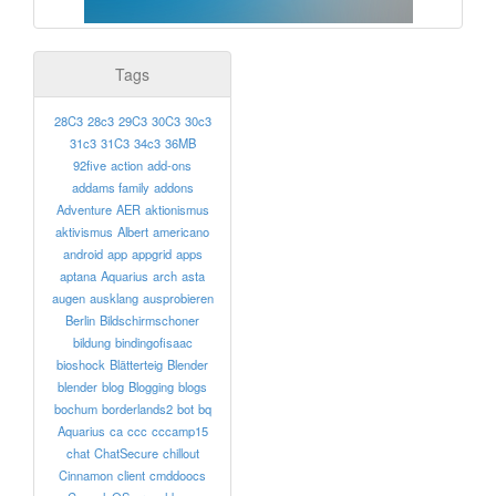
Tags
28C3
28c3
29C3
30C3
30c3
31c3
31C3
34c3
36MB
92five
action
add-ons
addams family
addons
Adventure
AER
aktionismus
aktivismus
Albert
americano
android
app
appgrid
apps
aptana
Aquarius
arch
asta
augen
ausklang
ausprobieren
Berlin
Bildschirmschoner
bildung
bindingofisaac
bioshock
Blätterteig
Blender
blender
blog
Blogging
blogs
bochum
borderlands2
bot
bq
Aquarius
ca
ccc
cccamp15
chat
ChatSecure
chillout
Cinnamon
client
cmddoocs