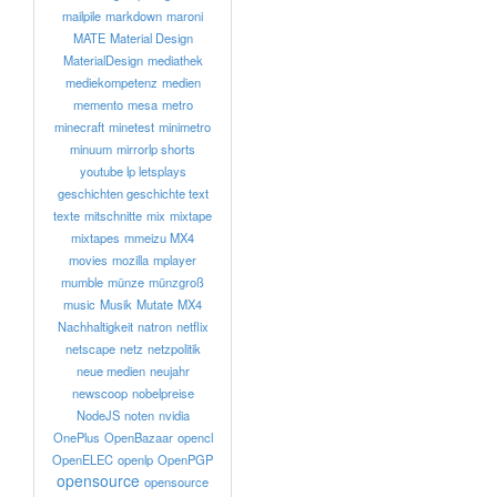
mailpile
markdown
maroni
MATE
Material Design
MaterialDesign
mediathek
mediekompetenz
medien
memento
mesa
metro
minecraft
minetest
minimetro
minuum
mirrorlp shorts
youtube lp letsplays
geschichten geschichte text
texte
mitschnitte
mix
mixtape
mixtapes
mmeizu MX4
movies
mozilla
mplayer
mumble
münze
münzgroß
music
Musik
Mutate
MX4
Nachhaltigkeit
natron
netflix
netscape
netz
netzpolitik
neue medien
neujahr
newscoop
nobelpreise
NodeJS
noten
nvidia
OnePlus
OpenBazaar
opencl
OpenELEC
openlp
OpenPGP
opensource
opensource