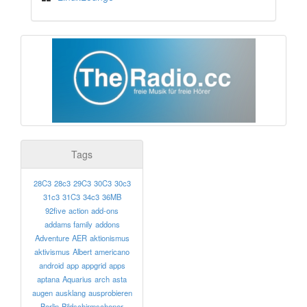
Tags
28C3
28c3
29C3
30C3
30c3
31c3
31C3
34c3
36MB
92five
action
add-ons
addams family
addons
Adventure
AER
aktionismus
aktivismus
Albert
americano
android
app
appgrid
apps
aptana
Aquarius
arch
asta
augen
ausklang
ausprobieren
Berlin
Bildschirmschoner