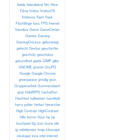
feeds
feierabend
film
filme
Filme
firefox
firefoxOS
firefoxos
flash
flask
Flüchtlinge
foss
FPS
freenet
friendica
Game
GameCenter
Games
Gaming
GamingOnLinux
geburtstag
gefecht
Gentoo
geschichte
geschütz
geschütze
gesundheit
giada
GIMP
glibc
GNOME
gnome
GnuPG
Google
Google Chrome
greenpeace
grindig
grün
Gruppenarbeit
Gummersbach
gzip
HabitRPG
hackathon
Hackfest
halloween
hanniball
harry potter
herbst
hierarchie
High Contrast
HighContrast
hilfe
horror
Hour
hp
hp
touchpad
i2p
icon
Icons
ide
ig nobelpreise
imap
inkscape
inkskape
inna
intel
internet