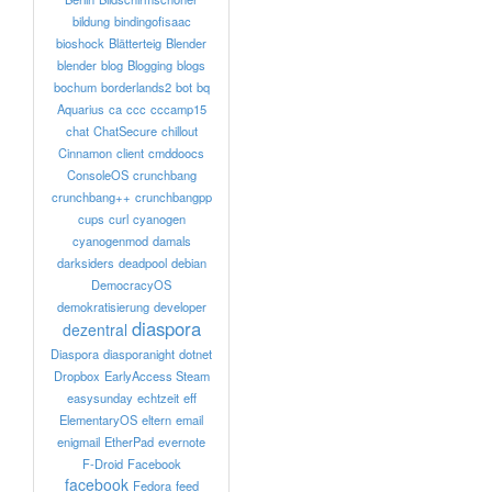
bildung
bindingofisaac
bioshock
Blätterteig
Blender
blender
blog
Blogging
blogs
bochum
borderlands2
bot
bq
Aquarius
ca
ccc
cccamp15
chat
ChatSecure
chillout
Cinnamon
client
cmddoocs
ConsoleOS
crunchbang
crunchbang++
crunchbangpp
cups
curl
cyanogen
cyanogenmod
damals
darksiders
deadpool
debian
DemocracyOS
demokratisierung
developer
diaspora
dezentral
Diaspora
diasporanight
dotnet
Dropbox
EarlyAccess Steam
easysunday
echtzeit
eff
ElementaryOS
eltern
email
enigmail
EtherPad
evernote
F-Droid
Facebook
facebook
Fedora
feed