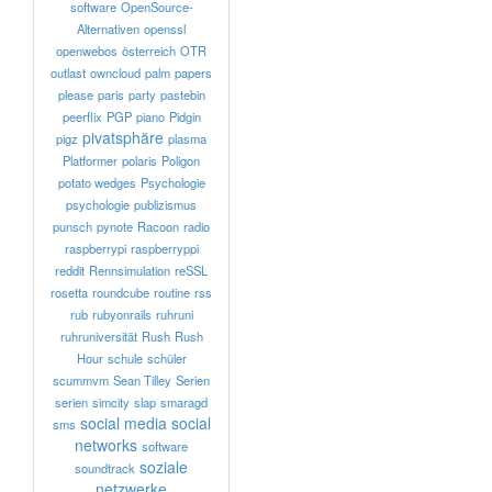
software
OpenSource-
Alternativen
openssl
openwebos
österreich
OTR
outlast
owncloud
palm
papers
please
paris
party
pastebin
peerflix
PGP
piano
Pidgin
pivatsphäre
pigz
plasma
Platformer
polaris
Poligon
potato wedges
Psychologie
psychologie
publizismus
punsch
pynote
Racoon
radio
raspberrypi
raspberryppi
reddit
Rennsimulation
reSSL
rosetta
roundcube
routine
rss
rub
rubyonrails
ruhruni
ruhruniversität
Rush
Rush
Hour
schule
schüler
scummvm
Sean Tilley
Serien
serien
simcity
slap
smaragd
social media
social
sms
networks
software
soziale
soundtrack
netzwerke