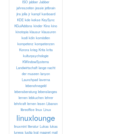
ISO
jabber
Jabber
jahreszeiten
jessie
jetbrain
jira
jolla
jr
kampf
kanboard
KDE
kde
kekse
KeySync
KGuiAddons
kinder
Kino
kino
kinotopia
klausur
klausuren
kodi
köln
komödien
kompetenz
kompetenzen
Korora
krieg
Krita
krita
kulturpsychologie
KWindowSystems
Landwirtschaft
lange nacht
der museen
lanyon
Launchpad
laverna
lebenohnegeld
lebensberatung
lebenslanges
lernen
lebkuchen
lehrer
lehrkraft
lernen
lesen
Libanon
libreoffice
linux
Linux
linuxlounge
linuxmint
literatur
Lukas
lukas
luneos
lustig
lxqt
magnet
mail