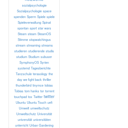
sozialpsychologie
Sozialpsychologie
space
spenden
Sperm
Spiele
spiele
Spieleverwaltung
Spinat
spontan
sport
star wars
Steam
steam
SteamOS
Stimme
stopwatchingus
stream
streaming
streams
studieren
studierende
studis
studium
Studium
subuser
SymphonyOS
Syrien
systemd
Tagesberichte
Tanzschule
terasology
the
day we fight back
thriller
thunderbird
tinymce
tobias
Tobias
tom hanks
tor
torrent
twitter
touchpad
tox
Twitter
Ubuntu
Ubuntu Touch
uefi
Umwelt
umweltschutz
Umweltschutz
Universität
universität
universitäten
unterricht
Urban Gardening