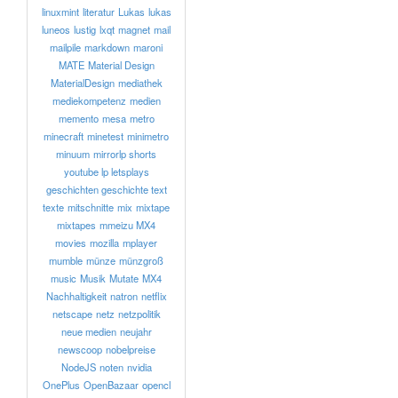
linuxmint
literatur
Lukas
lukas
luneos
lustig
lxqt
magnet
mail
mailpile
markdown
maroni
MATE
Material Design
MaterialDesign
mediathek
mediekompetenz
medien
memento
mesa
metro
minecraft
minetest
minimetro
minuum
mirrorlp shorts
youtube lp letsplays
geschichten geschichte text
texte
mitschnitte
mix
mixtape
mixtapes
mmeizu MX4
movies
mozilla
mplayer
mumble
münze
münzgroß
music
Musik
Mutate
MX4
Nachhaltigkeit
natron
netflix
netscape
netz
netzpolitik
neue medien
neujahr
newscoop
nobelpreise
NodeJS
noten
nvidia
OnePlus
OpenBazaar
opencl