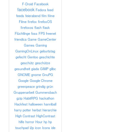
F-Droid
Facebook
facebook
Fedora
feed
feeds
feierabend
film
filme
Filme
firefox
firefoxOS
firefoxos
flash
flask
Flüchtlinge
foss
FPS
freenet
friendica
Game
GameCenter
Games
Gaming
GamingOnLinux
geburtstag
gefecht
Gentoo
geschichte
geschütz
geschütze
gesundheit
giada
GIMP
glibc
GNOME
gnome
GnuPG
Google
Google Chrome
greenpeace
grindig
grün
Gruppenarbeit
Gummersbach
gzip
HabitRPG
hackathon
Hackfest
halloween
hanniball
harry potter
herbst
hierarchie
High Contrast
HighContrast
hilfe
horror
Hour
hp
hp
touchpad
i2p
icon
Icons
ide