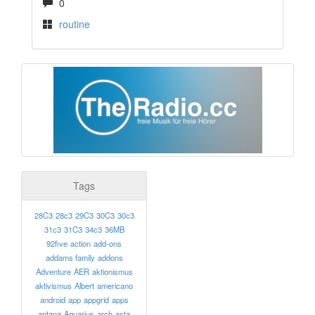
0
routine
Tags
28C3
28c3
29C3
30C3
30c3
31c3
31C3
34c3
36MB
92five
action
add-ons
addams family
addons
Adventure
AER
aktionismus
aktivismus
Albert
americano
android
app
appgrid
apps
aptana
Aquarius
arch
asta