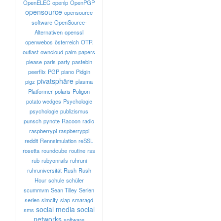
OpenELEC
openlp
OpenPGP
opensource
opensource
software
OpenSource-
Alternativen
openssl
openwebos
österreich
OTR
outlast
owncloud
palm
papers
please
paris
party
pastebin
peerflix
PGP
piano
Pidgin
pivatsphäre
pigz
plasma
Platformer
polaris
Poligon
potato wedges
Psychologie
psychologie
publizismus
punsch
pynote
Racoon
radio
raspberrypi
raspberryppi
reddit
Rennsimulation
reSSL
rosetta
roundcube
routine
rss
rub
rubyonrails
ruhruni
ruhruniversität
Rush
Rush
Hour
schule
schüler
scummvm
Sean Tilley
Serien
serien
simcity
slap
smaragd
social media
social
sms
networks
software