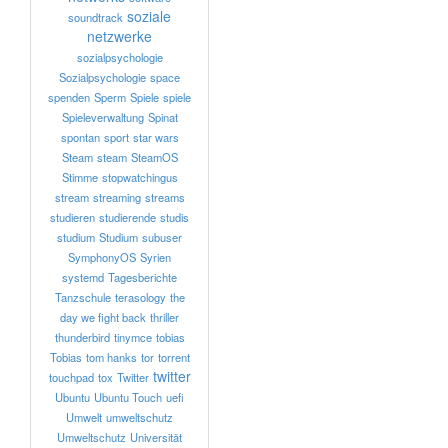
soziale
soundtrack
netzwerke
sozialpsychologie
Sozialpsychologie
space
spenden
Sperm
Spiele
spiele
Spieleverwaltung
Spinat
spontan
sport
star wars
Steam
steam
SteamOS
Stimme
stopwatchingus
stream
streaming
streams
studieren
studierende
studis
studium
Studium
subuser
SymphonyOS
Syrien
systemd
Tagesberichte
Tanzschule
terasology
the
day we fight back
thriller
thunderbird
tinymce
tobias
Tobias
tom hanks
tor
torrent
twitter
touchpad
tox
Twitter
Ubuntu
Ubuntu Touch
uefi
Umwelt
umweltschutz
Umweltschutz
Universität