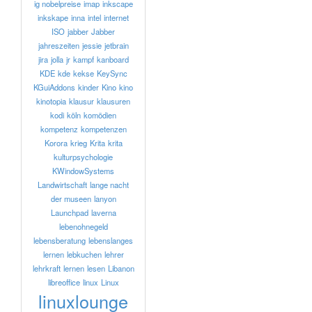
ig nobelpreise
imap
inkscape
inkskape
inna
intel
internet
ISO
jabber
Jabber
jahreszeiten
jessie
jetbrain
jira
jolla
jr
kampf
kanboard
KDE
kde
kekse
KeySync
KGuiAddons
kinder
Kino
kino
kinotopia
klausur
klausuren
kodi
köln
komödien
kompetenz
kompetenzen
Korora
krieg
Krita
krita
kulturpsychologie
KWindowSystems
Landwirtschaft
lange nacht
der museen
lanyon
Launchpad
laverna
lebenohnegeld
lebensberatung
lebenslanges
lernen
lebkuchen
lehrer
lehrkraft
lernen
lesen
Libanon
libreoffice
linux
Linux
linuxlounge