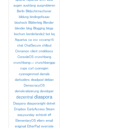
augen
ausklang
ausprobieren
Berlin
Bildschirmschoner
bildung
bindingofisaac
bioshock
Blätterteig
Blender
blender
blog
Blogging
blogs
bochum
borderlands2
bot
bq
Aquarius
ca
ccc
cccamp15
chat
ChatSecure
chillout
Cinnamon
client
cmddoocs
ConsoleOS
crunchbang
crunchbang++
crunchbangpp
cups
curl
cyanogen
cyanogenmod
damals
darksiders
deadpool
debian
DemocracyOS
demokratisierung
developer
diaspora
dezentral
Diaspora
diasporanight
dotnet
Dropbox
EarlyAccess Steam
easysunday
echtzeit
eff
ElementaryOS
eltern
email
enigmail
EtherPad
evernote