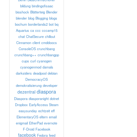
bildung
bindingofisaac
bioshock
Blätterteig
Blender
blender
blog
Blogging
blogs
bochum
borderlands2
bot
bq
Aquarius
ca
ccc
cccamp15
chat
ChatSecure
chillout
Cinnamon
client
cmddoocs
ConsoleOS
crunchbang
crunchbang++
crunchbangpp
cups
curl
cyanogen
cyanogenmod
damals
darksiders
deadpool
debian
DemocracyOS
demokratisierung
developer
diaspora
dezentral
Diaspora
diasporanight
dotnet
Dropbox
EarlyAccess Steam
easysunday
echtzeit
eff
ElementaryOS
eltern
email
enigmail
EtherPad
evernote
F-Droid
Facebook
facebook
Fedora
feed