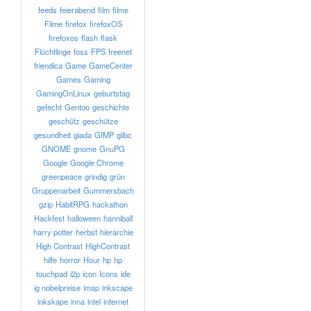
feeds
feierabend
film
filme
Filme
firefox
firefoxOS
firefoxos
flash
flask
Flüchtlinge
foss
FPS
freenet
friendica
Game
GameCenter
Games
Gaming
GamingOnLinux
geburtstag
gefecht
Gentoo
geschichte
geschütz
geschütze
gesundheit
giada
GIMP
glibc
GNOME
gnome
GnuPG
Google
Google Chrome
greenpeace
grindig
grün
Gruppenarbeit
Gummersbach
gzip
HabitRPG
hackathon
Hackfest
halloween
hanniball
harry potter
herbst
hierarchie
High Contrast
HighContrast
hilfe
horror
Hour
hp
hp
touchpad
i2p
icon
Icons
ide
ig nobelpreise
imap
inkscape
inkskape
inna
intel
internet