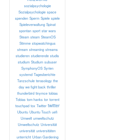
sozialpsychologie
Sozialpsychologie
space
spenden
Sperm
Spiele
spiele
Spieleverwaltung
Spinat
spontan
sport
star wars
Steam
steam
SteamOS
Stimme
stopwatchingus
stream
streaming
streams
studieren
studierende
studis
studium
Studium
subuser
SymphonyOS
Syrien
systemd
Tagesberichte
Tanzschule
terasology
the
day we fight back
thriller
thunderbird
tinymce
tobias
Tobias
tom hanks
tor
torrent
twitter
touchpad
tox
Twitter
Ubuntu
Ubuntu Touch
uefi
Umwelt
umweltschutz
Umweltschutz
Universität
universität
universitäten
unterricht
Urban Gardening