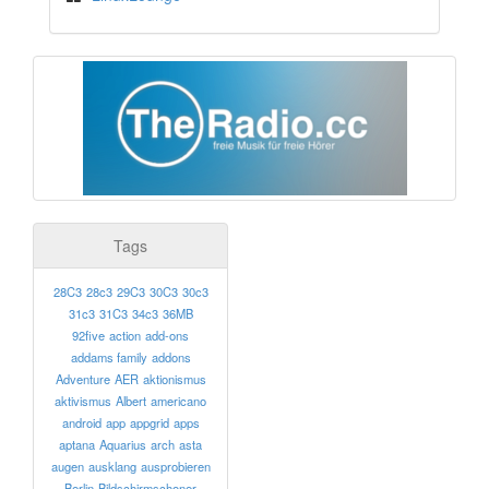
Tags
28C3
28c3
29C3
30C3
30c3
31c3
31C3
34c3
36MB
92five
action
add-ons
addams family
addons
Adventure
AER
aktionismus
aktivismus
Albert
americano
android
app
appgrid
apps
aptana
Aquarius
arch
asta
augen
ausklang
ausprobieren
Berlin
Bildschirmschoner