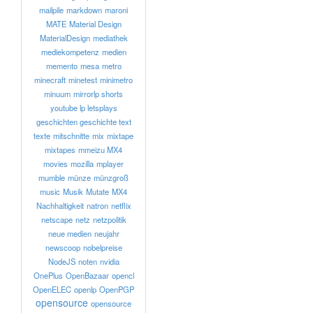
mailpile
markdown
maroni
MATE
Material Design
MaterialDesign
mediathek
mediekompetenz
medien
memento
mesa
metro
minecraft
minetest
minimetro
minuum
mirrorlp shorts
youtube lp letsplays
geschichten geschichte text
texte
mitschnitte
mix
mixtape
mixtapes
mmeizu MX4
movies
mozilla
mplayer
mumble
münze
münzgroß
music
Musik
Mutate
MX4
Nachhaltigkeit
natron
netflix
netscape
netz
netzpolitik
neue medien
neujahr
newscoop
nobelpreise
NodeJS
noten
nvidia
OnePlus
OpenBazaar
opencl
OpenELEC
openlp
OpenPGP
opensource
opensource