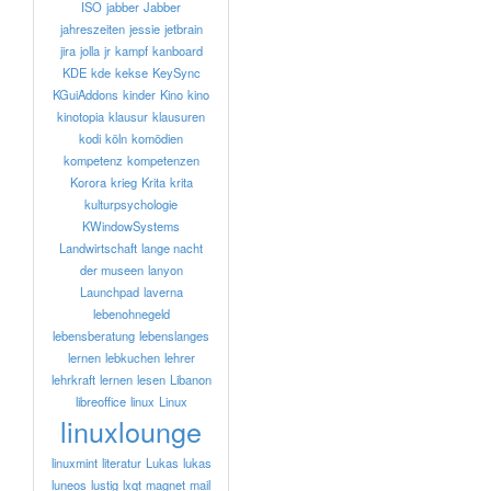
ISO
jabber
Jabber
jahreszeiten
jessie
jetbrain
jira
jolla
jr
kampf
kanboard
KDE
kde
kekse
KeySync
KGuiAddons
kinder
Kino
kino
kinotopia
klausur
klausuren
kodi
köln
komödien
kompetenz
kompetenzen
Korora
krieg
Krita
krita
kulturpsychologie
KWindowSystems
Landwirtschaft
lange nacht
der museen
lanyon
Launchpad
laverna
lebenohnegeld
lebensberatung
lebenslanges
lernen
lebkuchen
lehrer
lehrkraft
lernen
lesen
Libanon
libreoffice
linux
Linux
linuxlounge
linuxmint
literatur
Lukas
lukas
luneos
lustig
lxqt
magnet
mail