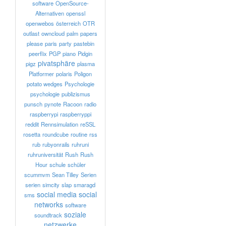
software
OpenSource-
Alternativen
openssl
openwebos
österreich
OTR
outlast
owncloud
palm
papers
please
paris
party
pastebin
peerflix
PGP
piano
Pidgin
pivatsphäre
pigz
plasma
Platformer
polaris
Poligon
potato wedges
Psychologie
psychologie
publizismus
punsch
pynote
Racoon
radio
raspberrypi
raspberryppi
reddit
Rennsimulation
reSSL
rosetta
roundcube
routine
rss
rub
rubyonrails
ruhruni
ruhruniversität
Rush
Rush
Hour
schule
schüler
scummvm
Sean Tilley
Serien
serien
simcity
slap
smaragd
social media
social
sms
networks
software
soziale
soundtrack
netzwerke