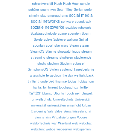
ruhruniversität
Rush
Rush Hour
schule
schüler
scummvm
Sean Tilley
Serien
serien
social media
simcity
slap
smaragd
sms
social networks
software
soundtrack
soziale netzwerke
sozialpsychologie
Sozialpsychologie
space
spenden
Sperm
Spiele
spiele
Spieleverwaltung
Spinat
spontan
sport
star wars
Steam
steam
SteamOS
Stimme
stopwatchingus
stream
streaming
streams
studieren
studierende
studis
studium
Studium
subuser
SymphonyOS
Syrien
systemd
Tagesberichte
Tanzschule
terasology
the day we fight back
thriller
thunderbird
tinymce
tobias
Tobias
tom
hanks
tor
torrent
touchpad
tox
Twitter
twitter
Ubuntu
Ubuntu Touch
uefi
Umwelt
umweltschutz
Umweltschutz
Universität
universität
universitäten
unterricht
Urban
Gardening
Vala
Valve
Verschlüsselung
vi
vienna
vim
Virtualisierungen
Vocore
waldorfschule
war
Wayland
web
webchat
webclient
webos
webserver
websperren