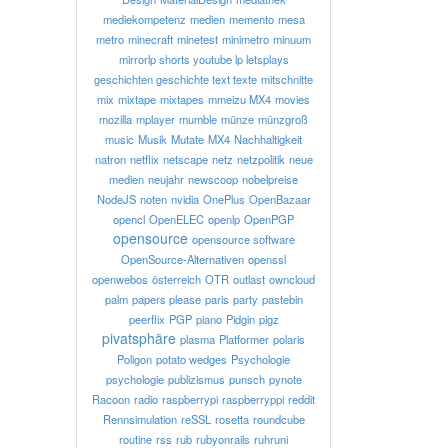
mediekompetenz
medien
memento
mesa
metro
minecraft
minetest
minimetro
minuum
mirrorlp shorts youtube lp letsplays
geschichten geschichte text texte
mitschnitte
mix
mixtape
mixtapes
mmeizu MX4
movies
mozilla
mplayer
mumble
münze
münzgroß
music
Musik
Mutate
MX4
Nachhaltigkeit
natron
netflix
netscape
netz
netzpolitik
neue
medien
neujahr
newscoop
nobelpreise
NodeJS
noten
nvidia
OnePlus
OpenBazaar
opencl
OpenELEC
openlp
OpenPGP
opensource
opensource software
OpenSource-Alternativen
openssl
openwebos
österreich
OTR
outlast
owncloud
palm
papers please
paris
party
pastebin
peerflix
PGP
piano
Pidgin
pigz
pivatsphäre
plasma
Platformer
polaris
Poligon
potato wedges
Psychologie
psychologie
publizismus
punsch
pynote
Racoon
radio
raspberrypi
raspberryppi
reddit
Rennsimulation
reSSL
rosetta
roundcube
routine
rss
rub
rubyonrails
ruhruni