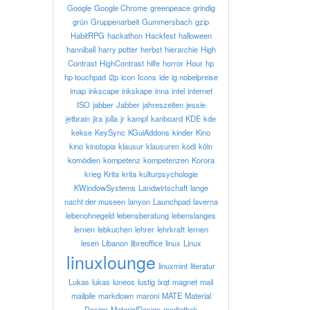
Google
Google Chrome
greenpeace
grindig
grün
Gruppenarbeit
Gummersbach
gzip
HabitRPG
hackathon
Hackfest
halloween
hanniball
harry potter
herbst
hierarchie
High
Contrast
HighContrast
hilfe
horror
Hour
hp
hp touchpad
i2p
icon
Icons
ide
ig nobelpreise
imap
inkscape
inkskape
inna
intel
internet
ISO
jabber
Jabber
jahreszeiten
jessie
jetbrain
jira
jolla
jr
kampf
kanboard
KDE
kde
kekse
KeySync
KGuiAddons
kinder
Kino
kino
kinotopia
klausur
klausuren
kodi
köln
komödien
kompetenz
kompetenzen
Korora
krieg
Krita
krita
kulturpsychologie
KWindowSystems
Landwirtschaft
lange
nacht der museen
lanyon
Launchpad
laverna
lebenohnegeld
lebensberatung
lebenslanges
lernen
lebkuchen
lehrer
lehrkraft
lernen
lesen
Libanon
libreoffice
linux
Linux
linuxlounge
linuxmint
literatur
Lukas
lukas
luneos
lustig
lxqt
magnet
mail
mailpile
markdown
maroni
MATE
Material
Design
MaterialDesign
mediathek