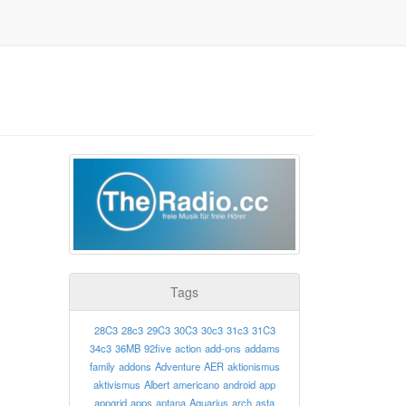
Tags
28C3
28c3
29C3
30C3
30c3
31c3
31C3
34c3
36MB
92five
action
add-ons
addams
family
addons
Adventure
AER
aktionismus
aktivismus
Albert
americano
android
app
appgrid
apps
aptana
Aquarius
arch
asta