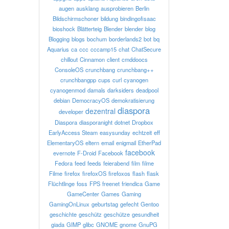
augen
ausklang
ausprobieren
Berlin
Bildschirmschoner
bildung
bindingofisaac
bioshock
Blätterteig
Blender
blender
blog
Blogging
blogs
bochum
borderlands2
bot
bq
Aquarius
ca
ccc
cccamp15
chat
ChatSecure
chillout
Cinnamon
client
cmddoocs
ConsoleOS
crunchbang
crunchbang++
crunchbangpp
cups
curl
cyanogen
cyanogenmod
damals
darksiders
deadpool
debian
DemocracyOS
demokratisierung
diaspora
dezentral
developer
Diaspora
diasporanight
dotnet
Dropbox
EarlyAccess Steam
easysunday
echtzeit
eff
ElementaryOS
eltern
email
enigmail
EtherPad
facebook
evernote
F-Droid
Facebook
Fedora
feed
feeds
feierabend
film
filme
Filme
firefox
firefoxOS
firefoxos
flash
flask
Flüchtlinge
foss
FPS
freenet
friendica
Game
GameCenter
Games
Gaming
GamingOnLinux
geburtstag
gefecht
Gentoo
geschichte
geschütz
geschütze
gesundheit
giada
GIMP
glibc
GNOME
gnome
GnuPG