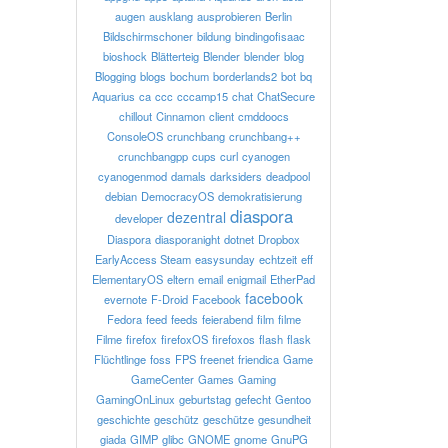
augen
ausklang
ausprobieren
Berlin
Bildschirmschoner
bildung
bindingofisaac
bioshock
Blätterteig
Blender
blender
blog
Blogging
blogs
bochum
borderlands2
bot
bq
Aquarius
ca
ccc
cccamp15
chat
ChatSecure
chillout
Cinnamon
client
cmddoocs
ConsoleOS
crunchbang
crunchbang++
crunchbangpp
cups
curl
cyanogen
cyanogenmod
damals
darksiders
deadpool
debian
DemocracyOS
demokratisierung
diaspora
dezentral
developer
Diaspora
diasporanight
dotnet
Dropbox
EarlyAccess Steam
easysunday
echtzeit
eff
ElementaryOS
eltern
email
enigmail
EtherPad
facebook
evernote
F-Droid
Facebook
Fedora
feed
feeds
feierabend
film
filme
Filme
firefox
firefoxOS
firefoxos
flash
flask
Flüchtlinge
foss
FPS
freenet
friendica
Game
GameCenter
Games
Gaming
GamingOnLinux
geburtstag
gefecht
Gentoo
geschichte
geschütz
geschütze
gesundheit
giada
GIMP
glibc
GNOME
gnome
GnuPG