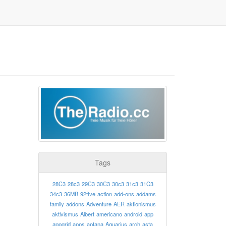
Tags
28C3
28c3
29C3
30C3
30c3
31c3
31C3
34c3
36MB
92five
action
add-ons
addams
family
addons
Adventure
AER
aktionismus
aktivismus
Albert
americano
android
app
appgrid
apps
aptana
Aquarius
arch
asta