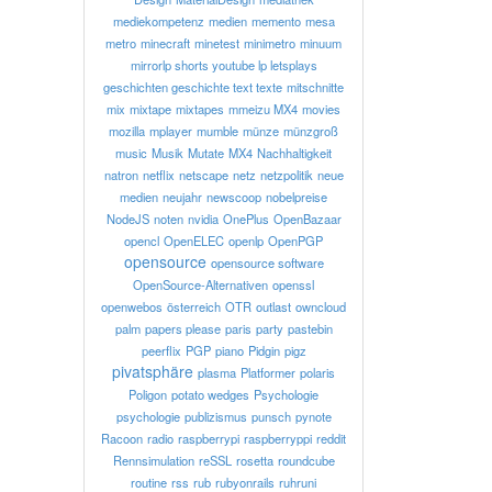
mediekompetenz
medien
memento
mesa
metro
minecraft
minetest
minimetro
minuum
mirrorlp shorts youtube lp letsplays
geschichten geschichte text texte
mitschnitte
mix
mixtape
mixtapes
mmeizu MX4
movies
mozilla
mplayer
mumble
münze
münzgroß
music
Musik
Mutate
MX4
Nachhaltigkeit
natron
netflix
netscape
netz
netzpolitik
neue
medien
neujahr
newscoop
nobelpreise
NodeJS
noten
nvidia
OnePlus
OpenBazaar
opencl
OpenELEC
openlp
OpenPGP
opensource
opensource software
OpenSource-Alternativen
openssl
openwebos
österreich
OTR
outlast
owncloud
palm
papers please
paris
party
pastebin
peerflix
PGP
piano
Pidgin
pigz
pivatsphäre
plasma
Platformer
polaris
Poligon
potato wedges
Psychologie
psychologie
publizismus
punsch
pynote
Racoon
radio
raspberrypi
raspberryppi
reddit
Rennsimulation
reSSL
rosetta
roundcube
routine
rss
rub
rubyonrails
ruhruni