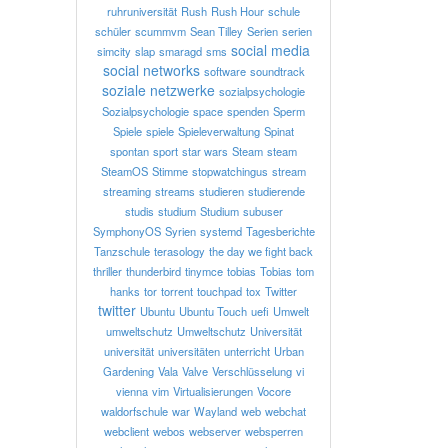
ruhruniversität
Rush
Rush Hour
schule
schüler
scummvm
Sean Tilley
Serien
serien
social media
simcity
slap
smaragd
sms
social networks
software
soundtrack
soziale netzwerke
sozialpsychologie
Sozialpsychologie
space
spenden
Sperm
Spiele
spiele
Spieleverwaltung
Spinat
spontan
sport
star wars
Steam
steam
SteamOS
Stimme
stopwatchingus
stream
streaming
streams
studieren
studierende
studis
studium
Studium
subuser
SymphonyOS
Syrien
systemd
Tagesberichte
Tanzschule
terasology
the day we fight back
thriller
thunderbird
tinymce
tobias
Tobias
tom
hanks
tor
torrent
touchpad
tox
Twitter
twitter
Ubuntu
Ubuntu Touch
uefi
Umwelt
umweltschutz
Umweltschutz
Universität
universität
universitäten
unterricht
Urban
Gardening
Vala
Valve
Verschlüsselung
vi
vienna
vim
Virtualisierungen
Vocore
waldorfschule
war
Wayland
web
webchat
webclient
webos
webserver
websperren