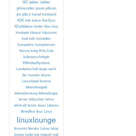
ISO
jabber
Jabber
jahreszeiten
jessie
jetbrain
jira
jolla
jr
kampf
kanboard
KDE
kde
kekse
KeySync
KGuiAddons
kinder
Kino
kino
kinotopia
klausur
klausuren
kodi
köln
komödien
kompetenz
kompetenzen
Korora
krieg
Krita
krita
kulturpsychologie
KWindowSystems
Landwirtschaft
lange nacht
der museen
lanyon
Launchpad
laverna
lebenohnegeld
lebensberatung
lebenslanges
lernen
lebkuchen
lehrer
lehrkraft
lernen
lesen
Libanon
libreoffice
linux
Linux
linuxlounge
linuxmint
literatur
Lukas
lukas
luneos
lustig
lxqt
magnet
mail