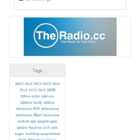
Tags
28C3
28c3
29C3
30C3
30c3
31c3
31C3
34c3
36MB
92five
action
add-ons
addams family
addons
Adventure
AER
aktionismus
aktivismus
Albert
americano
android
app
appgrid
apps
aptana
Aquarius
arch
asta
augen
ausklang
ausprobieren
Berlin
Bildschirmschoner