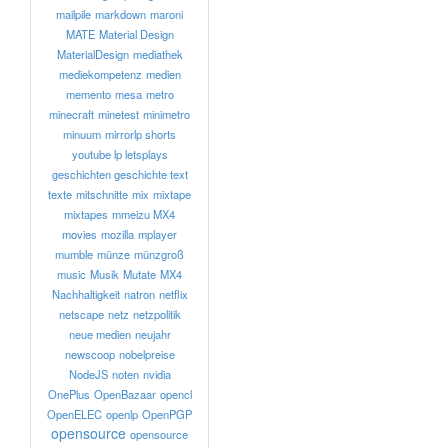
mailpile
markdown
maroni
MATE
Material Design
MaterialDesign
mediathek
mediekompetenz
medien
memento
mesa
metro
minecraft
minetest
minimetro
minuum
mirrorlp shorts
youtube lp letsplays
geschichten geschichte text
texte
mitschnitte
mix
mixtape
mixtapes
mmeizu MX4
movies
mozilla
mplayer
mumble
münze
münzgroß
music
Musik
Mutate
MX4
Nachhaltigkeit
natron
netflix
netscape
netz
netzpolitik
neue medien
neujahr
newscoop
nobelpreise
NodeJS
noten
nvidia
OnePlus
OpenBazaar
opencl
OpenELEC
openlp
OpenPGP
opensource
opensource