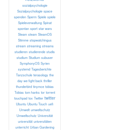
sozialpsychologie
Sozialpsychologie
space
spenden
Sperm
Spiele
spiele
Spieleverwaltung
Spinat
spontan
sport
star wars
Steam
steam
SteamOS
Stimme
stopwatchingus
stream
streaming
streams
studieren
studierende
studis
studium
Studium
subuser
SymphonyOS
Syrien
systemd
Tagesberichte
Tanzschule
terasology
the
day we fight back
thriller
thunderbird
tinymce
tobias
Tobias
tom hanks
tor
torrent
twitter
touchpad
tox
Twitter
Ubuntu
Ubuntu Touch
uefi
Umwelt
umweltschutz
Umweltschutz
Universität
universität
universitäten
unterricht
Urban Gardening