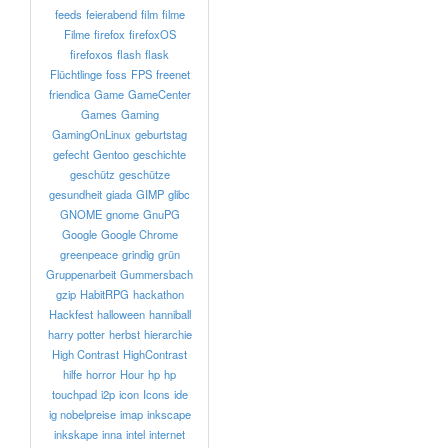
feeds
feierabend
film
filme
Filme
firefox
firefoxOS
firefoxos
flash
flask
Flüchtlinge
foss
FPS
freenet
friendica
Game
GameCenter
Games
Gaming
GamingOnLinux
geburtstag
gefecht
Gentoo
geschichte
geschütz
geschütze
gesundheit
giada
GIMP
glibc
GNOME
gnome
GnuPG
Google
Google Chrome
greenpeace
grindig
grün
Gruppenarbeit
Gummersbach
gzip
HabitRPG
hackathon
Hackfest
halloween
hanniball
harry potter
herbst
hierarchie
High Contrast
HighContrast
hilfe
horror
Hour
hp
hp
touchpad
i2p
icon
Icons
ide
ig nobelpreise
imap
inkscape
inkskape
inna
intel
internet