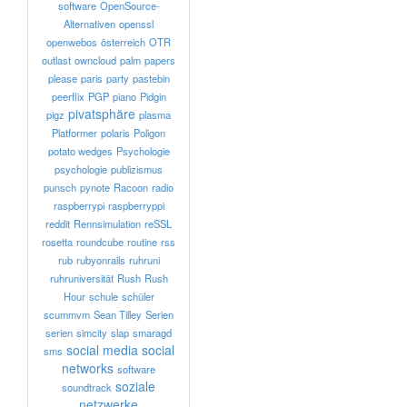
software
OpenSource-
Alternativen
openssl
openwebos
österreich
OTR
outlast
owncloud
palm
papers
please
paris
party
pastebin
peerflix
PGP
piano
Pidgin
pivatsphäre
pigz
plasma
Platformer
polaris
Poligon
potato wedges
Psychologie
psychologie
publizismus
punsch
pynote
Racoon
radio
raspberrypi
raspberryppi
reddit
Rennsimulation
reSSL
rosetta
roundcube
routine
rss
rub
rubyonrails
ruhruni
ruhruniversität
Rush
Rush
Hour
schule
schüler
scummvm
Sean Tilley
Serien
serien
simcity
slap
smaragd
social media
social
sms
networks
software
soziale
soundtrack
netzwerke