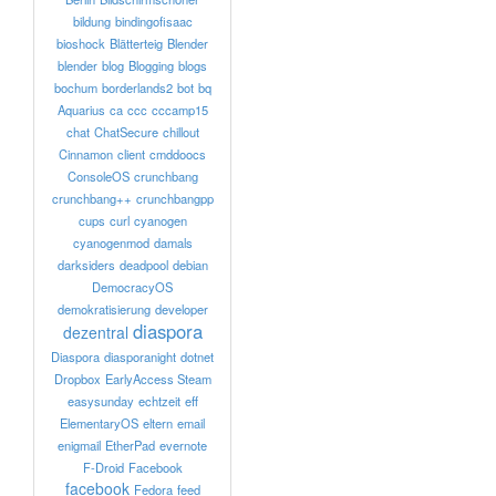
bildung
bindingofisaac
bioshock
Blätterteig
Blender
blender
blog
Blogging
blogs
bochum
borderlands2
bot
bq
Aquarius
ca
ccc
cccamp15
chat
ChatSecure
chillout
Cinnamon
client
cmddoocs
ConsoleOS
crunchbang
crunchbang++
crunchbangpp
cups
curl
cyanogen
cyanogenmod
damals
darksiders
deadpool
debian
DemocracyOS
demokratisierung
developer
diaspora
dezentral
Diaspora
diasporanight
dotnet
Dropbox
EarlyAccess Steam
easysunday
echtzeit
eff
ElementaryOS
eltern
email
enigmail
EtherPad
evernote
F-Droid
Facebook
facebook
Fedora
feed