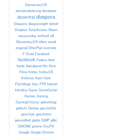
DemocracyOS
demokratisierung
developer
diaspora
dezentral
Diaspora
diasporanight
dotnet
Dropbox
EarlyAccess Steam
easysunday
echtzeit
eff
ElementaryOS
eltern
email
enigmail
EtherPad
evernote
F-Droid
Facebook
facebook
Fedora
feed
feeds
feierabend
film
filme
Filme
firefox
firefoxOS
firefoxos
flash
flask
Flüchtlinge
foss
FPS
freenet
friendica
Game
GameCenter
Games
Gaming
GamingOnLinux
geburtstag
gefecht
Gentoo
geschichte
geschütz
geschütze
gesundheit
giada
GIMP
glibc
GNOME
gnome
GnuPG
Google
Google Chrome