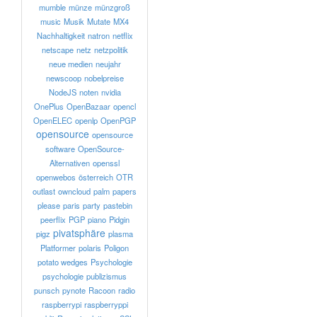
mumble
münze
münzgroß
music
Musik
Mutate
MX4
Nachhaltigkeit
natron
netflix
netscape
netz
netzpolitik
neue medien
neujahr
newscoop
nobelpreise
NodeJS
noten
nvidia
OnePlus
OpenBazaar
opencl
OpenELEC
openlp
OpenPGP
opensource
opensource
software
OpenSource-
Alternativen
openssl
openwebos
österreich
OTR
outlast
owncloud
palm
papers
please
paris
party
pastebin
peerflix
PGP
piano
Pidgin
pivatsphäre
pigz
plasma
Platformer
polaris
Poligon
potato wedges
Psychologie
psychologie
publizismus
punsch
pynote
Racoon
radio
raspberrypi
raspberryppi