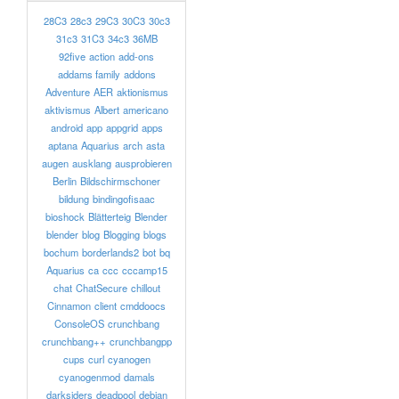
28C3
28c3
29C3
30C3
30c3
31c3
31C3
34c3
36MB
92five
action
add-ons
addams family
addons
Adventure
AER
aktionismus
aktivismus
Albert
americano
android
app
appgrid
apps
aptana
Aquarius
arch
asta
augen
ausklang
ausprobieren
Berlin
Bildschirmschoner
bildung
bindingofisaac
bioshock
Blätterteig
Blender
blender
blog
Blogging
blogs
bochum
borderlands2
bot
bq
Aquarius
ca
ccc
cccamp15
chat
ChatSecure
chillout
Cinnamon
client
cmddoocs
ConsoleOS
crunchbang
crunchbang++
crunchbangpp
cups
curl
cyanogen
cyanogenmod
damals
darksiders
deadpool
debian