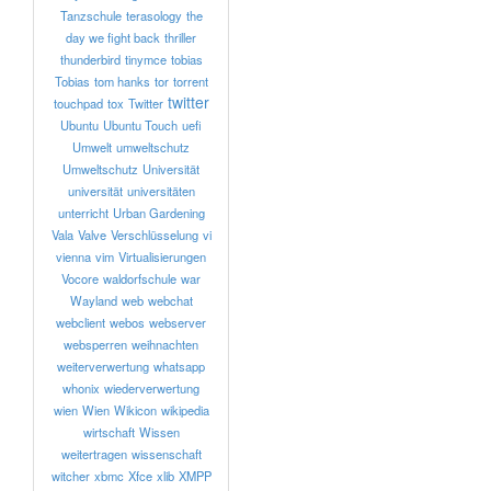
Tanzschule
terasology
the
day we fight back
thriller
thunderbird
tinymce
tobias
Tobias
tom hanks
tor
torrent
twitter
touchpad
tox
Twitter
Ubuntu
Ubuntu Touch
uefi
Umwelt
umweltschutz
Umweltschutz
Universität
universität
universitäten
unterricht
Urban Gardening
Vala
Valve
Verschlüsselung
vi
vienna
vim
Virtualisierungen
Vocore
waldorfschule
war
Wayland
web
webchat
webclient
webos
webserver
websperren
weihnachten
weiterverwertung
whatsapp
whonix
wiederverwertung
wien
Wien
Wikicon
wikipedia
wirtschaft
Wissen
weitertragen
wissenschaft
witcher
xbmc
Xfce
xlib
XMPP