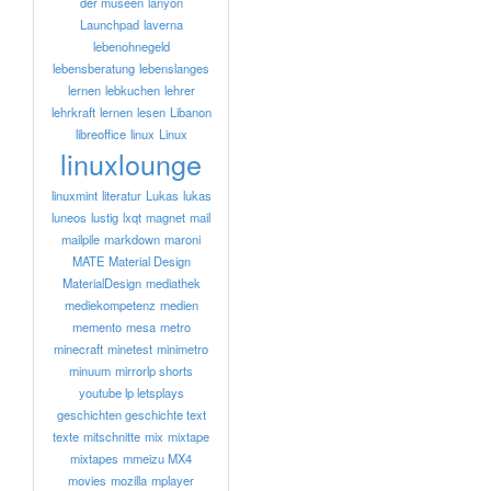
der museen
lanyon
Launchpad
laverna
lebenohnegeld
lebensberatung
lebenslanges
lernen
lebkuchen
lehrer
lehrkraft
lernen
lesen
Libanon
libreoffice
linux
Linux
linuxlounge
linuxmint
literatur
Lukas
lukas
luneos
lustig
lxqt
magnet
mail
mailpile
markdown
maroni
MATE
Material Design
MaterialDesign
mediathek
mediekompetenz
medien
memento
mesa
metro
minecraft
minetest
minimetro
minuum
mirrorlp shorts
youtube lp letsplays
geschichten geschichte text
texte
mitschnitte
mix
mixtape
mixtapes
mmeizu MX4
movies
mozilla
mplayer