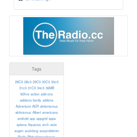
Tags
28C3
28c3
29C3
30C3
30c3
31c3
31C3
34c3
36MB
92five
action
add-ons
addams family
addons
Adventure
AER
aktionismus
aktivismus
Albert
americano
android
app
appgrid
apps
aptana
Aquarius
arch
asta
augen
ausklang
ausprobieren
Berlin
Bildschirmschoner