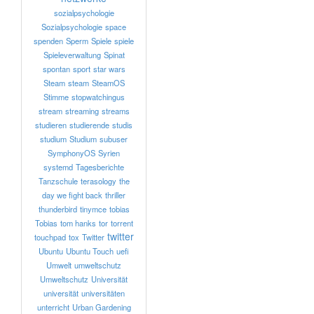
sozialpsychologie
Sozialpsychologie
space
spenden
Sperm
Spiele
spiele
Spieleverwaltung
Spinat
spontan
sport
star wars
Steam
steam
SteamOS
Stimme
stopwatchingus
stream
streaming
streams
studieren
studierende
studis
studium
Studium
subuser
SymphonyOS
Syrien
systemd
Tagesberichte
Tanzschule
terasology
the
day we fight back
thriller
thunderbird
tinymce
tobias
Tobias
tom hanks
tor
torrent
twitter
touchpad
tox
Twitter
Ubuntu
Ubuntu Touch
uefi
Umwelt
umweltschutz
Umweltschutz
Universität
universität
universitäten
unterricht
Urban Gardening