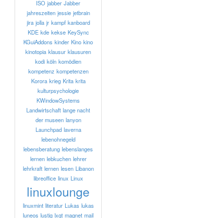
ISO
jabber
Jabber
jahreszeiten
jessie
jetbrain
jira
jolla
jr
kampf
kanboard
KDE
kde
kekse
KeySync
KGuiAddons
kinder
Kino
kino
kinotopia
klausur
klausuren
kodi
köln
komödien
kompetenz
kompetenzen
Korora
krieg
Krita
krita
kulturpsychologie
KWindowSystems
Landwirtschaft
lange nacht
der museen
lanyon
Launchpad
laverna
lebenohnegeld
lebensberatung
lebenslanges
lernen
lebkuchen
lehrer
lehrkraft
lernen
lesen
Libanon
libreoffice
linux
Linux
linuxlounge
linuxmint
literatur
Lukas
lukas
luneos
lustig
lxqt
magnet
mail