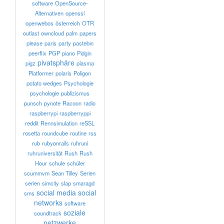
software
OpenSource-
Alternativen
openssl
openwebos
österreich
OTR
outlast
owncloud
palm
papers
please
paris
party
pastebin
peerflix
PGP
piano
Pidgin
pivatsphäre
pigz
plasma
Platformer
polaris
Poligon
potato wedges
Psychologie
psychologie
publizismus
punsch
pynote
Racoon
radio
raspberrypi
raspberryppi
reddit
Rennsimulation
reSSL
rosetta
roundcube
routine
rss
rub
rubyonrails
ruhruni
ruhruniversität
Rush
Rush
Hour
schule
schüler
scummvm
Sean Tilley
Serien
serien
simcity
slap
smaragd
social media
social
sms
networks
software
soziale
soundtrack
netzwerke