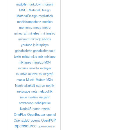
mailpile
markdown
maroni
MATE
Material Design
MaterialDesign
mediathek
mediekompetenz
medien
memento
mesa
metro
minecraft
minetest
minimetro
minuum
mirrorlp shorts
youtube lp letsplays
geschichten geschichte text
texte
mitschnitte
mix
mixtape
mixtapes
mmeizu MX4
movies
mozilla
mplayer
mumble
münze
münzgroß
music
Musik
Mutate
MX4
Nachhaltigkeit
natron
netflix
netscape
netz
netzpolitik
neue medien
neujahr
newscoop
nobelpreise
NodeJS
noten
nvidia
OnePlus
OpenBazaar
opencl
OpenELEC
openlp
OpenPGP
opensource
opensource