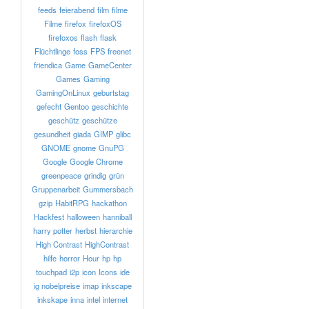
feeds
feierabend
film
filme
Filme
firefox
firefoxOS
firefoxos
flash
flask
Flüchtlinge
foss
FPS
freenet
friendica
Game
GameCenter
Games
Gaming
GamingOnLinux
geburtstag
gefecht
Gentoo
geschichte
geschütz
geschütze
gesundheit
giada
GIMP
glibc
GNOME
gnome
GnuPG
Google
Google Chrome
greenpeace
grindig
grün
Gruppenarbeit
Gummersbach
gzip
HabitRPG
hackathon
Hackfest
halloween
hanniball
harry potter
herbst
hierarchie
High Contrast
HighContrast
hilfe
horror
Hour
hp
hp
touchpad
i2p
icon
Icons
ide
ig nobelpreise
imap
inkscape
inkskape
inna
intel
internet