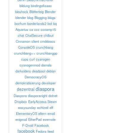
bildung
bindingofisaac
bioshock
Blätterteig
Blender
blender
blog
Blogging
blogs
bochum
borderlands2
bot
bq
Aquarius
ca
ccc
cccamp15
chat
ChatSecure
chillout
Cinnamon
client
cmddoocs
ConsoleOS
crunchbang
crunchbang++
crunchbangpp
cups
curl
cyanogen
cyanogenmod
damals
darksiders
deadpool
debian
DemocracyOS
demokratisierung
developer
diaspora
dezentral
Diaspora
diasporanight
dotnet
Dropbox
EarlyAccess Steam
easysunday
echtzeit
eff
ElementaryOS
eltern
email
enigmail
EtherPad
evernote
F-Droid
Facebook
facebook
Fedora
feed