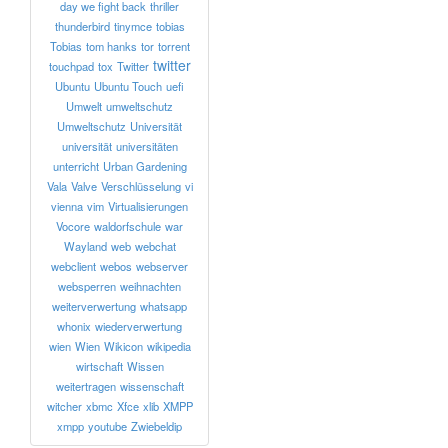
day we fight back
thriller
thunderbird
tinymce
tobias
Tobias
tom hanks
tor
torrent
twitter
touchpad
tox
Twitter
Ubuntu
Ubuntu Touch
uefi
Umwelt
umweltschutz
Umweltschutz
Universität
universität
universitäten
unterricht
Urban Gardening
Vala
Valve
Verschlüsselung
vi
vienna
vim
Virtualisierungen
Vocore
waldorfschule
war
Wayland
web
webchat
webclient
webos
webserver
websperren
weihnachten
weiterverwertung
whatsapp
whonix
wiederverwertung
wien
Wien
Wikicon
wikipedia
wirtschaft
Wissen
weitertragen
wissenschaft
witcher
xbmc
Xfce
xlib
XMPP
xmpp
youtube
Zwiebeldip