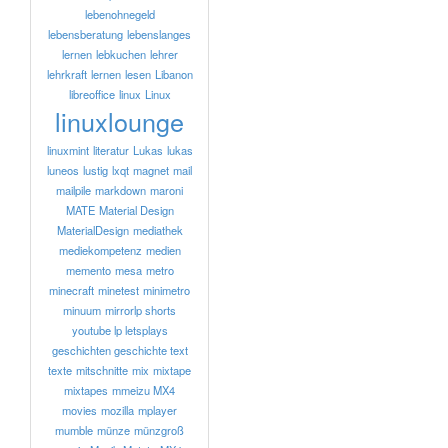
lebenohnegeld
lebensberatung
lebenslanges
lernen
lebkuchen
lehrer
lehrkraft
lernen
lesen
Libanon
libreoffice
linux
Linux
linuxlounge
linuxmint
literatur
Lukas
lukas
luneos
lustig
lxqt
magnet
mail
mailpile
markdown
maroni
MATE
Material Design
MaterialDesign
mediathek
mediekompetenz
medien
memento
mesa
metro
minecraft
minetest
minimetro
minuum
mirrorlp shorts
youtube lp letsplays
geschichten geschichte text
texte
mitschnitte
mix
mixtape
mixtapes
mmeizu MX4
movies
mozilla
mplayer
mumble
münze
münzgroß