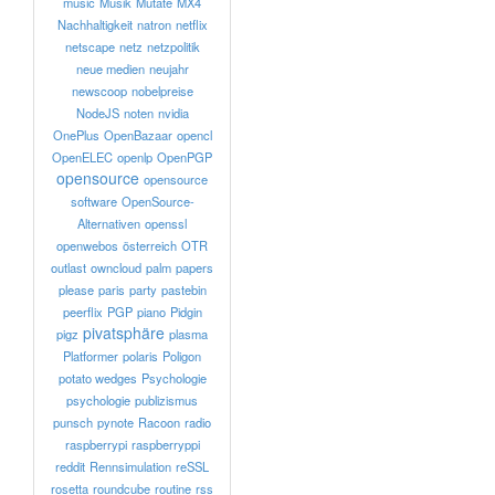
music
Musik
Mutate
MX4
Nachhaltigkeit
natron
netflix
netscape
netz
netzpolitik
neue medien
neujahr
newscoop
nobelpreise
NodeJS
noten
nvidia
OnePlus
OpenBazaar
opencl
OpenELEC
openlp
OpenPGP
opensource
opensource
software
OpenSource-
Alternativen
openssl
openwebos
österreich
OTR
outlast
owncloud
palm
papers
please
paris
party
pastebin
peerflix
PGP
piano
Pidgin
pivatsphäre
pigz
plasma
Platformer
polaris
Poligon
potato wedges
Psychologie
psychologie
publizismus
punsch
pynote
Racoon
radio
raspberrypi
raspberryppi
reddit
Rennsimulation
reSSL
rosetta
roundcube
routine
rss