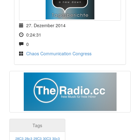
27. Dezember 2014
0:24:31
0
Chaos Communication Congress
Tags
28C3
28c3
29C3
30C3
30c3