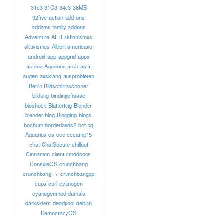
31c3
31C3
34c3
36MB
92five
action
add-ons
addams family
addons
Adventure
AER
aktionismus
aktivismus
Albert
americano
android
app
appgrid
apps
aptana
Aquarius
arch
asta
augen
ausklang
ausprobieren
Berlin
Bildschirmschoner
bildung
bindingofisaac
bioshock
Blätterteig
Blender
blender
blog
Blogging
blogs
bochum
borderlands2
bot
bq
Aquarius
ca
ccc
cccamp15
chat
ChatSecure
chillout
Cinnamon
client
cmddoocs
ConsoleOS
crunchbang
crunchbang++
crunchbangpp
cups
curl
cyanogen
cyanogenmod
damals
darksiders
deadpool
debian
DemocracyOS