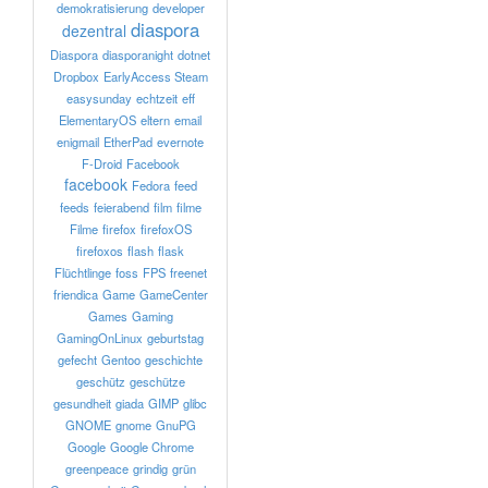
demokratisierung
developer
diaspora
dezentral
Diaspora
diasporanight
dotnet
Dropbox
EarlyAccess Steam
easysunday
echtzeit
eff
ElementaryOS
eltern
email
enigmail
EtherPad
evernote
F-Droid
Facebook
facebook
Fedora
feed
feeds
feierabend
film
filme
Filme
firefox
firefoxOS
firefoxos
flash
flask
Flüchtlinge
foss
FPS
freenet
friendica
Game
GameCenter
Games
Gaming
GamingOnLinux
geburtstag
gefecht
Gentoo
geschichte
geschütz
geschütze
gesundheit
giada
GIMP
glibc
GNOME
gnome
GnuPG
Google
Google Chrome
greenpeace
grindig
grün