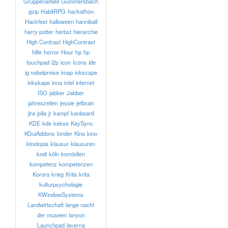
Gruppenarbeit
Gummersbach
gzip
HabitRPG
hackathon
Hackfest
halloween
hanniball
harry potter
herbst
hierarchie
High Contrast
HighContrast
hilfe
horror
Hour
hp
hp
touchpad
i2p
icon
Icons
ide
ig nobelpreise
imap
inkscape
inkskape
inna
intel
internet
ISO
jabber
Jabber
jahreszeiten
jessie
jetbrain
jira
jolla
jr
kampf
kanboard
KDE
kde
kekse
KeySync
KGuiAddons
kinder
Kino
kino
kinotopia
klausur
klausuren
kodi
köln
komödien
kompetenz
kompetenzen
Korora
krieg
Krita
krita
kulturpsychologie
KWindowSystems
Landwirtschaft
lange nacht
der museen
lanyon
Launchpad
laverna