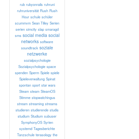
rub
rubyonrails
ruhruni
ruhruniversität
Rush
Rush
Hour
schule
schüler
scummvm
Sean Tilley
Serien
serien
simcity
slap
smaragd
social media
social
sms
networks
software
soziale
soundtrack
netzwerke
sozialpsychologie
Sozialpsychologie
space
spenden
Sperm
Spiele
spiele
Spieleverwaltung
Spinat
spontan
sport
star wars
Steam
steam
SteamOS
Stimme
stopwatchingus
stream
streaming
streams
studieren
studierende
studis
studium
Studium
subuser
SymphonyOS
Syrien
systemd
Tagesberichte
Tanzschule
terasology
the