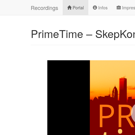
Recordings
Portal
Infos
Impre
PrimeTime – SkepKon