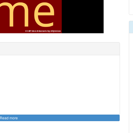
00
:
00
:
00
|
00
:
00
:
00
Read more