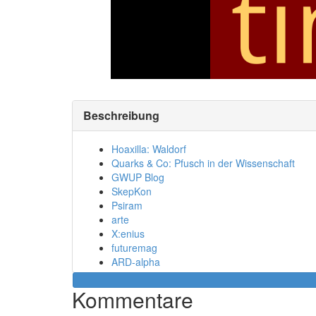
Beschreibung
Hoaxilla: Waldorf
Quarks & Co: Pfusch in der Wissenschaft
GWUP Blog
SkepKon
Psiram
arte
X:enius
futuremag
ARD-alpha
ZDF Leschs Kosmos
Kommentare
Zu Sebi: