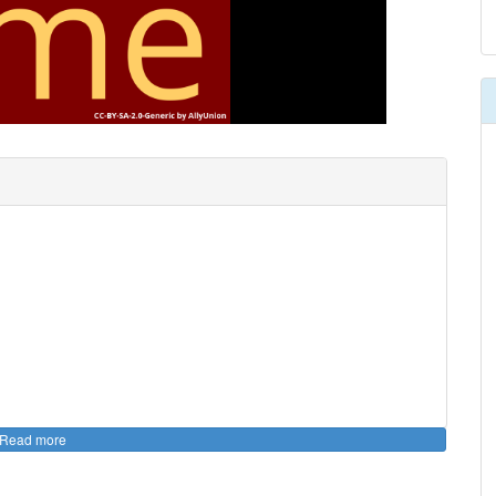
00
:
00
:
00
|
00
:
00
:
00
Read more