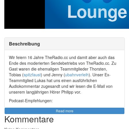
Beschreibung
Wir feiern 16 Jahre TheRadio.cc und damit aber auch das
Ende des moderierten Sendebetriebs von TheRadio.cc. Zu
Gast waren die ehemaligen Teammitglieder Thorsten,
Tobias (
spitzfaust
) und Jenny (
ubahnverleih
). Unser Ex-
Teammitglied Lukas hat uns einen ausführlichen
Audiokommentar zugesandt und wir lesen die E-Mail von
unserem langjährigen Hörer Philipp vor.
Podcast-Empfehlungen:
Podcast von Michael und Chris:
Compile Time Stories
,
Read more
Feed
Kommentare
Informatik für die moderne Hausfrau:
https://informatik-hausfrau.de/