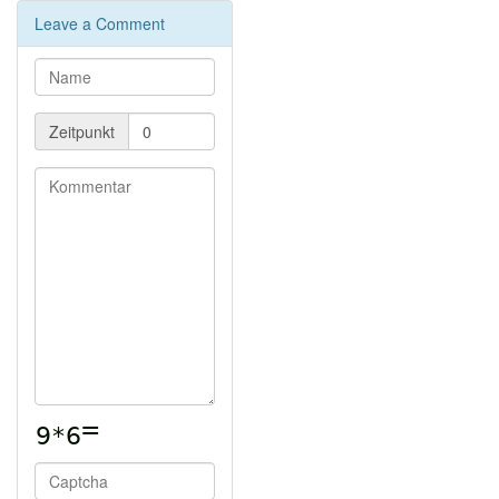
Warum sind nur wenige People Of Color Teil des
Leave a Comment
Fediverse?
|
Aufwendiger "geheimer" Weg zur
Eintragung
|
Kein Feedback nach über einem Jahr
Blogbeitrag: Analyse von Fediverse-Followern von
Kreativ-Bots
Newsmast: Mapping Fediverse Communities
Zeitpunkt
Dennis testet Project Bluefin 38 (Fedora-basiert)
Vorabinfo:
für KDE Nutzer*innen: Aurora is the same
Bluefin but uses KDE instead.
Installation: Desktop, Developer, AMD (in GNOME
Boxes, keine Vorauswahl dort vorhanden); (4GB, 4
Cores)
kein Live-Image, sondern nur Selbst-Test oder
Direktinstallation
Der Installer (anaconda?) ist ganz hübsch:
Drei Modi: Vollautomatische Installation
(mit Verschlüsselungsangabe);
Partitionsaufteilung der einzelnen
notwendigen Pfade (LVM); komplett
detaillierte Formatierung