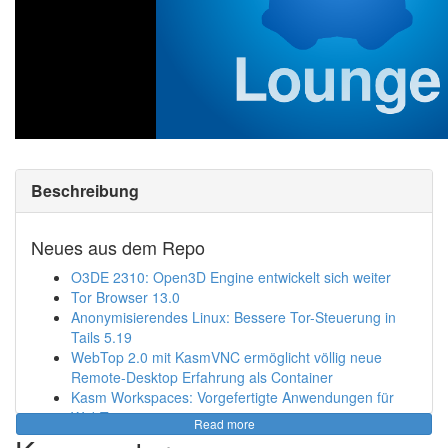
Beschreibung
Neues aus dem Repo
O3DE 2310: Open3D Engine entwickelt sich weiter
Tor Browser 13.0
Anonymisierendes Linux: Bessere Tor-Steuerung in
Tails 5.19
WebTop 2.0 mit KasmVNC ermöglicht völlig neue
Remote-Desktop Erfahrung als Container
Kasm Workspaces: Vorgefertigte Anwendungen für
WebTop
Read more
bitmagnet v0.1.0: Bittorent Client ohne zentrale