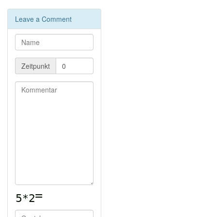
bcachefs für kommenden Kernel 6.7 gemerged und
verbessert
Leave a Comment
Snikket Blog: Products vs Protocols
Mozilla kündigt Wechsel von Mercurical zu Git auf
GitHub an
Open Source does not win by being cheaper
Image-Codec SLIC: Embedded-freundliche, schnelle
Zeitpunkt
Bildkompression
QOIR: Weiterentwicklung von QOI: Komplexer als QOI
aber effizienter
Deutsche Bahn veröffentlicht Open-Source Manifest
Matrix
Matrix: Über 110 Mio Nutzer und weiter wachsend und
die Zukunft von Synapse und Dendrite
|
Element X für
Android
Beeper.com: Stabile Bridges und Integrationen für alle
möglichen Messenger zu Matrix?
Fediverse
Stefan Bohacek: #looptober ist vorbei
|
Making Of:
fediverse-audiowall
|
Ankündigungspost
|
Fediverseexplorer-Seite