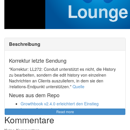
Beschreibung
Korrektur letzte Sendung
"Korrektur: LL272: Conduit unterstützt es nicht, die History
zu bearbeiten, sondern die edit history von einzelnen
Nachrichten an Clients auszuliefern, in dem sie den
/relations-Endpunkt unterstützen."
Quelle
Neues aus dem Repo
Growthbook v2.4.0 erleichtert den Einstieg
Lemmy-Automoderator
Read more
Audiobookshelf
Kommentare
whishper 1.1.0 - Transkriptions-Plattform
Kavita ist eine OSS Comic/Manga Verwaltung