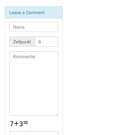
Landtag Rheinland-Pfalz stellt Twitter/X Accounts ein
und wechselt auf Mastodon
|
Landtag RLP
Leave a Comment
Pressemitteilung
|
Mastodon-Profil
Lemmy braucht Spenden
|
Kommentar von Lemmy-
Dev bei AMA zu Finanzen
|
Spendenseite
Beitrag Chaos Communication Camp 2023 -
Void
Zeitpunkt
Zockerecke
This Month in Veloren
FEX-Emu 2308
Green With Energy ist eine spielerische
Energiesimulation
Beitrag Chaos Communicatin Camp 2023 -
indisparitas
Kommando der Woche
toot - Mastodon Client
Tipps & Tricks
haxophone - digitales opensource Saxophon auf
Raspi-Basis