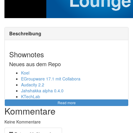
Beschreibung
Shownotes
Neues aus dem Repo
Koel
EGroupware 17.1 mit Collabora
Audacity 2.2
Jahshakka alpha 0.4.0
KTechLab
cbNewsletter
Read more
Kommentare
OTRS 6
microG
Linux Mint 18.3
Keine Kommentare
Raspberry Digital Signage
RaspberryPi SlideShow