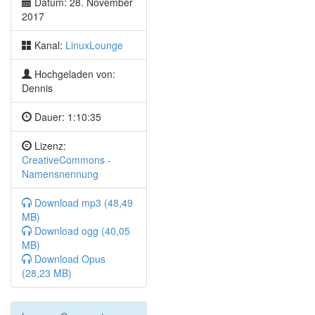
Datum: 28. November
Freenet 1479
2017
Tails
Bei Tails mitwirken
Kanal:
LinuxLounge
Tails Spendenkampagne
Tails Reproducible Builds
Hochgeladen von:
Tails Server
Dennis
Newsflash
Dauer:
1:10:35
Linktipp: Mastodon and Free Speech
Linktipp: LinuxFoundation Veranstaltungen 2018
Lizenz:
Canonical im Advisory board der Gnome Foundation
CreativeCommons -
Freies Mausprojekt
Namensnennung
ImproveOSM
Windows-Umstieg kostet 50 Mio.
Download mp3 (48,49
KDE-Ziele
MB)
VR-Support in Linux 4.15
Download ogg (40,05
Zockerecke
MB)
Download Opus
Trüberbrook
(28,23 MB)
Project 5: Sightseer
FreeCS - Open Counter Strike
Kommando der Woche