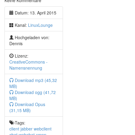
Keine Kommentare
OpenHardware Synth
D* Dev review März
Datum: 13. April 2015
BQ Ubuntu Phone kann jetzt normal gekauft werden
Zockerecke
Kanal:
LinuxLounge
StarDrive 2
Hochgeladen von:
Flamberge
Dennis
Kommando der Woche
[howdoi]https://github.com/gleitz/howdoi )
Lizenz:
CreativeCommons -
Tipps & Tricks
Namensnennung
Linktipp: Drei Chinesen mit der for-Schleife
Mcabber
Download mp3 (45,32
Impressive
MB)
kaiwa
Download ogg (41,72
ScrollBack
MB)
jingo
Download Opus
(31,15 MB)
Tags:
client
jabber
webclient
chat
webchat
xmpp