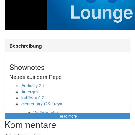
Beschreibung
Shownotes
Neues aus dem Repo
Audacity 2.1
Antergos
kallithea 0.2
elementary OS Freya
Weitere Infos
Read more
Tutanota
Kommentare
Newsflash