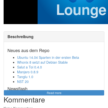
Beschreibung
Neues aus dem Repo
Ubuntu 14.04 Sparten in der ersten Beta
Whonix 8 setzt auf Debian Stable
Salut a Toi 0.4.0
Manjaro 0.8.9
Tanglu 1.0
NST 20
Newsflash
Read more
Numix kündigt neue Distro an
Kommentare
FirefoxOS 1.3 für Entwickler freigegeben
Neovim