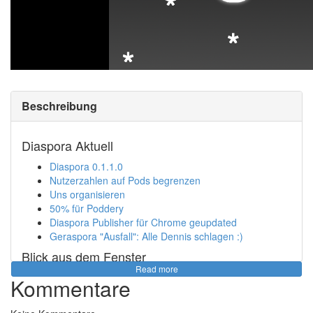
Beschreibung
Diaspora Aktuell
Diaspora 0.1.1.0
Nutzerzahlen auf Pods begrenzen
Uns organisieren
50% für Poddery
Diaspora Publisher für Chrome geupdated
Geraspora "Ausfall": Alle Dennis schlagen :)
Blick aus dem Fenster
Read more
Fefe über die Wichtigkeit von OpenSource
Kommentare
Verschlüsselte Kollaborationsplattform: Stackfield
Wieso Mozilla Persona Server nicht nach Europa zieht