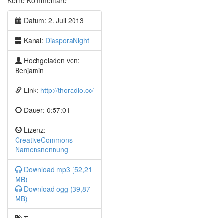
Keine Kommentare
DNS-Root-Alternative ersteht auf
Bunny: Darknet Meshnetzwerke über WLAN
Datum: 2. Juli 2013
Mozillas Talkilla
Google Glass verbietet Gesichtserkennung
Kanal:
DiasporaNight
Neues aus der Community
Hochgeladen von:
Nelson Muntz: # Neuland im WiFi
Benjamin
DiasporaHQ: Do you love Diaspora? Do you love your
Pod?
Link:
http://theradio.cc/
Benedikt Bauer: Geraspora mit Google-APIs?
Maxx Next: Flaschenfarm
Dauer:
0:57:01
Wir haben alle einen Vogel
Lizenz:
CreativeCommons -
Namensnennung
Download mp3 (52,21
MB)
Download ogg (39,87
MB)