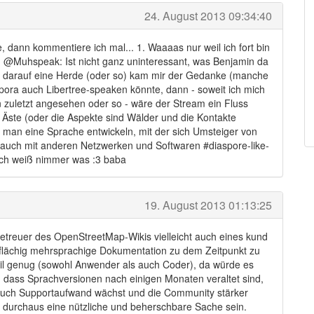
eigt bei Erstellung eines neuen Aspekts
24. August 2013 09:34:40
 dann kommentiere ich mal... 1. Waaaas nur weil ich fort bin
 2. @Muhspeak: Ist nicht ganz uninteressant, was Benjamin da
g
und darauf eine Herde (oder so) kam mir der Gedanke (manche
ora auch Libertree-speaken könnte, dann - soweit ich mich
n zuletzt angesehen oder so - wäre der Stream ein Fluss
Äste (oder die Aspekte sind Wälder und die Kontakte
 man eine Sprache entwickeln, mit der sich Umsteiger von
as auch mit anderen Netzwerken und Softwaren #diaspore-like-
genen Servern
 ich weiß nimmer was :3 baba
ND betreibt VDS
19. August 2013 01:13:25
etreuer des OpenStreetMap-Wikis vielleicht auch eines kund
ßflächig mehrsprachige Dokumentation zu dem Zeitpunkt zu
nden
bil genug (sowohl Anwender als auch Coder), da würde es
-Button
, dass Sprachversionen nach einigen Monaten veraltet sind,
rt?
 auch Supportaufwand wächst und die Community stärker
r durchaus eine nützliche und beherschbare Sache sein.