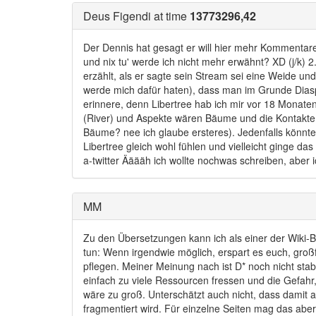
Kontakte werden nicht sofort öffentlich angez
Deus Figendi at time
13773296,42
Diaspora Federation Gem fast fertig
Blick aus dem Fenster
Der Dennis hat gesagt er will hier mehr Kommentare,
RedMatrixWebsite
und nix tu' werde ich nicht mehr erwähnt? XD (j/k)
SSL-Verschlüsselung ist auch Verschlüsselun
erzählt, als er sagte sein Stream sei eine Weide 
MailPile als sicherer Mailclient
werde mich dafür haten), dass man im Grunde Diasp
Twitter filtert die Timeline
erinnere, denn Libertree hab ich mir vor 18 Monate
Twitter Transparenz Report
(River) und Aspekte wären Bäume und die Kontakte 
Bitcoin ist eine reguläre Währung
Bäume? nee ich glaube ersteres). Jedenfalls könnte
Tor Browser Sicherheitslücke in Firefox 17
Libertree gleich wohl fühlen und vielleicht ginge d
Google Fiber verbietet das Betreiben von ei
a-twitter Ääääh ich wollte nochwas schreiben, aber
500 Milliionen Verbindungsdaten im Monat: B
Neues aus der Community
MM
Vorantreiben der Diaspora-Entwicklung
Diaspora Fingernägel
Zu den Übersetzungen kann ich als einer der Wiki-B
Pusteblume als neue Android App
tun: Wenn irgendwie möglich, erspart es euch, gro
Ravenbird: Nur noch Videos mit https:// einbi
pflegen. Meiner Meinung nach ist D* noch nicht sta
Faldrian: Wir brauchen wieder einen Unfollow
einfach zu viele Ressourcen fressen und die Gefahr
Pixelfish: Ist Diaspora ein bedeutungsvoller O
wäre zu groß. Unterschätzt auch nicht, dass damit
Muhspeak
fragmentiert wird. Für einzelne Seiten mag das abe