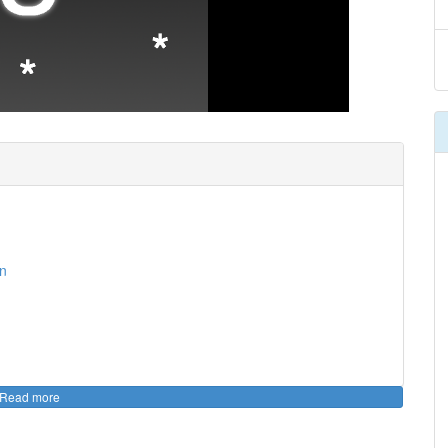
00
:
00
:
00
|
00
:
00
:
00
in
Read more