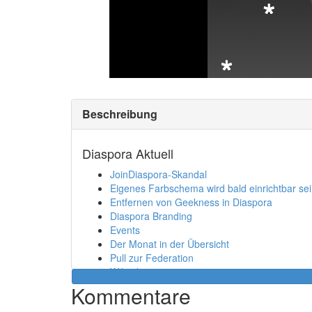
Beschreibung
Diaspora Aktuell
JoinDiaspora-Skandal
Eigenes Farbschema wird bald einrichtbar se
Entfernen von Geekness in Diaspora
Diaspora Branding
Events
Der Monat in der Übersicht
Pull zur Federation
Wiki übersetzen
SPV mit Header
Kommentare
Security Response Team