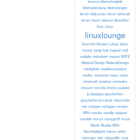
laverna
lebenohnegeld
lebensberatung
lebenslanges
lernen
lebkuchen
lehrer
lehrkraft
lernen
lesen
Libanon
libreoffice
linux
Linux
linuxlounge
linuxmint
literatur
Lukas
lukas
luneos
lustig
lxqt
magnet
mail
mailpile
markdown
maroni
MATE
Material Design
MaterialDesign
mediathek
mediekompetenz
medien
memento
mesa
metro
minecraft
minetest
minimetro
minuum
mirrorlp shorts youtube
lp letsplays geschichten
geschichte text texte
mitschnitte
mix
mixtape
mixtapes
mmeizu
MX4
movies
mozilla
mplayer
mumble
münze
münzgroß
music
Musik
Mutate
MX4
Nachhaltigkeit
natron
netflix
netscape
netz
netzpolitik
neue