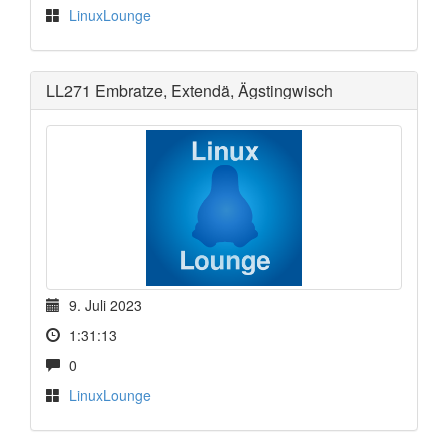
LinuxLounge
LL271 Embratze, Extendä, Ägstingwisch
9. Juli 2023
1:31:13
0
LinuxLounge