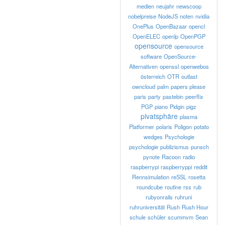
medien
neujahr
newscoop
nobelpreise
NodeJS
noten
nvidia
OnePlus
OpenBazaar
opencl
OpenELEC
openlp
OpenPGP
opensource
opensource
software
OpenSource-
Alternativen
openssl
openwebos
österreich
OTR
outlast
owncloud
palm
papers please
paris
party
pastebin
peerflix
PGP
piano
Pidgin
pigz
pivatsphäre
plasma
Platformer
polaris
Poligon
potato
wedges
Psychologie
psychologie
publizismus
punsch
pynote
Racoon
radio
raspberrypi
raspberryppi
reddit
Rennsimulation
reSSL
rosetta
roundcube
routine
rss
rub
rubyonrails
ruhruni
ruhruniversität
Rush
Rush Hour
schule
schüler
scummvm
Sean