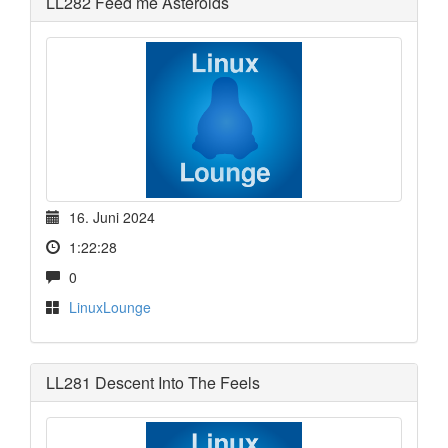
LL282 Feed me Asteroids
16. Juni 2024
1:22:28
0
LinuxLounge
LL281 Descent Into The Feels