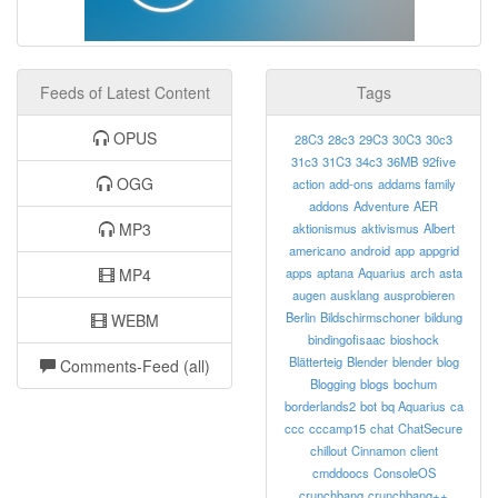
Feeds of Latest Content
Tags
OPUS
28C3
28c3
29C3
30C3
30c3
31c3
31C3
34c3
36MB
92five
OGG
action
add-ons
addams family
addons
Adventure
AER
MP3
aktionismus
aktivismus
Albert
americano
android
app
appgrid
MP4
apps
aptana
Aquarius
arch
asta
augen
ausklang
ausprobieren
Berlin
Bildschirmschoner
bildung
WEBM
bindingofisaac
bioshock
Blätterteig
Blender
blender
blog
Comments-Feed (all)
Blogging
blogs
bochum
borderlands2
bot
bq Aquarius
ca
ccc
cccamp15
chat
ChatSecure
chillout
Cinnamon
client
cmddoocs
ConsoleOS
crunchbang
crunchbang++