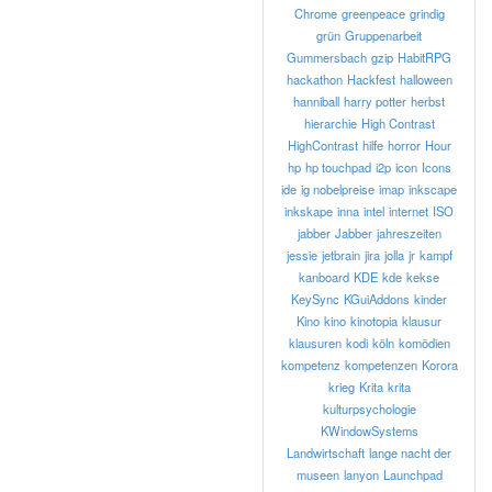
Chrome
greenpeace
grindig
grün
Gruppenarbeit
Gummersbach
gzip
HabitRPG
hackathon
Hackfest
halloween
hanniball
harry potter
herbst
hierarchie
High Contrast
HighContrast
hilfe
horror
Hour
hp
hp touchpad
i2p
icon
Icons
ide
ig nobelpreise
imap
inkscape
inkskape
inna
intel
internet
ISO
jabber
Jabber
jahreszeiten
jessie
jetbrain
jira
jolla
jr
kampf
kanboard
KDE
kde
kekse
KeySync
KGuiAddons
kinder
Kino
kino
kinotopia
klausur
klausuren
kodi
köln
komödien
kompetenz
kompetenzen
Korora
krieg
Krita
krita
kulturpsychologie
KWindowSystems
Landwirtschaft
lange nacht der
museen
lanyon
Launchpad