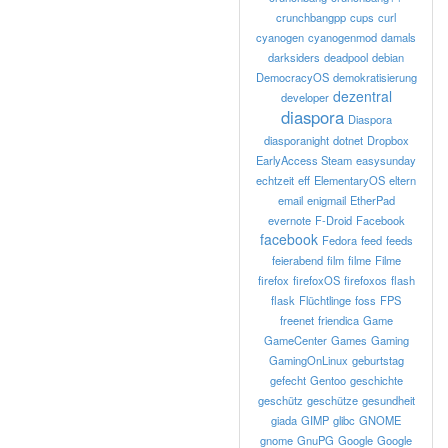
crunchbangpp
cups
curl
cyanogen
cyanogenmod
damals
darksiders
deadpool
debian
DemocracyOS
demokratisierung
dezentral
developer
diaspora
Diaspora
diasporanight
dotnet
Dropbox
EarlyAccess Steam
easysunday
echtzeit
eff
ElementaryOS
eltern
email
enigmail
EtherPad
evernote
F-Droid
Facebook
facebook
Fedora
feed
feeds
feierabend
film
filme
Filme
firefox
firefoxOS
firefoxos
flash
flask
Flüchtlinge
foss
FPS
freenet
friendica
Game
GameCenter
Games
Gaming
GamingOnLinux
geburtstag
gefecht
Gentoo
geschichte
geschütz
geschütze
gesundheit
giada
GIMP
glibc
GNOME
gnome
GnuPG
Google
Google