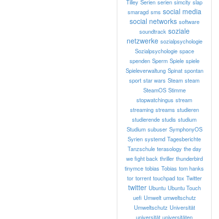
Tilley
Serien
serien
simcity
slap
social media
smaragd
sms
social networks
software
soziale
soundtrack
netzwerke
sozialpsychologie
Sozialpsychologie
space
spenden
Sperm
Spiele
spiele
Spieleverwaltung
Spinat
spontan
sport
star wars
Steam
steam
SteamOS
Stimme
stopwatchingus
stream
streaming
streams
studieren
studierende
studis
studium
Studium
subuser
SymphonyOS
Syrien
systemd
Tagesberichte
Tanzschule
terasology
the day
we fight back
thriller
thunderbird
tinymce
tobias
Tobias
tom hanks
tor
torrent
touchpad
tox
Twitter
twitter
Ubuntu
Ubuntu Touch
uefi
Umwelt
umweltschutz
Umweltschutz
Universität
universität
universitäten